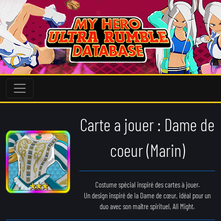
Carte a jouer : Dame de
coeur (Marin)
Costume spécial inspiré des cartes à jouer.
Un design inspiré de la Dame de cœur, idéal pour un
duo avec son maître spirituel, All Might.