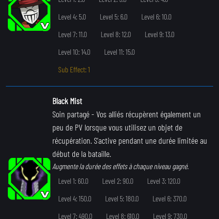
Level 4: 5.0
Level 5: 6.0
Level 6: 10.0
Level 7: 11.0
Level 8: 12.0
Level 9: 13.0
Level 10: 14.0
Level 11: 15.0
Sub Effect: 1
Black Mist
Soin partagé
- Vos alliés récupèrent également un
peu de PV lorsque vous utilisez un objet de
récupération. S'active pendant une durée limitée au
début de la bataille.
Augmente la durée des effets à chaque niveau gagné.
Level 1: 60.0
Level 2: 90.0
Level 3: 120.0
Level 4: 150.0
Level 5: 180.0
Level 6: 370.0
Level 7: 490.0
Level 8: 610.0
Level 9: 730.0