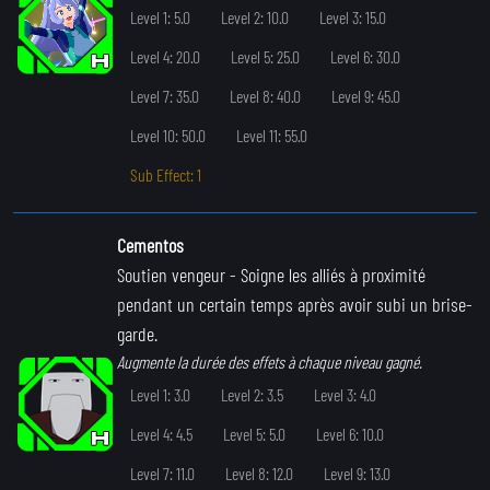
Level 1: 5.0
Level 2: 10.0
Level 3: 15.0
Level 4: 20.0
Level 5: 25.0
Level 6: 30.0
Level 7: 35.0
Level 8: 40.0
Level 9: 45.0
Level 10: 50.0
Level 11: 55.0
Sub Effect: 1
Cementos
Soutien vengeur
- Soigne les alliés à proximité
pendant un certain temps après avoir subi un brise-
garde.
Augmente la durée des effets à chaque niveau gagné.
Level 1: 3.0
Level 2: 3.5
Level 3: 4.0
Level 4: 4.5
Level 5: 5.0
Level 6: 10.0
Level 7: 11.0
Level 8: 12.0
Level 9: 13.0