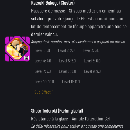
Katsuki Bakugo (Cluster)
Massacre de masse
- Si vous mettez un ennemi au
sol alors que votre jauge de PG est au maximum, un
kit de renforcement de l'équipe apparaîtra une fois ce
dernier vaincu.
Augmente le nombre max. d'activations en gagnant un niveau.
Level 1: 1.0
Level 2: 2.0
Level 3: 3.0
Level 4: 4.0
Level 5: 5.0
Level 6: 6.0
Level 7: 7.0
Level 8: 8.0
Level 9: 9.0
Level 10: 10.0
Level 11: 11.0
Sub Effect: 1
Shoto Todoroki (Fœhn glacial)
Résistance à la glace
- Annule l'altération Gel
Le délai nécessaire pour activer à nouveau une compétence