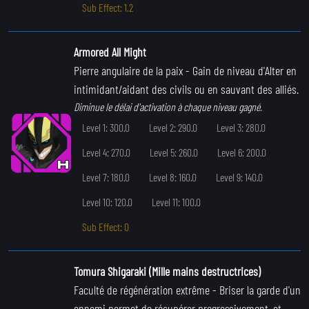
Sub Effect: 1.2
Armored All Might
Pierre angulaire de la paix
- Gain de niveau d'Alter en
intimidant/aidant des civils ou en sauvant des alliés.
Diminue le délai d'activation à chaque niveau gagné.
Level 1: 300.0
Level 2: 290.0
Level 3: 280.0
Level 4: 270.0
Level 5: 260.0
Level 6: 200.0
Level 7: 180.0
Level 8: 160.0
Level 9: 140.0
Level 10: 120.0
Level 11: 100.0
Sub Effect: 0
Tomura Shigaraki (Mille mains destructrices)
Faculté de régénération extrême
- Briser la garde d'un
ennemi permet de récupérer progressivement, et