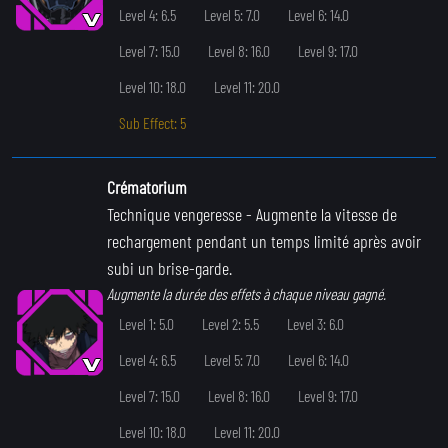
Level 4: 6.5
Level 5: 7.0
Level 6: 14.0
Level 7: 15.0
Level 8: 16.0
Level 9: 17.0
Level 10: 18.0
Level 11: 20.0
Sub Effect: 5
Crématorium
Technique vengeresse
- Augmente la vitesse de
rechargement pendant un temps limité après avoir
subi un brise-garde.
Augmente la durée des effets à chaque niveau gagné.
Level 1: 5.0
Level 2: 5.5
Level 3: 6.0
Level 4: 6.5
Level 5: 7.0
Level 6: 14.0
Level 7: 15.0
Level 8: 16.0
Level 9: 17.0
Level 10: 18.0
Level 11: 20.0