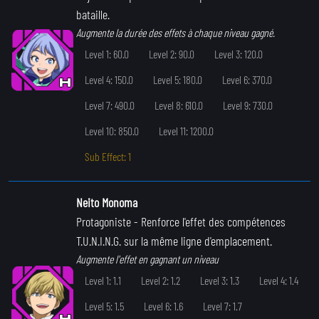
bataille.
Augmente la durée des effets à chaque niveau gagné.
Level 1: 60.0
Level 2: 90.0
Level 3: 120.0
Level 4: 150.0
Level 5: 180.0
Level 6: 370.0
Level 7: 490.0
Level 8: 610.0
Level 9: 730.0
Level 10: 850.0
Level 11: 1200.0
Sub Effect: 1
Neito Monoma
Protagoniste
- Renforce l'effet des compétences
T.U.N.I.N.G. sur la même ligne d'emplacement.
Augmente l'effet en gagnant un niveau
Level 1: 1.1
Level 2: 1.2
Level 3: 1.3
Level 4: 1.4
Level 5: 1.5
Level 6: 1.6
Level 7: 1.7