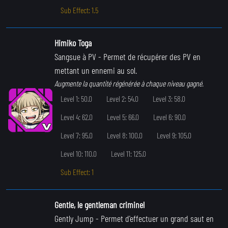
Sub Effect: 1.5
Himiko Toga
Sangsue à PV
- Permet de récupérer des PV en
mettant un ennemi au sol.
Augmente la quantité régénérée à chaque niveau gagné.
Level 1: 50.0
Level 2: 54.0
Level 3: 58.0
Level 4: 62.0
Level 5: 66.0
Level 6: 90.0
Level 7: 95.0
Level 8: 100.0
Level 9: 105.0
Level 10: 110.0
Level 11: 125.0
Sub Effect: 1
Gentle, le gentleman criminel
Gently Jump
- Permet d'effectuer un grand saut en