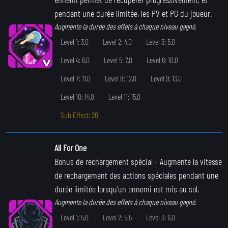
pendant une durée limitée, les PV et PG du joueur.
Augmente la durée des effets à chaque niveau gagné.
Level 1: 3.0
Level 2: 4.0
Level 3: 5.0
Level 4: 6.0
Level 5: 7.0
Level 6: 10.0
Level 7: 11.0
Level 8: 12.0
Level 9: 13.0
Level 10: 14.0
Level 11: 15.0
Sub Effect: 20
All For One
Bonus de rechargement spécial
- Augmente la vitesse
de rechargement des actions spéciales pendant une
durée limitée lorsqu'un ennemi est mis au sol.
Augmente la durée des effets à chaque niveau gagné.
Level 1: 5.0
Level 2: 5.5
Level 3: 6.0