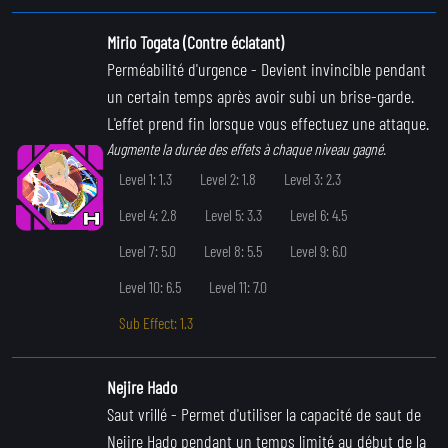
Mirio Togata (Contre éclatant)
Perméabilité d'urgence
- Devient invincible pendant
un certain temps après avoir subi un brise-garde.
L'effet prend fin lorsque vous effectuez une attaque.
Augmente la durée des effets à chaque niveau gagné.
Level 1: 1.3
Level 2: 1.8
Level 3: 2.3
Level 4: 2.8
Level 5: 3.3
Level 6: 4.5
Level 7: 5.0
Level 8: 5.5
Level 9: 6.0
Level 10: 6.5
Level 11: 7.0
Sub Effect: 1.3
Nejire Hado
Saut vrillé
- Permet d'utiliser la capacité de saut de
Nejire Hado pendant un temps limité au début de la