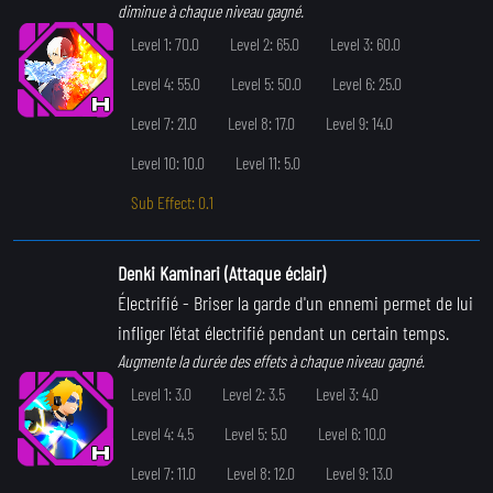
diminue à chaque niveau gagné.
Level 1: 70.0
Level 2: 65.0
Level 3: 60.0
Level 4: 55.0
Level 5: 50.0
Level 6: 25.0
Level 7: 21.0
Level 8: 17.0
Level 9: 14.0
Level 10: 10.0
Level 11: 5.0
Sub Effect: 0.1
Denki Kaminari (Attaque éclair)
Électrifié
- Briser la garde d'un ennemi permet de lui
infliger l'état électrifié pendant un certain temps.
Augmente la durée des effets à chaque niveau gagné.
Level 1: 3.0
Level 2: 3.5
Level 3: 4.0
Level 4: 4.5
Level 5: 5.0
Level 6: 10.0
Level 7: 11.0
Level 8: 12.0
Level 9: 13.0