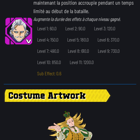
maintenant la position accroupie pendant un temps
limité au début de la bataille.
Augmente la durée des effets à chaque niveau gagné.
Level 1: 60.0
Level 2: 90.0
Level 3: 120.0
Level 4: 150.0
Level 5: 180.0
Level 6: 370.0
Level 7: 490.0
Level 8: 610.0
Level 9: 730.0
Level 10: 850.0
Level 11: 1200.0
Sub Effect: 0.6
Costume Artwork