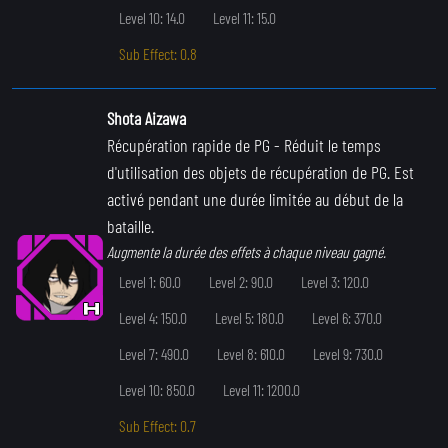
Level 10: 14.0
Level 11: 15.0
Sub Effect: 0.8
Shota Aizawa
Récupération rapide de PG
- Réduit le temps
d'utilisation des objets de récupération de PG. Est
activé pendant une durée limitée au début de la
bataille.
Augmente la durée des effets à chaque niveau gagné.
Level 1: 60.0
Level 2: 90.0
Level 3: 120.0
Level 4: 150.0
Level 5: 180.0
Level 6: 370.0
Level 7: 490.0
Level 8: 610.0
Level 9: 730.0
Level 10: 850.0
Level 11: 1200.0
Sub Effect: 0.7