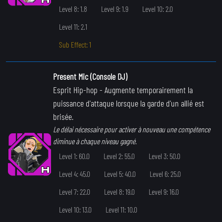
Level 8: 1.8
Level 9: 1.9
Level 10: 2.0
Level 11: 2.1
Sub Effect: 1
Present Mic (Console DJ)
Esprit Hip-hop
- Augmente temporairement la
puissance d'attaque lorsque la garde d'un allié est
brisée.
Le délai nécessaire pour activer à nouveau une compétence
diminue à chaque niveau gagné.
Level 1: 60.0
Level 2: 55.0
Level 3: 50.0
Level 4: 45.0
Level 5: 40.0
Level 6: 25.0
Level 7: 22.0
Level 8: 19.0
Level 9: 16.0
Level 10: 13.0
Level 11: 10.0