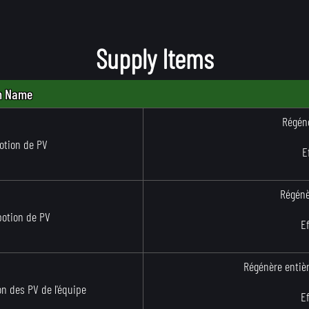
Supply Items
m Name
Régénè
potion de PV
E
Régénè
potion de PV
E
Régénère entièr
on des PV de l'équipe
E