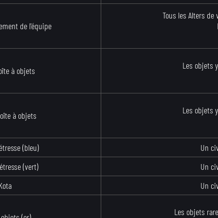
Tous les Alters de
cement de l'équipe
Les objets 
oîte à objets
Les objets 
oîte à objets
étresse (bleu)
Un civ
étresse (vert)
Un civ
Kota
Un civ
Les objets rar
 objets (or)