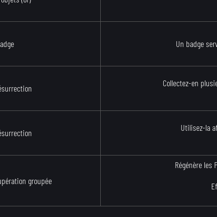
adge
Un badge serv
Collectez-en plusi
ésurrection
Utilisez-la a
ésurrection
Régénère les P
upération groupée
E