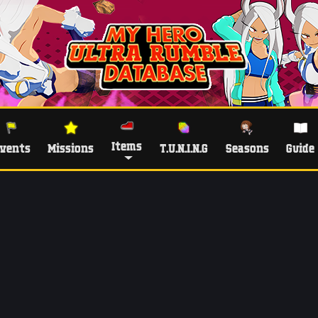
Items
vents
Missions
T.U.N.I.N.G
Seasons
Guide