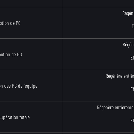
Régénè
potion de PG
E
Régén
potion de PG
E
Régénère entièr
on des PG de l'équipe
E
Régénère entièrement
cupération totale
E