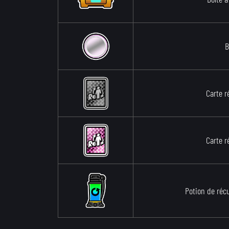
B
Carte r
Carte r
Potion de réc