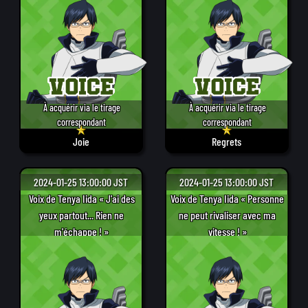
À acquérir via le tirage
À acquérir via le tirage
correspondant
correspondant
Joie
Regrets
2024-01-25 13:00:00 JST
2024-01-25 13:00:00 JST
Voix de Tenya Iida « J'ai des
Voix de Tenya Iida « Personne
yeux partout... Rien ne
ne peut rivaliser avec ma
m'échappe ! »
vitesse ! »