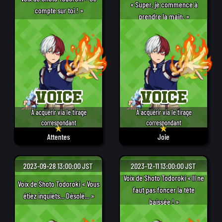
« Super, je commence à
compte sur toi ! »
prendre la main. »
À acquérir via le tirage
À acquérir via le tirage
correspondant
correspondant
Attentes
Joie
2023-09-28 13:00:00 JST
2023-12-11 13:00:00 JST
Voix de Shoto Todoroki « Il ne
Voix de Shoto Todoroki « Vous
faut pas foncer la tête
étiez inquiets... Désolé... »
baissée ! »