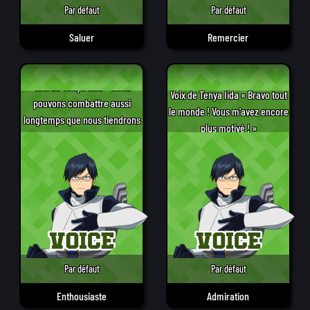
Par défaut
Par défaut
Saluer
Remercier
Voix de Tenya Iida « Nous
Voix de Tenya Iida « Bravo tout
pouvons combattre aussi
le monde ! Vous m'avez encore
longtemps que nous tiendrons
plus motivé ! »
debout ! »
Par défaut
Par défaut
Enthousiaste
Admiration