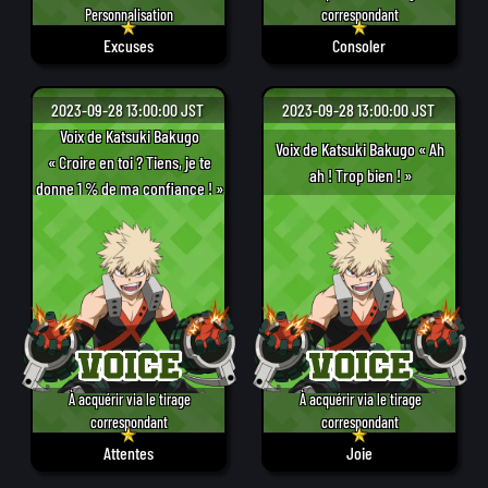
Personnalisation
correspondant
Excuses
Consoler
2023-09-28 13:00:00 JST
2023-09-28 13:00:00 JST
Voix de Katsuki Bakugo
Voix de Katsuki Bakugo « Ah
« Croire en toi ? Tiens, je te
ah ! Trop bien ! »
donne 1 % de ma confiance ! »
À acquérir via le tirage
À acquérir via le tirage
correspondant
correspondant
Attentes
Joie