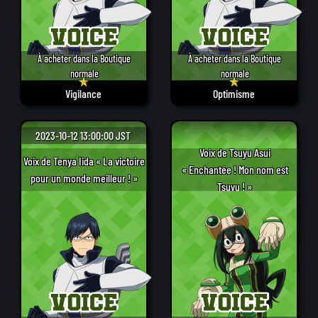
À acheter dans la Boutique
À acheter dans la Boutique
normale
normale
Vigilance
Optimisme
2023-10-12 13:00:00 JST
Voix de Tsuyu Asui
Voix de Tenya Iida « La victoire
« Enchantée ! Mon nom est
pour un monde meilleur ! »
Tsuyu ! »