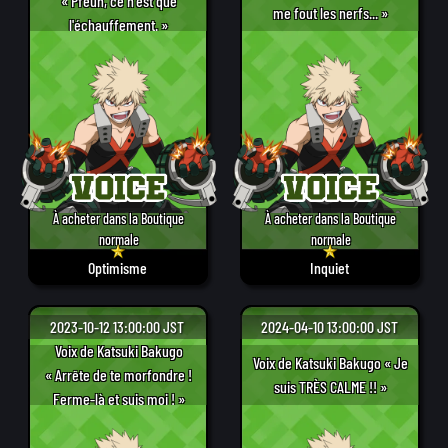
« Pfeuh, ce n'est que
me fout les nerfs... »
l'échauffement. »
À acheter dans la Boutique
À acheter dans la Boutique
normale
normale
Optimisme
Inquiet
2023-10-12 13:00:00 JST
2024-04-10 13:00:00 JST
Voix de Katsuki Bakugo
Voix de Katsuki Bakugo « Je
« Arrête de te morfondre !
suis TRÈS CALME !! »
Ferme-là et suis moi ! »