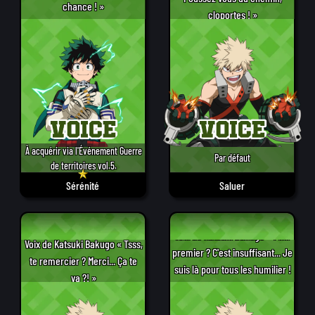
chance ! »
cloportes ! »
À acquérir via l'Événement Guerre
Par défaut
de territoires vol.5.
Sérénité
Saluer
Voix de Katsuki Bakugo « Finir
Voix de Katsuki Bakugo « Tsss,
premier ? C'est insuffisant... Je
te remercier ? Merci... Ça te
suis là pour tous les humilier !
va ?! »
»