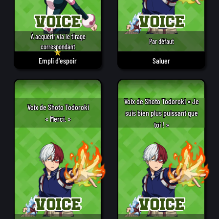
À acquérir via le tirage
Par défaut
correspondant
Empli d'espoir
Saluer
Voix de Shoto Todoroki « Je
Voix de Shoto Todoroki
suis bien plus puissant que
« Merci. »
toi ! »