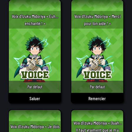
Voix d'Izuku Midoriya « Euh...
Voix d'Izuku Midoriya « Merci
enchanté ! »
pour ton aide ! »
Par défaut
Par défaut
Saluer
Remercier
Voix d'Izuku Midoriya « Ouah...
Voix d'Izuku Midoriya « Je dois
Il faut vraiment que je m'y