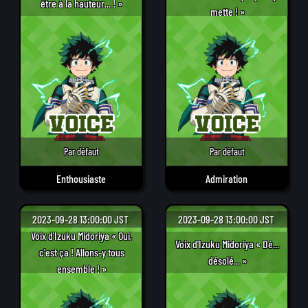
être à la hauteur... ! »
mette ! »
Par défaut
Par défaut
Enthousiaste
Admiration
2023-09-28 13:00:00 JST
2023-09-28 13:00:00 JST
Voix d'Izuku Midoriya « Oui,
Voix d'Izuku Midoriya « Dé...
c'est ça ! Allons-y tous
désolé... »
ensemble ! »