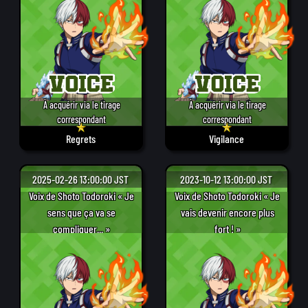
À acquérir via le tirage
À acquérir via le tirage
correspondant
correspondant
Regrets
Vigilance
2025-02-26 13:00:00 JST
2023-10-12 13:00:00 JST
Voix de Shoto Todoroki « Je
Voix de Shoto Todoroki « Je
sens que ça va se
vais devenir encore plus
compliquer... »
fort ! »