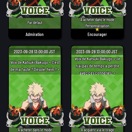
À acheter dans le mode
Par défaut
Personnalisation
Admiration
Encourager
2023-09-28 13:00:00 JST
2023-09-28 13:00:00 JST
Voix de Katsuki Bakugo « Je
Voix de Katsuki Bakugo « C'est
n'ai pas de temps à perdre
de ma faute ? Désolé, hein ? »
avec ces conneries. »
À acheter dans le mode
À acquérir via le tirage