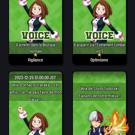
À acheter dans la Boutique
À acquérir via l'Événement Combat
normale
vol.5
Vigilance
Optimisme
2023-12-25 13:00:00 JST
Voix d'Ochaco Uraraka « Les
Voix de Shoto Todoroki
amis ! Je... je vais faire de mon
« Faisons de notre mieux ! »
mieux ! »