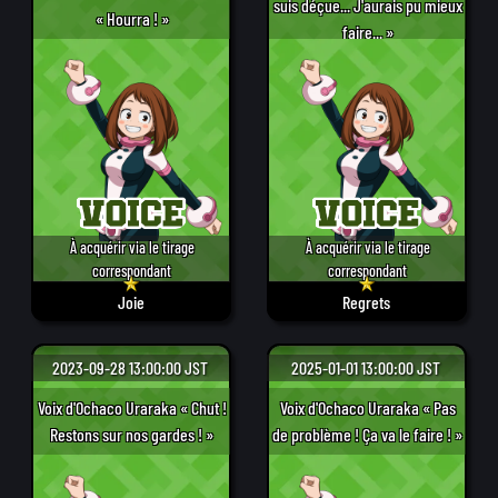
suis déçue... J'aurais pu mieux
« Hourra ! »
faire... »
À acquérir via le tirage
À acquérir via le tirage
correspondant
correspondant
Joie
Regrets
2023-09-28 13:00:00 JST
2025-01-01 13:00:00 JST
Voix d'Ochaco Uraraka « Chut !
Voix d'Ochaco Uraraka « Pas
Restons sur nos gardes ! »
de problème ! Ça va le faire ! »