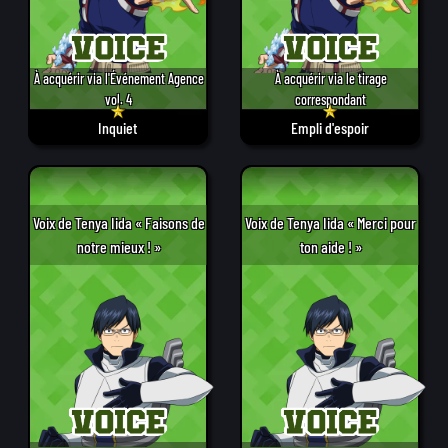
À acquérir via l'Événement Agence
À acquérir via le tirage
vol. 4
correspondant
Inquiet
Empli d'espoir
Voix de Tenya Iida « Faisons de
Voix de Tenya Iida « Merci pour
notre mieux ! »
ton aide ! »