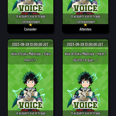
À acquérir via le tirage
À acquérir via le tirage
correspondant
correspondant
Consoler
Attentes
2023-09-28 13:00:00 JST
2023-09-28 13:00:00 JST
Voix d'Izuku Midoriya « Dieu
Voix d'Izuku Midoriya « Hein ?
merci ! »
Qu'est-ce que... »
À acquérir via le tirage
À acquérir via le tirage