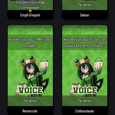
À acquérir via le tirage
Par défaut
correspondant
Empli d'espoir
Saluer
Voix de Tsuyu Asui « Merci pour
Voix de Tsuyu Asui « Coa, coa !
ton aide. »
Je vais faire de mon mieux ! »
Par défaut
Par défaut
Remercier
Enthousiaste