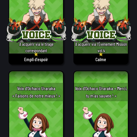
À acquérir via le tirage
À acquérir via l'Événement Mission
correspondant
vol.4
Empli d'espoir
Calme
Voix d'Ochaco Uraraka
Voix d'Ochaco Uraraka « Merci,
« Faisons de notre mieux ! »
tu m'as sauvée ! »