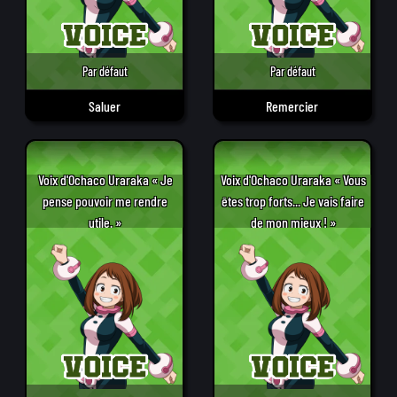
Par défaut
Par défaut
Saluer
Remercier
Voix d'Ochaco Uraraka « Je
Voix d'Ochaco Uraraka « Vous
pense pouvoir me rendre
êtes trop forts... Je vais faire
utile. »
de mon mieux ! »