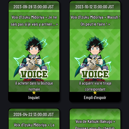
2023-09-28 13:00:00 JST
2023-10-12 13:00:00 JST
Voix d'Izuku Midoriya « Je ne
Voix d'Izuku Midoriya « Waouh !
sais pas si je vais y arriver... »
On peut le faire ! »
À acheter dans la Boutique
À acquérir via le tirage
normale
correspondant
Inquiet
Empli d'espoir
2026-04-22 13:00:00 JST
Voix de Katsuki Bakugo «
Voix d'Izuku Midoriya « La
Poussez vous du chemin,