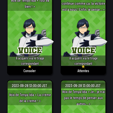
Voix de Tenya Iida « Tout va
continue comme ça, la victoire
bien ! »
est à nous ! Enfin, je pense... »
À acquérir via le tirage
À acquérir via le tirage
correspondant
correspondant
Consoler
Attentes
2023-09-28 13:00:00 JST
2023-09-28 13:00:00 JST
Voix de Tenya Iida « Je... je n'ai
Voix de Tenya Iida « La crème
pas le temps de penser aux
de la crème ! »
autres... »