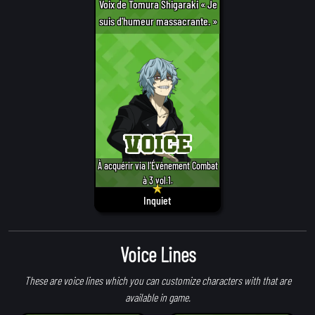
Voix de Tomura Shigaraki « Je
suis d'humeur massacrante. »
À acquérir via l'Événement Combat
à 3 vol.1.
Inquiet
Voice Lines
These are voice lines which you can customize characters with that are
available in game.