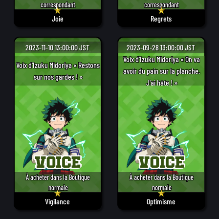
correspondant
correspondant
Joie
Regrets
2023-11-10 13:00:00 JST
2023-09-28 13:00:00 JST
Voix d'Izuku Midoriya « On va
Voix d'Izuku Midoriya « Restons
avoir du pain sur la planche.
sur nos gardes ! »
J'ai hâte ! »
À acheter dans la Boutique
À acheter dans la Boutique
normale
normale
Vigilance
Optimisme