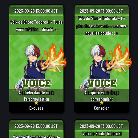
2023-09-28 13:00:00 JST
2023-09-28 13:00:00 JST
Voix de Shoto Todoroki « Le
Voix de Shoto Todoroki « Tu es
plus dur est à venir... serrons-
venu m'aider... désolé. »
nous les coudes ! »
À acheter dans le mode
À acquérir via le tirage
Personnalisation
correspondant
Excuses
Consoler
2023-09-28 13:00:00 JST
2023-09-28 13:00:00 JST
Voix de Shoto Todoroki
Voix de Shoto Todoroki « Je