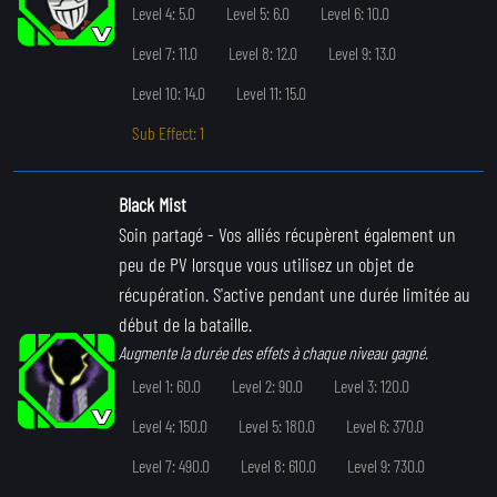
Level 4: 5.0
Level 5: 6.0
Level 6: 10.0
Level 7: 11.0
Level 8: 12.0
Level 9: 13.0
Level 10: 14.0
Level 11: 15.0
Sub Effect: 1
Black Mist
Soin partagé
- Vos alliés récupèrent également un
peu de PV lorsque vous utilisez un objet de
récupération. S'active pendant une durée limitée au
début de la bataille.
Augmente la durée des effets à chaque niveau gagné.
Level 1: 60.0
Level 2: 90.0
Level 3: 120.0
Level 4: 150.0
Level 5: 180.0
Level 6: 370.0
Level 7: 490.0
Level 8: 610.0
Level 9: 730.0