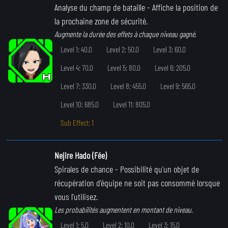
Analyse du champ de bataille
- Affiche la position de
la prochaine zone de sécurité.
Augmente la durée des effets à chaque niveau gagné.
Level 1: 40.0
Level 2: 50.0
Level 3: 60.0
Level 4: 70.0
Level 5: 80.0
Level 6: 205.0
Level 7: 330.0
Level 8: 455.0
Level 9: 565.0
Level 10: 685.0
Level 11: 805.0
Sub Effect: 1
Nejire Hado (Fée)
Spirales de chance
- Possibilité qu'un objet de
récupération d'équipe ne soit pas consommé lorsque
vous l'utilisez.
Les probabilités augmentent en montant de niveau.
Level 1: 5.0
Level 2: 10.0
Level 3: 15.0