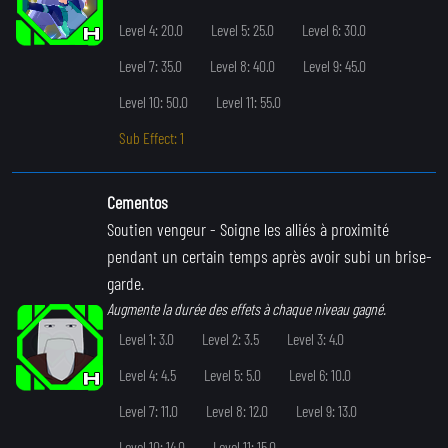
Level 4: 20.0
Level 5: 25.0
Level 6: 30.0
Level 7: 35.0
Level 8: 40.0
Level 9: 45.0
Level 10: 50.0
Level 11: 55.0
Sub Effect: 1
Cementos
Soutien vengeur
- Soigne les alliés à proximité
pendant un certain temps après avoir subi un brise-
garde.
Augmente la durée des effets à chaque niveau gagné.
Level 1: 3.0
Level 2: 3.5
Level 3: 4.0
Level 4: 4.5
Level 5: 5.0
Level 6: 10.0
Level 7: 11.0
Level 8: 12.0
Level 9: 13.0
Level 10: 14.0
Level 11: 15.0