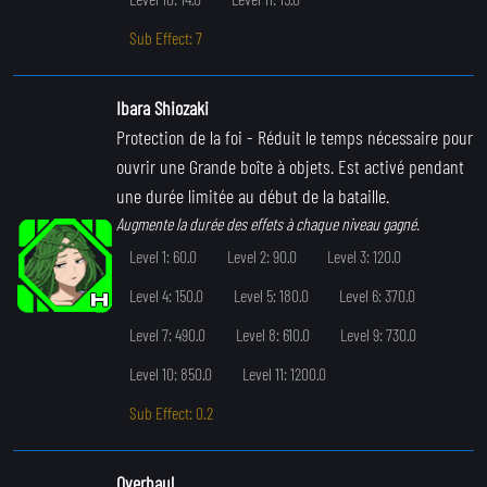
Sub Effect: 7
Ibara Shiozaki
Protection de la foi
- Réduit le temps nécessaire pour
ouvrir une Grande boîte à objets. Est activé pendant
une durée limitée au début de la bataille.
Augmente la durée des effets à chaque niveau gagné.
Level 1: 60.0
Level 2: 90.0
Level 3: 120.0
Level 4: 150.0
Level 5: 180.0
Level 6: 370.0
Level 7: 490.0
Level 8: 610.0
Level 9: 730.0
Level 10: 850.0
Level 11: 1200.0
Sub Effect: 0.2
Overhaul