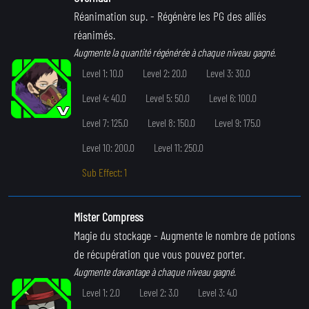
Réanimation sup.
- Régénère les PG des alliés
réanimés.
Augmente la quantité régénérée à chaque niveau gagné.
Level 1: 10.0
Level 2: 20.0
Level 3: 30.0
Level 4: 40.0
Level 5: 50.0
Level 6: 100.0
Level 7: 125.0
Level 8: 150.0
Level 9: 175.0
Level 10: 200.0
Level 11: 250.0
Sub Effect: 1
Mister Compress
Magie du stockage
- Augmente le nombre de potions
de récupération que vous pouvez porter.
Augmente davantage à chaque niveau gagné.
Level 1: 2.0
Level 2: 3.0
Level 3: 4.0