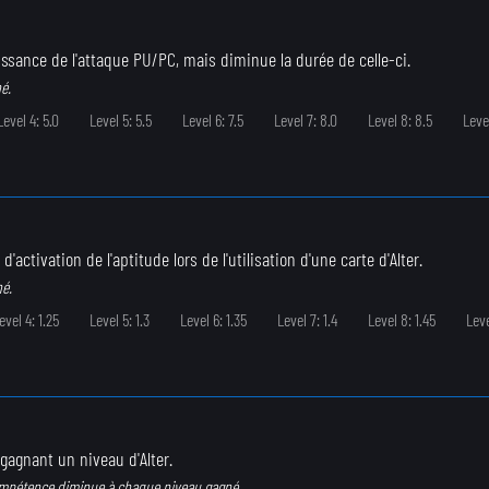
ssance de l'attaque PU/PC, mais diminue la durée de celle-ci.
é.
Level 4: 5.0
Level 5: 5.5
Level 6: 7.5
Level 7: 8.0
Level 8: 8.5
Level
'activation de l'aptitude lors de l'utilisation d'une carte d'Alter.
né.
evel 4: 1.25
Level 5: 1.3
Level 6: 1.35
Level 7: 1.4
Level 8: 1.45
Leve
gagnant un niveau d'Alter.
ompétence diminue à chaque niveau gagné.