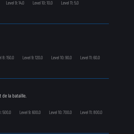
Level 9: 14.0
Level 10: 10.0
Level 11: 5.0
l 8: 150.0
Level 9: 120.0
Level 10: 90.0
Level 11: 60.0
de la bataille.
8: 500.0
Level 9: 600.0
Level 10: 700.0
Level 11: 800.0