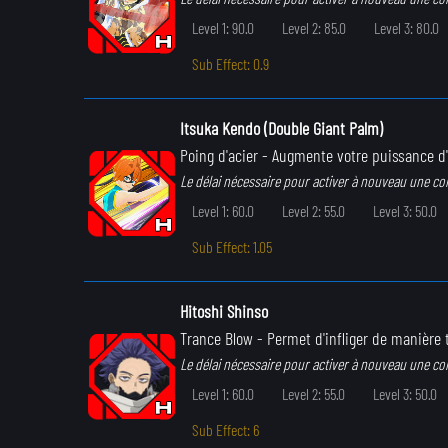
Level 1: 90.0
Level 2: 85.0
Level 3: 80.0
Sub Effect: 0.9
Itsuka Kendo (Double Giant Palm)
Poing d'acier
- Augmente votre puissance d
Le délai nécessaire pour activer à nouveau une c
Level 1: 60.0
Level 2: 55.0
Level 3: 50.0
Sub Effect: 1.05
Hitoshi Shinso
Trance Blow
- Permet d'infliger de manière
Le délai nécessaire pour activer à nouveau une c
Level 1: 60.0
Level 2: 55.0
Level 3: 50.0
Sub Effect: 6