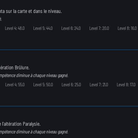
ota sur la carte et dans le niveau.
.
Level 4: 48.0
Level 5: 44.0
Level 6: 24.0
Level 7: 20.0
Level 8: 16.0
tération Brûlure.
ompétence diminue à chaque niveau gagné.
Level 4: 55.0
Level 5: 50.0
Level 6: 25.0
Level 7: 21.0
Level 8: 17.0
 l'altération Paralysie.
ompétence diminue à chaque niveau gagné.