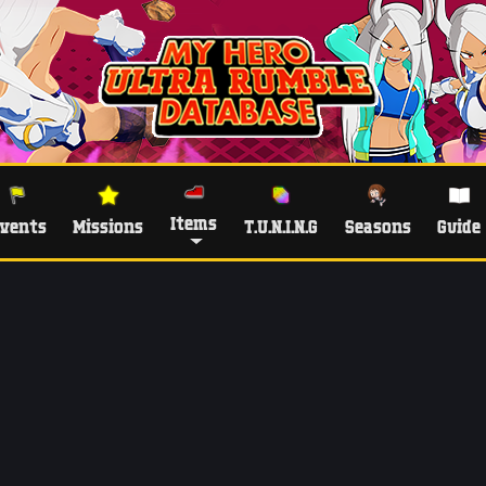
Items
vents
Missions
T.U.N.I.N.G
Seasons
Guide