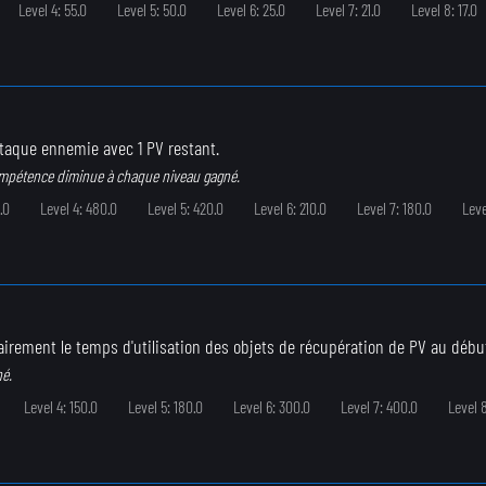
Level 4: 55.0
Level 5: 50.0
Level 6: 25.0
Level 7: 21.0
Level 8: 17.0
ttaque ennemie avec 1 PV restant.
ompétence diminue à chaque niveau gagné.
.0
Level 4: 480.0
Level 5: 420.0
Level 6: 210.0
Level 7: 180.0
Leve
irement le temps d'utilisation des objets de récupération de PV au début 
né.
Level 4: 150.0
Level 5: 180.0
Level 6: 300.0
Level 7: 400.0
Level 