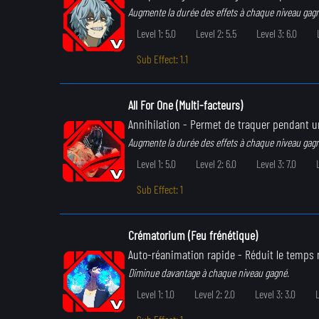
Augmente la durée des effets à chaque niveau gag
Level 1: 5.0
Level 2: 5.5
Level 3: 6.0
Sub Effect: 1.1
All For One (Multi-facteurs)
Annihilation
- Permet de traquer pendant un
Augmente la durée des effets à chaque niveau gag
Level 1: 5.0
Level 2: 6.0
Level 3: 7.0
Sub Effect: 1
Crématorium (Feu frénétique)
Auto-réanimation rapide
- Réduit le temps 
Diminue davantage à chaque niveau gagné.
Level 1: 1.0
Level 2: 2.0
Level 3: 3.0
L