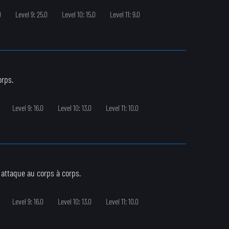
0
Level 9: 25.0
Level 10: 15.0
Level 11: 9.0
orps.
Level 9: 16.0
Level 10: 13.0
Level 11: 10.0
 attaque au corps à corps.
Level 9: 16.0
Level 10: 13.0
Level 11: 10.0