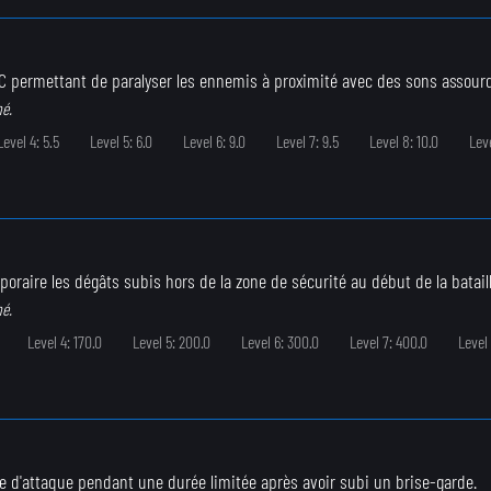
C permettant de paralyser les ennemis à proximité avec des sons assourd
né.
Level 4: 5.5
Level 5: 6.0
Level 6: 9.0
Level 7: 9.5
Level 8: 10.0
Leve
oraire les dégâts subis hors de la zone de sécurité au début de la bataill
né.
Level 4: 170.0
Level 5: 200.0
Level 6: 300.0
Level 7: 400.0
Level
 d'attaque pendant une durée limitée après avoir subi un brise-garde.