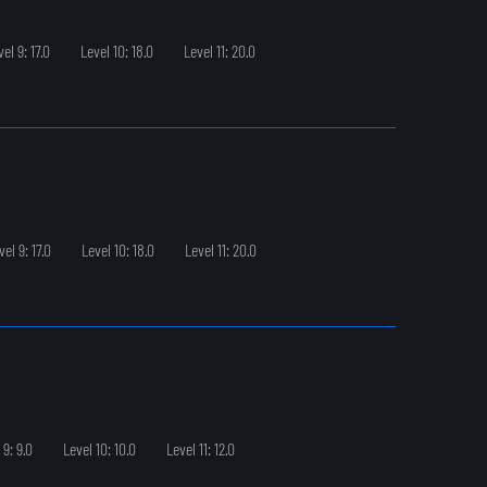
el 9: 17.0
Level 10: 18.0
Level 11: 20.0
vel 9: 17.0
Level 10: 18.0
Level 11: 20.0
 9: 9.0
Level 10: 10.0
Level 11: 12.0