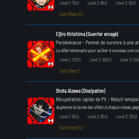
Level 1: 70.0
Level 2: 65.0
Level 3: 60.0
Sub Effect: 0.1
Eijiro Kirishima (Guerrier enragé)
Persévérance
- Permet de survivre à une a
Le délai nécessaire pour activer à nouveau une c
Level 1: 720.0
Level 2: 600.0
Level 3: 540
Sub Effect: 1
Shota Aizawa (Dissipation)
Récupération rapide de PV
- Réduit tempora
Augmente la durée des effets à chaque niveau gag
Level 1: 60.0
Level 2: 90.0
Level 3: 120.0
Sub Effect: 0.7