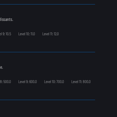
issants.
l 9: 10.5
Level 10: 11.0
Level 11: 12.0
e.
 8: 500.0
Level 9: 600.0
Level 10: 700.0
Level 11: 800.0