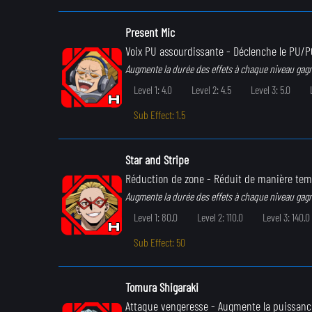
Present Mic
Voix PU assourdissante
- Déclenche le PU/P
Augmente la durée des effets à chaque niveau gag
Level 1: 4.0
Level 2: 4.5
Level 3: 5.0
Sub Effect: 1.5
Star and Stripe
Réduction de zone
- Réduit de manière temp
Augmente la durée des effets à chaque niveau gag
Level 1: 80.0
Level 2: 110.0
Level 3: 140.0
Sub Effect: 50
Tomura Shigaraki
Attaque vengeresse
- Augmente la puissance