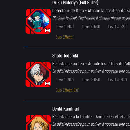
Izuku Midoriya (Full Bullet)
Détecteur de Kota
- Affiche la position de K
Diminue le délai d'activation à chaque niveau gagné
Level 1: 60.0
Level 2: 56.0
Level 3: 52.0
Sub Effect: 1
Shoto Todoroki
Résistance au feu
- Annule les effets de l'al
Le délai nécessaire pour activer à nouveau une c
Level 1: 70.0
Level 2: 65.0
Level 3: 60.0
Sub Effect: 0.01
Denki Kaminari
Résistance à la foudre
- Annule les effets de
Le délai nécessaire pour activer à nouveau une c