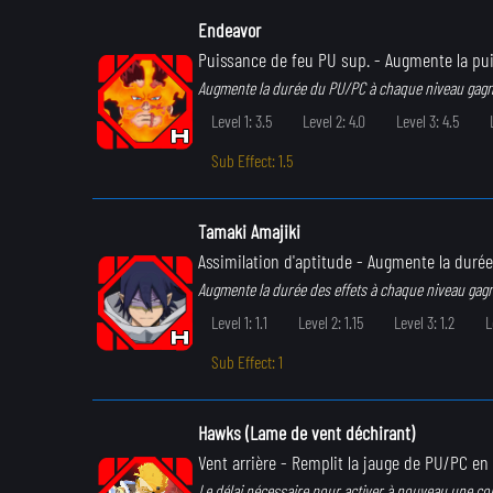
Endeavor
Puissance de feu PU sup.
- Augmente la pui
Augmente la durée du PU/PC à chaque niveau gagn
Level 1: 3.5
Level 2: 4.0
Level 3: 4.5
Sub Effect: 1.5
Tamaki Amajiki
Assimilation d'aptitude
- Augmente la durée d
Augmente la durée des effets à chaque niveau gag
Level 1: 1.1
Level 2: 1.15
Level 3: 1.2
L
Sub Effect: 1
Hawks (Lame de vent déchirant)
Vent arrière
- Remplit la jauge de PU/PC en 
Le délai nécessaire pour activer à nouveau une c