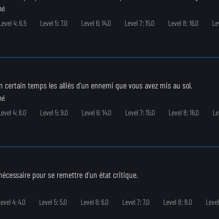
né.
Level 4: 6.5
Level 5: 7.0
Level 6: 14.0
Level 7: 15.0
Level 8: 16.0
Lev
 certain temps les alliés d'un ennemi que vous avez mis au sol.
né.
Level 4: 8.0
Level 5: 9.0
Level 6: 14.0
Level 7: 15.0
Level 8: 16.0
Le
nécessaire pour se remettre d'un état critique.
evel 4: 4.0
Level 5: 5.0
Level 6: 6.0
Level 7: 7.0
Level 8: 8.0
Level