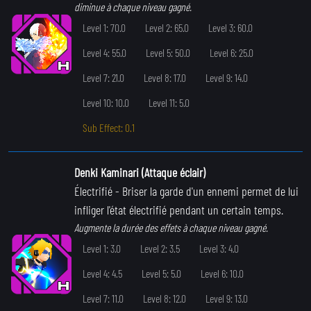
diminue à chaque niveau gagné.
Level 1: 70.0
Level 2: 65.0
Level 3: 60.0
Level 4: 55.0
Level 5: 50.0
Level 6: 25.0
Level 7: 21.0
Level 8: 17.0
Level 9: 14.0
Level 10: 10.0
Level 11: 5.0
Sub Effect: 0.1
Denki Kaminari (Attaque éclair)
Électrifié
- Briser la garde d'un ennemi permet de lui
infliger l'état électrifié pendant un certain temps.
Augmente la durée des effets à chaque niveau gagné.
Level 1: 3.0
Level 2: 3.5
Level 3: 4.0
Level 4: 4.5
Level 5: 5.0
Level 6: 10.0
Level 7: 11.0
Level 8: 12.0
Level 9: 13.0