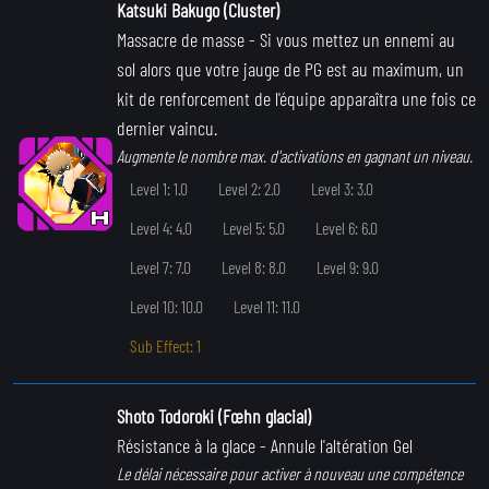
Katsuki Bakugo (Cluster)
Massacre de masse
- Si vous mettez un ennemi au
sol alors que votre jauge de PG est au maximum, un
kit de renforcement de l'équipe apparaîtra une fois ce
dernier vaincu.
Augmente le nombre max. d'activations en gagnant un niveau.
Level 1: 1.0
Level 2: 2.0
Level 3: 3.0
Level 4: 4.0
Level 5: 5.0
Level 6: 6.0
Level 7: 7.0
Level 8: 8.0
Level 9: 9.0
Level 10: 10.0
Level 11: 11.0
Sub Effect: 1
Shoto Todoroki (Fœhn glacial)
Résistance à la glace
- Annule l'altération Gel
Le délai nécessaire pour activer à nouveau une compétence