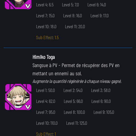
Level 4: 6.5
Level 5: 7.0
Level 6: 14.0
Level 7: 15.0
Level 8: 16.0
Level 9: 17.0
Level 10: 18.0
Level 11: 20.0
Sub Effect: 1.5
Himiko Toga
Sangsue à PV
- Permet de récupérer des PV en
mettant un ennemi au sol.
Augmente la quantité régénérée à chaque niveau gagné.
Level 1: 50.0
Level 2: 54.0
Level 3: 58.0
Level 4: 62.0
Level 5: 66.0
Level 6: 90.0
Level 7: 95.0
Level 8: 100.0
Level 9: 105.0
Level 10: 110.0
Level 11: 125.0
Sub Effect: 1