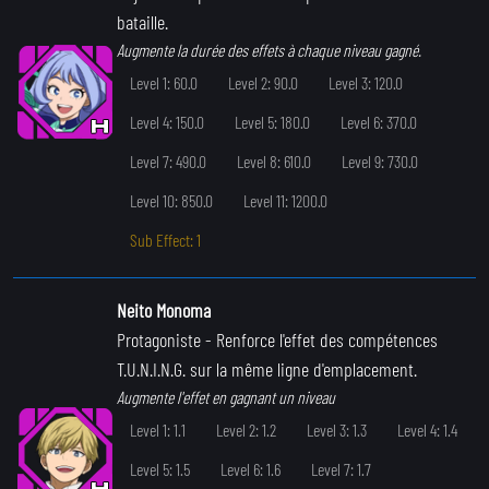
bataille.
Augmente la durée des effets à chaque niveau gagné.
Level 1: 60.0
Level 2: 90.0
Level 3: 120.0
Level 4: 150.0
Level 5: 180.0
Level 6: 370.0
Level 7: 490.0
Level 8: 610.0
Level 9: 730.0
Level 10: 850.0
Level 11: 1200.0
Sub Effect: 1
Neito Monoma
Protagoniste
- Renforce l'effet des compétences
T.U.N.I.N.G. sur la même ligne d'emplacement.
Augmente l'effet en gagnant un niveau
Level 1: 1.1
Level 2: 1.2
Level 3: 1.3
Level 4: 1.4
Level 5: 1.5
Level 6: 1.6
Level 7: 1.7