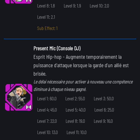
Level 8: 1.8
Level 9: 1.9
Level 10: 2.0
Level 11: 2.1
Sub Effect: 1
Present Mic (Console DJ)
Esprit Hip-hop
- Augmente temporairement la
puissance d'attaque lorsque la garde d'un allié est
brisée.
Le délai nécessaire pour activer à nouveau une compétence
diminue à chaque niveau gagné.
Level 1: 60.0
Level 2: 55.0
Level 3: 50.0
Level 4: 45.0
Level 5: 40.0
Level 6: 25.0
Level 7: 22.0
Level 8: 19.0
Level 9: 16.0
Level 10: 13.0
Level 11: 10.0