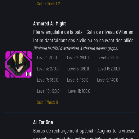
Sub Effect: 1.2
Armored All Might
Pierre angulaire de la paix
- Gain de niveau d'Alter en
intimidant/aidant des civils ou en sauvant des alliés.
Diminue le délai d'activation à chaque niveau gagné.
Level 1: 300.0
Level 2: 290.0
Level 3: 280.0
Level 4: 270.0
Level 5: 260.0
Level 6: 200.0
Level 7: 180.0
Level 8: 160.0
Level 9: 140.0
Level 10: 120.0
Level 11: 100.0
Sub Effect: 0
All For One
Bonus de rechargement spécial
- Augmente la vitesse
de rechargement des actions spéciales pendant une