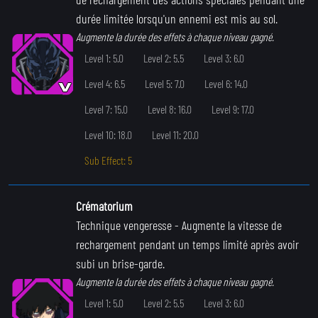
durée limitée lorsqu'un ennemi est mis au sol.
Augmente la durée des effets à chaque niveau gagné.
Level 1: 5.0
Level 2: 5.5
Level 3: 6.0
Level 4: 6.5
Level 5: 7.0
Level 6: 14.0
Level 7: 15.0
Level 8: 16.0
Level 9: 17.0
Level 10: 18.0
Level 11: 20.0
Sub Effect: 5
Crématorium
Technique vengeresse
- Augmente la vitesse de
rechargement pendant un temps limité après avoir
subi un brise-garde.
Augmente la durée des effets à chaque niveau gagné.
Level 1: 5.0
Level 2: 5.5
Level 3: 6.0