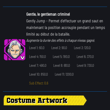
Gentle, le gentleman criminel
Gently Jump
- Permet d'effectuer un grand saut en
maintenant la position accroupie pendant un temps
limité au début de la bataille.
Augmente la durée des effets à chaque niveau gagné.
Level 1: 60.0
Level 2: 90.0
Level 3: 120.0
Level 4: 150.0
Level 5: 180.0
Level 6: 370.0
Level 7: 490.0
Level 8: 610.0
Level 9: 730.0
Level 10: 850.0
Level 11: 1200.0
Sub Effect: 0.6
Costume Artwork