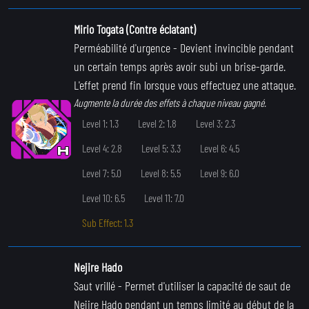
Mirio Togata (Contre éclatant)
Perméabilité d'urgence
- Devient invincible pendant
un certain temps après avoir subi un brise-garde.
L'effet prend fin lorsque vous effectuez une attaque.
Augmente la durée des effets à chaque niveau gagné.
Level 1: 1.3
Level 2: 1.8
Level 3: 2.3
Level 4: 2.8
Level 5: 3.3
Level 6: 4.5
Level 7: 5.0
Level 8: 5.5
Level 9: 6.0
Level 10: 6.5
Level 11: 7.0
Sub Effect: 1.3
Nejire Hado
Saut vrillé
- Permet d'utiliser la capacité de saut de
Nejire Hado pendant un temps limité au début de la