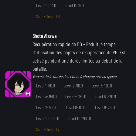
Level 10: 14.0
Level 11: 15.0
Sub Effect: 0.8
Shota Aizawa
Récupération rapide de PG
- Réduit le temps
d'utilisation des objets de récupération de PG. Est
activé pendant une durée limitée au début de la
bataille.
Augmente la durée des effets à chaque niveau gagné.
Level 1: 60.0
Level 2: 90.0
Level 3: 120.0
Level 4: 150.0
Level 5: 180.0
Level 6: 370.0
Level 7: 490.0
Level 8: 610.0
Level 9: 730.0
Level 10: 850.0
Level 11: 1200.0
Sub Effect: 0.7