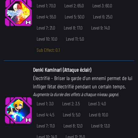
Level 1: 70.0
Level 2: 65.0
Level 3: 60.0
Level 4: 55.0
Level 5: 50.0
Level 6: 25.0
Level 7: 21.0
Level 8: 17.0
Level 9: 14.0
Level 10: 10.0
Level 11: 5.0
Sub Effect: 0.1
Denki Kaminari (Attaque éclair)
Électrifié
- Briser la garde d'un ennemi permet de lui
infliger l'état électrifié pendant un certain temps.
Augmente la durée des effets à chaque niveau gagné.
Level 1: 3.0
Level 2: 3.5
Level 3: 4.0
Level 4: 4.5
Level 5: 5.0
Level 6: 10.0
Level 7: 11.0
Level 8: 12.0
Level 9: 13.0
Level 10: 14.0
Level 11: 15.0