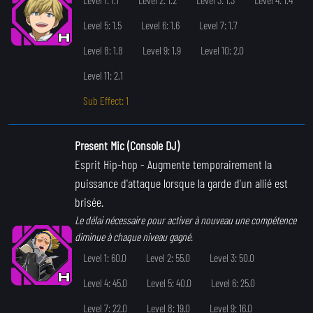
Level 5: 1.5
Level 6: 1.6
Level 7: 1.7
Level 8: 1.8
Level 9: 1.9
Level 10: 2.0
Level 11: 2.1
Sub Effect: 1
Present Mic (Console DJ)
Esprit Hip-hop
- Augmente temporairement la
puissance d'attaque lorsque la garde d'un allié est
brisée.
Le délai nécessaire pour activer à nouveau une compétence
diminue à chaque niveau gagné.
Level 1: 60.0
Level 2: 55.0
Level 3: 50.0
Level 4: 45.0
Level 5: 40.0
Level 6: 25.0
Level 7: 22.0
Level 8: 19.0
Level 9: 16.0