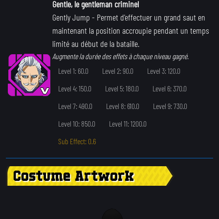
Gentle, le gentleman criminel
Gently Jump
- Permet d'effectuer un grand saut en
maintenant la position accroupie pendant un temps
limité au début de la bataille.
Augmente la durée des effets à chaque niveau gagné.
Level 1: 60.0
Level 2: 90.0
Level 3: 120.0
Level 4: 150.0
Level 5: 180.0
Level 6: 370.0
Level 7: 490.0
Level 8: 610.0
Level 9: 730.0
Level 10: 850.0
Level 11: 1200.0
Sub Effect: 0.6
Costume Artwork