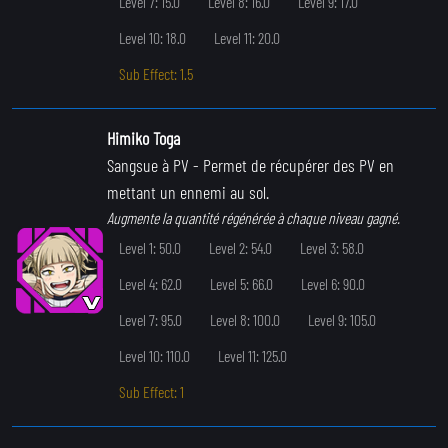
Level 7: 15.0
Level 8: 16.0
Level 9: 17.0
Level 10: 18.0
Level 11: 20.0
Sub Effect: 1.5
Himiko Toga
Sangsue à PV
- Permet de récupérer des PV en
mettant un ennemi au sol.
Augmente la quantité régénérée à chaque niveau gagné.
Level 1: 50.0
Level 2: 54.0
Level 3: 58.0
Level 4: 62.0
Level 5: 66.0
Level 6: 90.0
Level 7: 95.0
Level 8: 100.0
Level 9: 105.0
Level 10: 110.0
Level 11: 125.0
Sub Effect: 1