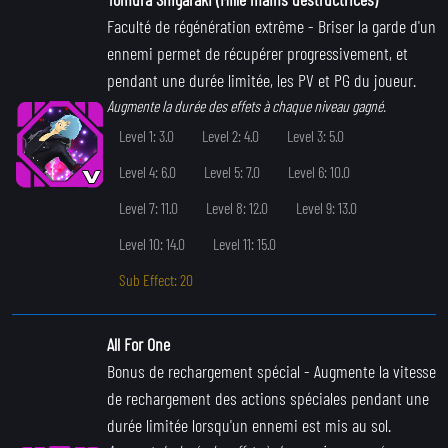
Faculté de régénération extrême
- Briser la garde d'un
ennemi permet de récupérer progressivement, et
pendant une durée limitée, les PV et PG du joueur.
Augmente la durée des effets à chaque niveau gagné.
Level 1: 3.0
Level 2: 4.0
Level 3: 5.0
Level 4: 6.0
Level 5: 7.0
Level 6: 10.0
Level 7: 11.0
Level 8: 12.0
Level 9: 13.0
Level 10: 14.0
Level 11: 15.0
Sub Effect: 20
All For One
Bonus de rechargement spécial
- Augmente la vitesse
de rechargement des actions spéciales pendant une
durée limitée lorsqu'un ennemi est mis au sol.