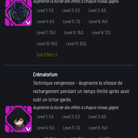
Augmente la durée des effets à chaque niveau gagné.
Level 1: 5.0
Level 2: 5.5
Level 3: 6.0
Level 4: 6.5
Level 5: 7.0
Level 6: 14.0
Level 7: 15.0
Level 8: 16.0
Level 9: 17.0
Level 10: 18.0
Level 11: 20.0
Sub Effect: 5
Crématorium
Technique vengeresse
- Augmente la vitesse de
rechargement pendant un temps limité après avoir
subi un brise-garde.
Augmente la durée des effets à chaque niveau gagné.
Level 1: 5.0
Level 2: 5.5
Level 3: 6.0
Level 4: 6.5
Level 5: 7.0
Level 6: 14.0