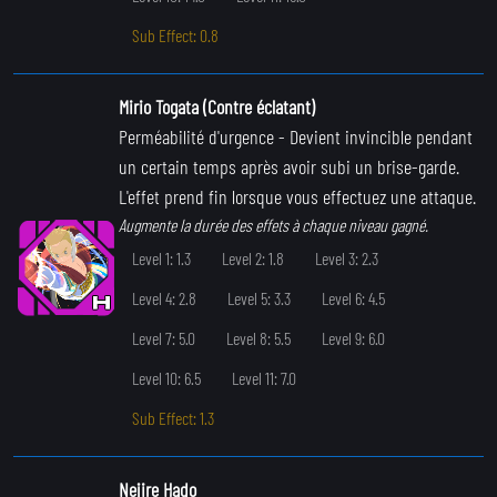
Sub Effect: 0.8
Mirio Togata (Contre éclatant)
Perméabilité d'urgence
- Devient invincible pendant
un certain temps après avoir subi un brise-garde.
L'effet prend fin lorsque vous effectuez une attaque.
Augmente la durée des effets à chaque niveau gagné.
Level 1: 1.3
Level 2: 1.8
Level 3: 2.3
Level 4: 2.8
Level 5: 3.3
Level 6: 4.5
Level 7: 5.0
Level 8: 5.5
Level 9: 6.0
Level 10: 6.5
Level 11: 7.0
Sub Effect: 1.3
Nejire Hado