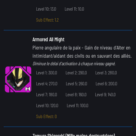
Level 10: 13.0
Level 11: 10.0
Sub Effect: 1.2
Armored All Might
Pierre angulaire de la paix
- Gain de niveau d'Alter en
intimidant/aidant des civils ou en sauvant des alliés.
Diminue le délai d'activation à chaque niveau gagné.
Level 1: 300.0
Level 2: 290.0
Level 3: 280.0
Level 4: 270.0
Level 5: 260.0
Level 6: 200.0
Level 7: 180.0
Level 8: 160.0
Level 9: 140.0
Level 10: 120.0
Level 11: 100.0
Sub Effect: 0
Tomura Shigaraki (Mille mains destructrices)