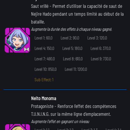
Saut vrillé
- Permet d'utiliser la capacité de saut de
Nejire Hado pendant un temps limité au début de la
bataille.
Augmente la durée des effets à chaque niveau gagné.
Level 1: 60.0
Level 2: 90.0
Level 3: 120.0
Level 4: 150.0
Level 5: 180.0
Level 6: 370.0
Level 7: 490.0
Level 8: 610.0
Level 9: 730.0
Level 10: 850.0
Level 11: 1200.0
Sub Effect: 1
Neito Monoma
Protagoniste
- Renforce l'effet des compétences
T.U.N.I.N.G. sur la même ligne d'emplacement.
Augmente l'effet en gagnant un niveau
Level 1: 1.1
Level 2: 1.2
Level 3: 1.3
Level 4: 1.4