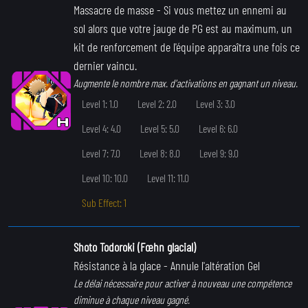
Massacre de masse
- Si vous mettez un ennemi au
sol alors que votre jauge de PG est au maximum, un
kit de renforcement de l'équipe apparaîtra une fois ce
dernier vaincu.
Augmente le nombre max. d'activations en gagnant un niveau.
Level 1: 1.0
Level 2: 2.0
Level 3: 3.0
Level 4: 4.0
Level 5: 5.0
Level 6: 6.0
Level 7: 7.0
Level 8: 8.0
Level 9: 9.0
Level 10: 10.0
Level 11: 11.0
Sub Effect: 1
Shoto Todoroki (Fœhn glacial)
Résistance à la glace
- Annule l'altération Gel
Le délai nécessaire pour activer à nouveau une compétence
diminue à chaque niveau gagné.