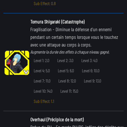
Sub Effect: 0.8
Tomura Shigaraki (Catastrophe)
Fragilisation
- Diminue la défense d'un ennemi
pendant un certain temps lorsque vous le touchez
avec une attaque au corps à corps.
Augmente la durée des effets à chaque niveau gagné.
Level 1: 2.0
Level 2: 3.0
Level 3: 4.0
Level 4: 5.0
Level 5: 6.0
Level 6: 10.0
Level 7: 11.0
Level 8: 12.0
Level 9: 13.0
Level 10: 14.0
Level 11: 15.0
Sub Effect: 1.1
Overhaul (Précipice de la mort)
Refus du PU
- En mode PU/PC, inflige des dégâts aux