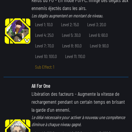
ennemis éjectés dans les airs.
Les dégâts augmentent en montant de niveau.
Level 1: 10.0
Level 2: 15.0
Level 3: 20.0
Level 4: 25.0
Level 5: 30.0
Level 6: 60.0
Level 7: 70.0
Level 8: 80.0
Level 9: 90.0
Level 10: 100.0
Level 11: 110.0
Sub Effect: 1
All For One
Libération des facteurs
- Augmente la vitesse de
rechargement pendant un certain temps en brisant
la garde d'un ennemi.
Le délai nécessaire pour activer à nouveau une compétence
diminue à chaque niveau gagné.