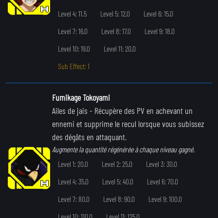
Level 4: 11.5
Level 5: 12.0
Level 6: 15.0
Level 7: 16.0
Level 8: 17.0
Level 9: 18.0
Level 10: 19.0
Level 11: 20.0
Sub Effect: 1
Fumikage Tokoyami
Ailes de jais
- Récupère des PV en achevant un
ennemi et supprime le recul lorsque vous subissez
des dégâts en attaquant.
Augmente la quantité régénérée à chaque niveau gagné.
Level 1: 20.0
Level 2: 25.0
Level 3: 30.0
Level 4: 35.0
Level 5: 40.0
Level 6: 70.0
Level 7: 80.0
Level 8: 90.0
Level 9: 100.0
Level 10: 110.0
Level 11: 125.0