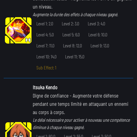
un niveau.
Augmente la durée des effets à chaque niveau gagné.
Level 1: 2.0
Level 2: 3.0
Level 3: 4.0
Level 4: 5.0
Level 5: 6.0
Level 6: 10.0
Level 7: 11.0
Level 8: 12.0
Level 9: 13.0
Level 10: 14.0
Level 11: 15.0
Sub Effect: 1
Itsuka Kendo
Digne de confiance
- Augmente votre défense
pendant une temps limité en attaquant un ennemi
au corps à corps.
Le délai nécessaire pour activer à nouveau une compétence
diminue à chaque niveau gagné.
Level 1: 60.0
Level 2: 55.0
Level 3: 50.0