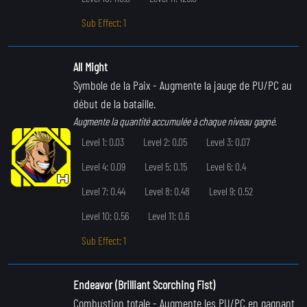
Sub Effect: 1
All Might
Symbole de la Paix
- Augmente la jauge de PU/PC au
début de la bataille.
Augmente la quantité accumulée à chaque niveau gagné.
Level 1: 0.03
Level 2: 0.05
Level 3: 0.07
Level 4: 0.09
Level 5: 0.15
Level 6: 0.4
Level 7: 0.44
Level 8: 0.48
Level 9: 0.52
Level 10: 0.56
Level 11: 0.6
Sub Effect: 1
Endeavor (Brilliant Scorching Fist)
Combustion totale
- Augmente les PU/PC en gagnant