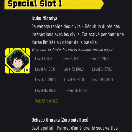
Special Slot 1
Izuku Midoriya
Sauvetage rapide des civils
- Réduit la durée des
intéractions avec les civils. Est activé pendant une
durée limitée au début de la bataille.
Augmente la durée des effets à chaque niveau gagné.
Level 1: 60.0
Level 2: 90.0
Level 3: 120.0
Level 4: 150.0
Level 5: 180.0
Level 6: 370.0
Level 7: 490.0
Level 8: 610.0
Level 9: 730.0
Level 10: 850.0
Level 11: 1200.0
Sub Effect: 0.2
Ochaco Uraraka (Zéro satellites)
Saut spatial
- Permet d'améliorer le saut vertical