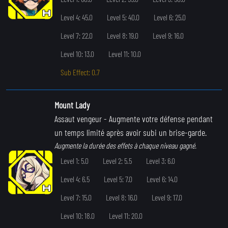
Level 4: 45.0
Level 5: 40.0
Level 6: 25.0
Level 7: 22.0
Level 8: 19.0
Level 9: 16.0
Level 10: 13.0
Level 11: 10.0
Sub Effect: 0.7
Mount Lady
Assaut vengeur
- Augmente votre défense pendant
un temps limité après avoir subi un brise-garde.
Augmente la durée des effets à chaque niveau gagné.
Level 1: 5.0
Level 2: 5.5
Level 3: 6.0
Level 4: 6.5
Level 5: 7.0
Level 6: 14.0
Level 7: 15.0
Level 8: 16.0
Level 9: 17.0
Level 10: 18.0
Level 11: 20.0