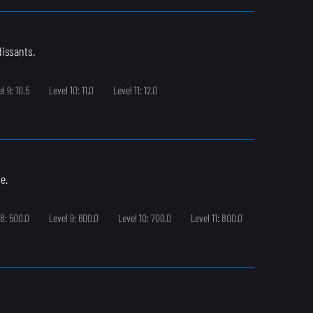
issants.
l 9: 10.5
Level 10: 11.0
Level 11: 12.0
e.
 8: 500.0
Level 9: 600.0
Level 10: 700.0
Level 11: 800.0