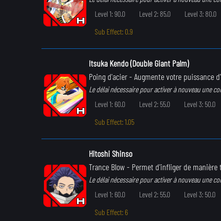
Level 1: 90.0
Level 2: 85.0
Level 3: 80.0
Sub Effect: 0.9
Itsuka Kendo (Double Giant Palm)
Poing d'acier
- Augmente votre puissance d
Le délai nécessaire pour activer à nouveau une c
Level 1: 60.0
Level 2: 55.0
Level 3: 50.0
Sub Effect: 1.05
Hitoshi Shinso
Trance Blow
- Permet d'infliger de manière
Le délai nécessaire pour activer à nouveau une c
Level 1: 60.0
Level 2: 55.0
Level 3: 50.0
Sub Effect: 6