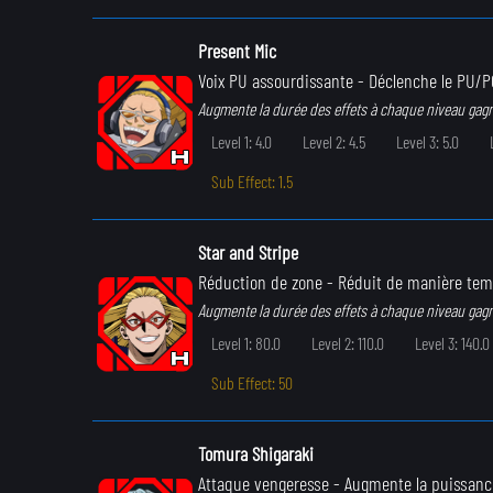
Present Mic
Voix PU assourdissante
- Déclenche le PU/P
Augmente la durée des effets à chaque niveau gag
Level 1: 4.0
Level 2: 4.5
Level 3: 5.0
Sub Effect: 1.5
Star and Stripe
Réduction de zone
- Réduit de manière temp
Augmente la durée des effets à chaque niveau gag
Level 1: 80.0
Level 2: 110.0
Level 3: 140.0
Sub Effect: 50
Tomura Shigaraki
Attaque vengeresse
- Augmente la puissance