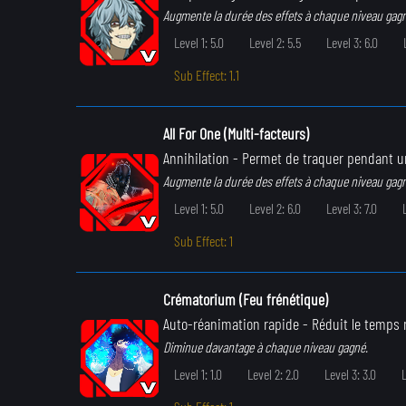
Augmente la durée des effets à chaque niveau gag
Level 1: 5.0
Level 2: 5.5
Level 3: 6.0
Sub Effect: 1.1
All For One (Multi-facteurs)
Annihilation
- Permet de traquer pendant un
Augmente la durée des effets à chaque niveau gag
Level 1: 5.0
Level 2: 6.0
Level 3: 7.0
Sub Effect: 1
Crématorium (Feu frénétique)
Auto-réanimation rapide
- Réduit le temps 
Diminue davantage à chaque niveau gagné.
Level 1: 1.0
Level 2: 2.0
Level 3: 3.0
L