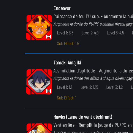
Endeavor
Puissance de feu PU sup.
- Augmente la pui
Augmente la durée du PU/PC à chaque niveau gagn
Level 1: 3.5
Level 2: 4.0
Level 3: 4.5
Sub Effect: 1.5
Tamaki Amajiki
Assimilation d'aptitude
- Augmente la durée d
Augmente la durée des effets à chaque niveau gag
Level 1: 1.1
Level 2: 1.15
Level 3: 1.2
L
Sub Effect: 1
Hawks (Lame de vent déchirant)
Vent arrière
- Remplit la jauge de PU/PC en 
Le délai nécessaire pour activer à nouveau une c