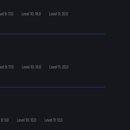
el 9: 17.0
Level 10: 18.0
Level 11: 20.0
vel 9: 17.0
Level 10: 18.0
Level 11: 20.0
 9: 9.0
Level 10: 10.0
Level 11: 12.0