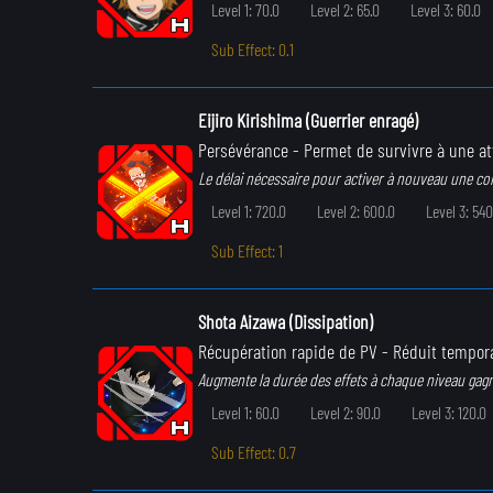
Level 1: 70.0
Level 2: 65.0
Level 3: 60.0
Sub Effect: 0.1
Eijiro Kirishima (Guerrier enragé)
Persévérance
- Permet de survivre à une a
Le délai nécessaire pour activer à nouveau une c
Level 1: 720.0
Level 2: 600.0
Level 3: 540
Sub Effect: 1
Shota Aizawa (Dissipation)
Récupération rapide de PV
- Réduit tempora
Augmente la durée des effets à chaque niveau gag
Level 1: 60.0
Level 2: 90.0
Level 3: 120.0
Sub Effect: 0.7