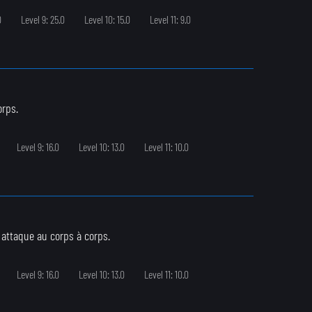
0
Level 9: 25.0
Level 10: 15.0
Level 11: 9.0
orps.
Level 9: 16.0
Level 10: 13.0
Level 11: 10.0
 attaque au corps à corps.
Level 9: 16.0
Level 10: 13.0
Level 11: 10.0