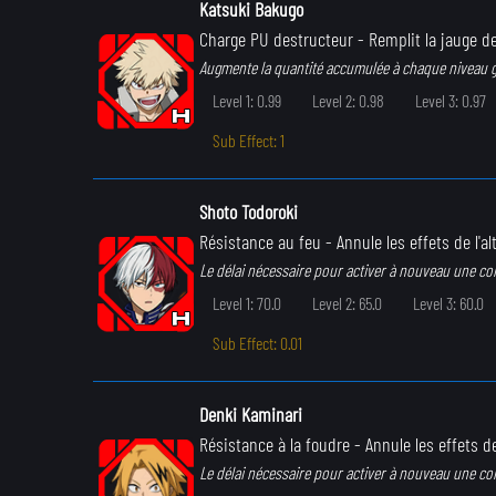
Katsuki Bakugo
Charge PU destructeur
- Remplit la jauge d
Augmente la quantité accumulée à chaque niveau 
Level 1: 0.99
Level 2: 0.98
Level 3: 0.97
Sub Effect: 1
Shoto Todoroki
Résistance au feu
- Annule les effets de l'al
Le délai nécessaire pour activer à nouveau une c
Level 1: 70.0
Level 2: 65.0
Level 3: 60.0
Sub Effect: 0.01
Denki Kaminari
Résistance à la foudre
- Annule les effets de
Le délai nécessaire pour activer à nouveau une c