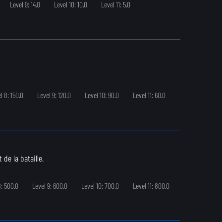
Level 9: 14.0
Level 10: 10.0
Level 11: 5.0
l 8: 150.0
Level 9: 120.0
Level 10: 90.0
Level 11: 60.0
de la bataille.
8: 500.0
Level 9: 600.0
Level 10: 700.0
Level 11: 800.0