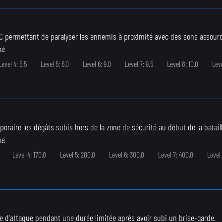
C permettant de paralyser les ennemis à proximité avec des sons assourd
né.
Level 4: 5.5
Level 5: 6.0
Level 6: 9.0
Level 7: 9.5
Level 8: 10.0
Leve
oraire les dégâts subis hors de la zone de sécurité au début de la bataill
né.
Level 4: 170.0
Level 5: 200.0
Level 6: 300.0
Level 7: 400.0
Level
 d'attaque pendant une durée limitée après avoir subi un brise-garde.