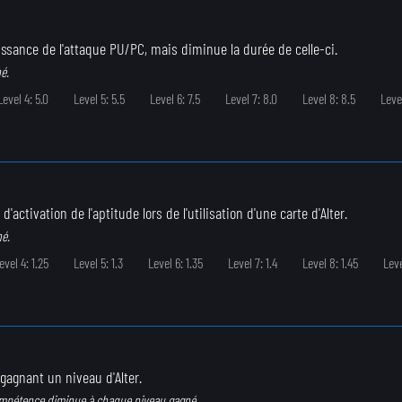
ssance de l'attaque PU/PC, mais diminue la durée de celle-ci.
é.
Level 4: 5.0
Level 5: 5.5
Level 6: 7.5
Level 7: 8.0
Level 8: 8.5
Level
'activation de l'aptitude lors de l'utilisation d'une carte d'Alter.
né.
evel 4: 1.25
Level 5: 1.3
Level 6: 1.35
Level 7: 1.4
Level 8: 1.45
Leve
gagnant un niveau d'Alter.
ompétence diminue à chaque niveau gagné.