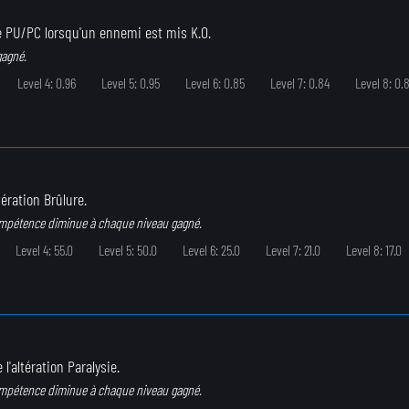
e PU/PC lorsqu'un ennemi est mis K.O.
gagné.
Level 4: 0.96
Level 5: 0.95
Level 6: 0.85
Level 7: 0.84
Level 8: 0.
tération Brûlure.
ompétence diminue à chaque niveau gagné.
Level 4: 55.0
Level 5: 50.0
Level 6: 25.0
Level 7: 21.0
Level 8: 17.0
 l'altération Paralysie.
ompétence diminue à chaque niveau gagné.