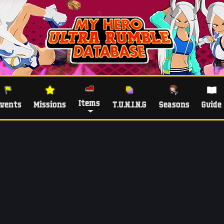
Items
vents
Missions
T.U.N.I.N.G
Seasons
Guide