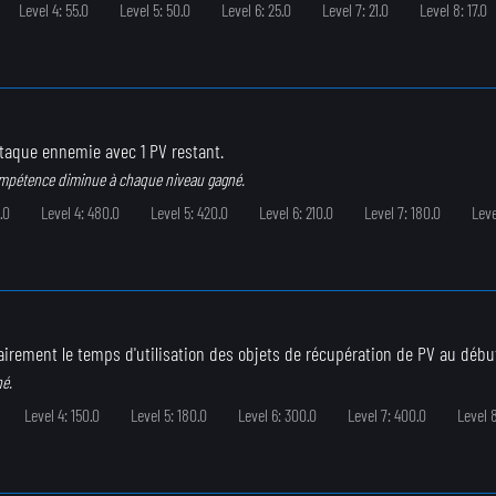
Level 4: 55.0
Level 5: 50.0
Level 6: 25.0
Level 7: 21.0
Level 8: 17.0
ttaque ennemie avec 1 PV restant.
ompétence diminue à chaque niveau gagné.
.0
Level 4: 480.0
Level 5: 420.0
Level 6: 210.0
Level 7: 180.0
Leve
irement le temps d'utilisation des objets de récupération de PV au début 
né.
Level 4: 150.0
Level 5: 180.0
Level 6: 300.0
Level 7: 400.0
Level 