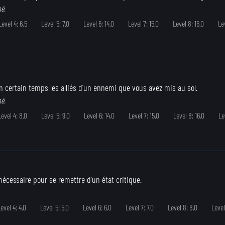
né.
Level 4: 6.5
Level 5: 7.0
Level 6: 14.0
Level 7: 15.0
Level 8: 16.0
Lev
 certain temps les alliés d'un ennemi que vous avez mis au sol.
né.
Level 4: 8.0
Level 5: 9.0
Level 6: 14.0
Level 7: 15.0
Level 8: 16.0
Le
nécessaire pour se remettre d'un état critique.
evel 4: 4.0
Level 5: 5.0
Level 6: 6.0
Level 7: 7.0
Level 8: 8.0
Level