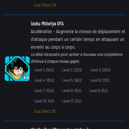
Sub Effect: 1.8
Izuku Midoriya OFA
Accélération
- Augmente la vitesse de déplacement et
d'attaque pendant un certain temps en attaquant un
ennemi au corps à corps.
Le délai nécessaire pour activer à nouveau une compétence
diminue à chaque niveau gagné.
Level 1: 240.0
Level 2: 220.0
Level 3: 200.0
Level 4: 180.0
Level 5: 160.0
Level 6: 120.0
Level 7: 100.0
Level 8: 80.0
Level 9: 60.0
Level 10: 40.0
Level 11: 20.0
Sub Effect: 30