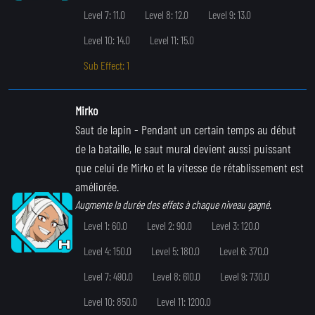
Level 7: 11.0
Level 8: 12.0
Level 9: 13.0
Level 10: 14.0
Level 11: 15.0
Sub Effect: 1
Mirko
Saut de lapin
- Pendant un certain temps au début
de la bataille, le saut mural devient aussi puissant
que celui de Mirko et la vitesse de rétablissement est
améliorée.
Augmente la durée des effets à chaque niveau gagné.
Level 1: 60.0
Level 2: 90.0
Level 3: 120.0
Level 4: 150.0
Level 5: 180.0
Level 6: 370.0
Level 7: 490.0
Level 8: 610.0
Level 9: 730.0
Level 10: 850.0
Level 11: 1200.0