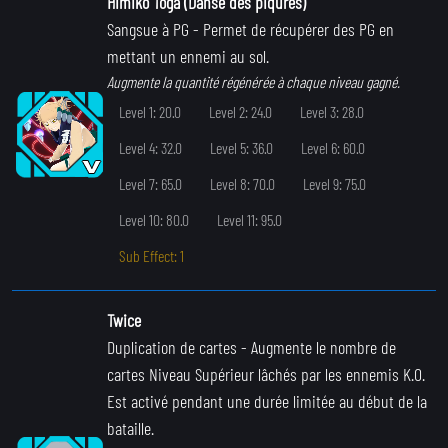
Himiko Toga (Danse des piqûres)
Sangsue à PG
- Permet de récupérer des PG en
mettant un ennemi au sol.
Augmente la quantité régénérée à chaque niveau gagné.
Level 1: 20.0
Level 2: 24.0
Level 3: 28.0
Level 4: 32.0
Level 5: 36.0
Level 6: 60.0
Level 7: 65.0
Level 8: 70.0
Level 9: 75.0
Level 10: 80.0
Level 11: 95.0
Sub Effect: 1
Twice
Duplication de cartes
- Augmente le nombre de
cartes Niveau Supérieur lâchés par les ennemis K.O.
Est activé pendant une durée limitée au début de la
bataille.