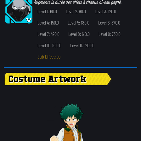
Augmente la durée des effets à chaque niveau gagné.
Level 1: 60.0
Level 2: 90.0
Level 3: 120.0
Level 4: 150.0
Level 5: 180.0
Level 6: 370.0
Level 7: 490.0
Level 8: 610.0
Level 9: 730.0
Level 10: 850.0
Level 11: 1200.0
Sub Effect: 99
Costume Artwork