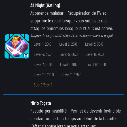
All Might (Gatling)
Apparence malabar
- Récupération de PV et
supprime le recul lorsque vous subissez des
attaques ennemies lorsque le PU/PC est activé.
Augmente la quantité régénérée à chaque niveau gagné.
Level 1: 20.0
Level 2: 25.0
Level 3: 30.0
Level 4: 35.0
Level 5: 40.0
Level 6: 70.0
Level 7: 80.0
Level 8: 90.0
Level 9: 100.0
Level 10: 110.0
Level 11: 125.0
Sub Effect: 1
Mirio Togata
Pseudo-perméabilité
- Permet de devenir invincible
pendant un certain temps au début de la bataille.
L'effet s'annule lorsque vous attaquez.