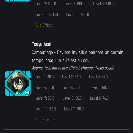
Level 7: 490.0
Level 8: 610.0
Level 9: 730.0
Level 10: 850.0
Level 11: 1200.0
Sub Effect: 1
Tsuyu Asui
Camouflage
- Devient invisible pendant un certain
temps lorsqu'un allié est au sol.
Augmente la durée des effets à chaque niveau gagné.
Level 1: 30.0
Level 2: 32.0
Level 3: 34.0
Level 4: 36.0
Level 5: 38.0
Level 6: 50.0
Level 7: 58.0
Level 8: 66.0
Level 9: 74.0
Level 10: 82.0
Level 11: 90.0
Sub Effect: 2