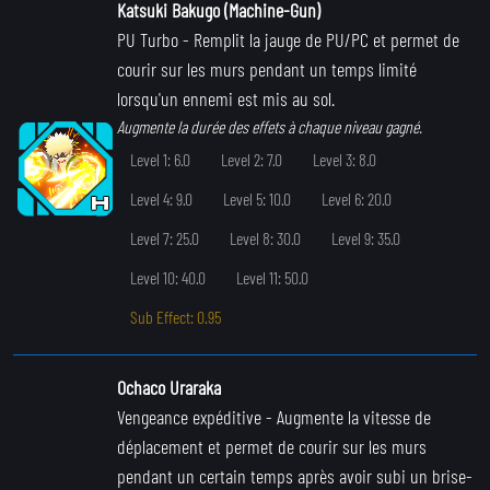
Katsuki Bakugo (Machine-Gun)
PU Turbo
- Remplit la jauge de PU/PC et permet de
courir sur les murs pendant un temps limité
lorsqu'un ennemi est mis au sol.
Augmente la durée des effets à chaque niveau gagné.
Level 1: 6.0
Level 2: 7.0
Level 3: 8.0
Level 4: 9.0
Level 5: 10.0
Level 6: 20.0
Level 7: 25.0
Level 8: 30.0
Level 9: 35.0
Level 10: 40.0
Level 11: 50.0
Sub Effect: 0.95
Ochaco Uraraka
Vengeance expéditive
- Augmente la vitesse de
déplacement et permet de courir sur les murs
pendant un certain temps après avoir subi un brise-