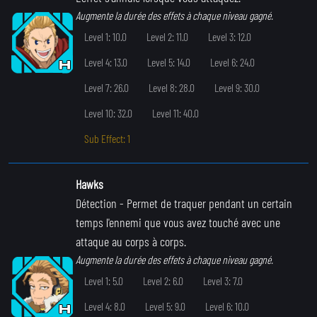
Augmente la durée des effets à chaque niveau gagné.
Level 1: 10.0
Level 2: 11.0
Level 3: 12.0
Level 4: 13.0
Level 5: 14.0
Level 6: 24.0
Level 7: 26.0
Level 8: 28.0
Level 9: 30.0
Level 10: 32.0
Level 11: 40.0
Sub Effect: 1
Hawks
Détection
- Permet de traquer pendant un certain
temps l'ennemi que vous avez touché avec une
attaque au corps à corps.
Augmente la durée des effets à chaque niveau gagné.
Level 1: 5.0
Level 2: 6.0
Level 3: 7.0
Level 4: 8.0
Level 5: 9.0
Level 6: 10.0