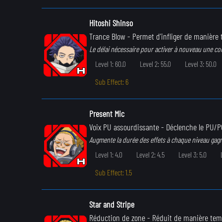
Hitoshi Shinso
Trance Blow
- Permet d'infliger de manière
Le délai nécessaire pour activer à nouveau une c
Level 1: 60.0
Level 2: 55.0
Level 3: 50.0
Sub Effect: 6
Present Mic
Voix PU assourdissante
- Déclenche le PU/P
Augmente la durée des effets à chaque niveau gag
Level 1: 4.0
Level 2: 4.5
Level 3: 5.0
Sub Effect: 1.5
Star and Stripe
Réduction de zone
- Réduit de manière temp