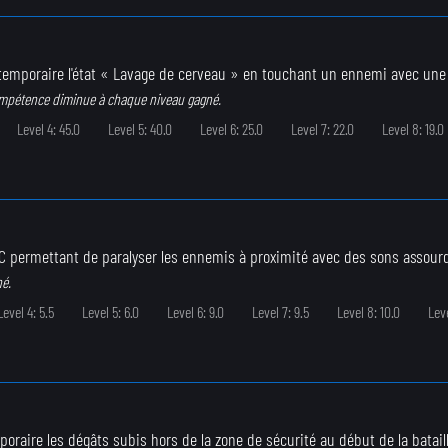
 temporaire l'état « Lavage de cerveau » en touchant un ennemi avec une
ompétence diminue à chaque niveau gagné.
Level 4: 45.0
Level 5: 40.0
Level 6: 25.0
Level 7: 22.0
Level 8: 19.0
C permettant de paralyser les ennemis à proximité avec des sons assourd
né.
Level 4: 5.5
Level 5: 6.0
Level 6: 9.0
Level 7: 9.5
Level 8: 10.0
Leve
oraire les dégâts subis hors de la zone de sécurité au début de la bataill