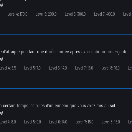
né.
Level 4: 170.0
Level 5: 200.0
Level 6: 300.0
Level 7: 400.0
Level
 d'attaque pendant une durée limitée après avoir subi un brise-garde.
né.
Level 4: 6.5
Level 5: 7.0
Level 6: 14.0
Level 7: 15.0
Level 8: 16.0
Lev
 certain temps les alliés d'un ennemi que vous avez mis au sol.
né.
Level 4: 8.0
Level 5: 9.0
Level 6: 14.0
Level 7: 15.0
Level 8: 16.0
Le