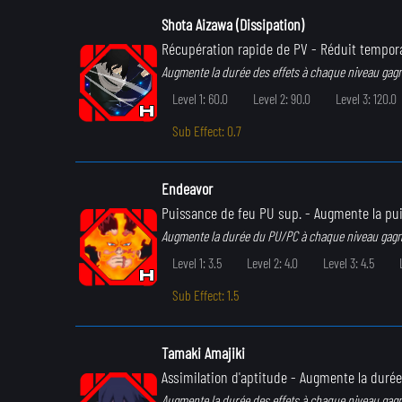
Shota Aizawa (Dissipation)
Récupération rapide de PV
- Réduit tempora
Augmente la durée des effets à chaque niveau gag
Level 1: 60.0
Level 2: 90.0
Level 3: 120.0
Sub Effect: 0.7
Endeavor
Puissance de feu PU sup.
- Augmente la pui
Augmente la durée du PU/PC à chaque niveau gagn
Level 1: 3.5
Level 2: 4.0
Level 3: 4.5
Sub Effect: 1.5
Tamaki Amajiki
Assimilation d'aptitude
- Augmente la durée d
Augmente la durée des effets à chaque niveau gag