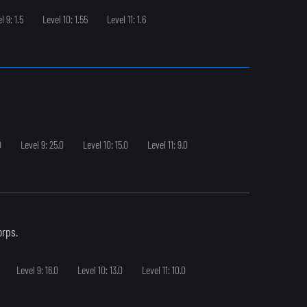
l 9: 1.5
Level 10: 1.55
Level 11: 1.6
0
Level 9: 25.0
Level 10: 15.0
Level 11: 9.0
orps.
Level 9: 16.0
Level 10: 13.0
Level 11: 10.0