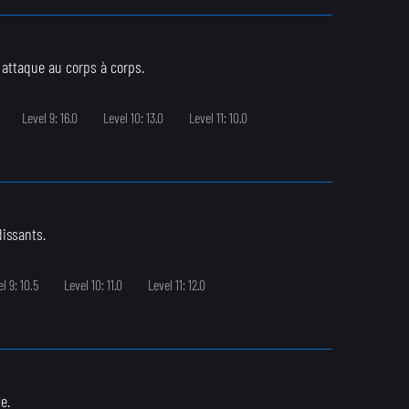
 attaque au corps à corps.
Level 9: 16.0
Level 10: 13.0
Level 11: 10.0
issants.
l 9: 10.5
Level 10: 11.0
Level 11: 12.0
e.