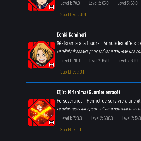
Level 1: 70.0
Level 2: 65.0
Level 3: 60.0
Sub Effect: 0.01
Denki Kaminari
Résistance à la foudre
- Annule les effets de
Le délai nécessaire pour activer à nouveau une c
Level 1: 70.0
Level 2: 65.0
Level 3: 60.0
Sub Effect: 0.1
Eijiro Kirishima (Guerrier enragé)
Persévérance
- Permet de survivre à une a
Le délai nécessaire pour activer à nouveau une c
Level 1: 720.0
Level 2: 600.0
Level 3: 540
Sub Effect: 1