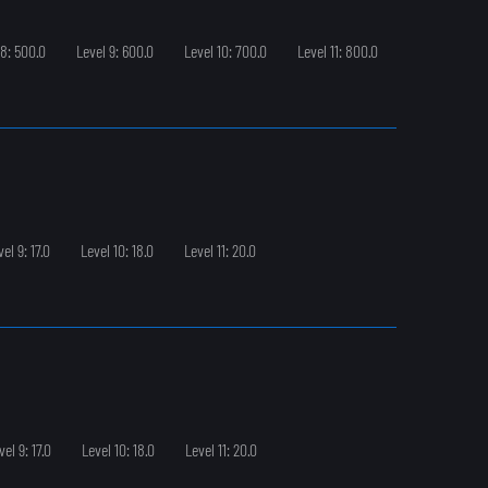
 8: 500.0
Level 9: 600.0
Level 10: 700.0
Level 11: 800.0
el 9: 17.0
Level 10: 18.0
Level 11: 20.0
vel 9: 17.0
Level 10: 18.0
Level 11: 20.0