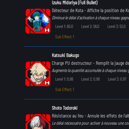
Izuku Midoriya (Full Bullet)
Détecteur de Kota
- Affiche la position de K
Diminue le délai d'activation à chaque niveau gagné
Level 1: 60.0
Level 2: 56.0
Level 3: 52.0
Sub Effect: 1
Katsuki Bakugo
Charge PU destructeur
- Remplit la jauge d
Augmente la quantité accumulée à chaque niveau 
Level 1: 0.99
Level 2: 0.98
Level 3: 0.97
Sub Effect: 1
Shoto Todoroki
Résistance au feu
- Annule les effets de l'al
Le délai nécessaire pour activer à nouveau une c