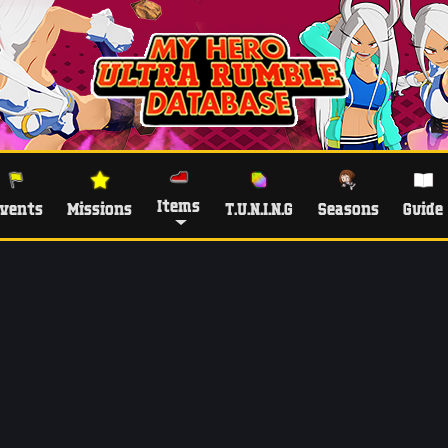
Items
vents
Missions
T.U.N.I.N.G
Seasons
Guide