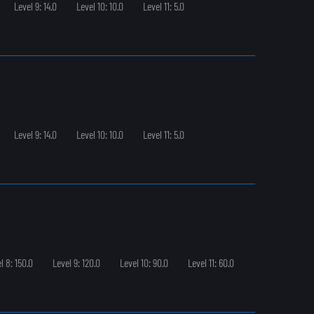
Level 9: 14.0
Level 10: 10.0
Level 11: 5.0
Level 9: 14.0
Level 10: 10.0
Level 11: 5.0
l 8: 150.0
Level 9: 120.0
Level 10: 90.0
Level 11: 60.0