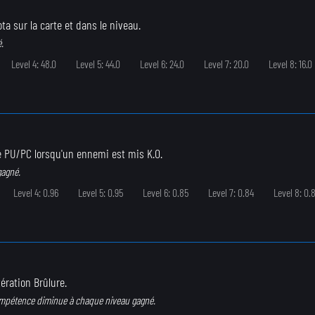
ota sur la carte et dans le niveau.
.
Level 4: 48.0
Level 5: 44.0
Level 6: 24.0
Level 7: 20.0
Level 8: 16.0
e PU/PC lorsqu'un ennemi est mis K.O.
gagné.
Level 4: 0.96
Level 5: 0.95
Level 6: 0.85
Level 7: 0.84
Level 8: 0.
tération Brûlure.
ompétence diminue à chaque niveau gagné.