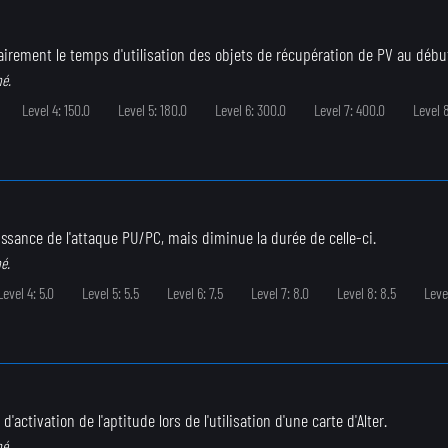
irement le temps d'utilisation des objets de récupération de PV au début 
né.
Level 4: 150.0
Level 5: 180.0
Level 6: 300.0
Level 7: 400.0
Level 
ssance de l'attaque PU/PC, mais diminue la durée de celle-ci.
é.
Level 4: 5.0
Level 5: 5.5
Level 6: 7.5
Level 7: 8.0
Level 8: 8.5
Level
'activation de l'aptitude lors de l'utilisation d'une carte d'Alter.
né.