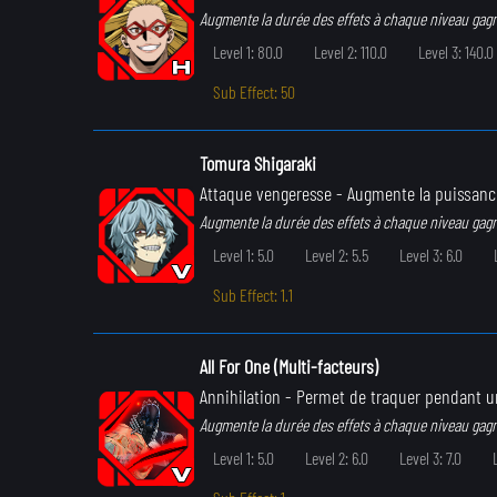
Augmente la durée des effets à chaque niveau gag
Level 1: 80.0
Level 2: 110.0
Level 3: 140.0
Sub Effect: 50
Tomura Shigaraki
Attaque vengeresse
- Augmente la puissance
Augmente la durée des effets à chaque niveau gag
Level 1: 5.0
Level 2: 5.5
Level 3: 6.0
Sub Effect: 1.1
All For One (Multi-facteurs)
Annihilation
- Permet de traquer pendant un
Augmente la durée des effets à chaque niveau gag
Level 1: 5.0
Level 2: 6.0
Level 3: 7.0