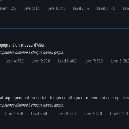
evel 4: 1.25
Level 5: 1.3
Level 6: 1.35
Level 7: 1.4
Level 8: 1.45
Leve
gagnant un niveau d'Alter.
ompétence diminue à chaque niveau gagné.
Level 4: 75.0
Level 5: 70.0
Level 6: 40.0
Level 7: 35.0
Level 8: 30.
'attaque pendant un certain temps en attaquant un ennemi au corps à c
ompétence diminue à chaque niveau gagné.
Level 4: 45.0
Level 5: 40.0
Level 6: 25.0
Level 7: 22.0
Level 8: 19.0