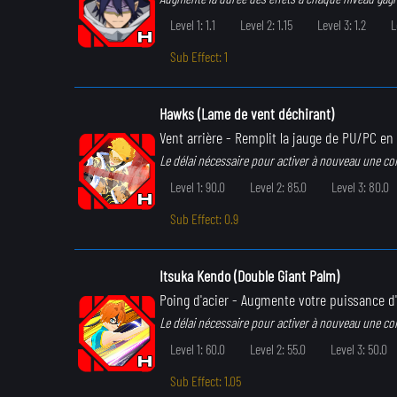
Level 1: 1.1
Level 2: 1.15
Level 3: 1.2
L
Sub Effect: 1
Hawks (Lame de vent déchirant)
Vent arrière
- Remplit la jauge de PU/PC en 
Le délai nécessaire pour activer à nouveau une c
Level 1: 90.0
Level 2: 85.0
Level 3: 80.0
Sub Effect: 0.9
Itsuka Kendo (Double Giant Palm)
Poing d'acier
- Augmente votre puissance d
Le délai nécessaire pour activer à nouveau une c
Level 1: 60.0
Level 2: 55.0
Level 3: 50.0
Sub Effect: 1.05