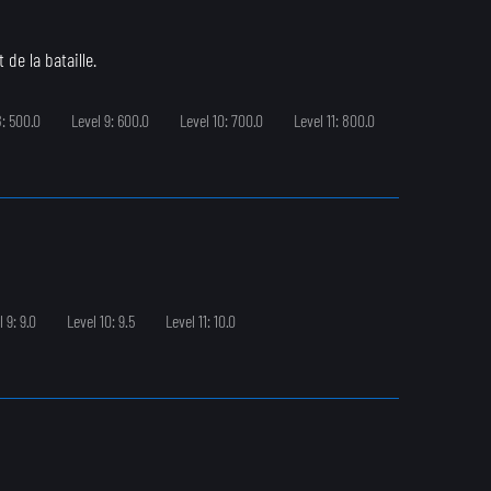
de la bataille.
8: 500.0
Level 9: 600.0
Level 10: 700.0
Level 11: 800.0
 9: 9.0
Level 10: 9.5
Level 11: 10.0