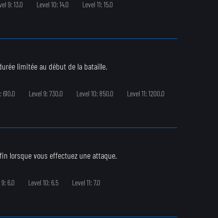
vel 9: 13.0
Level 10: 14.0
Level 11: 15.0
urée limitée au début de la bataille.
: 610.0
Level 9: 730.0
Level 10: 850.0
Level 11: 1200.0
 fin lorsque vous effectuez une attaque.
 9: 6.0
Level 10: 6.5
Level 11: 7.0