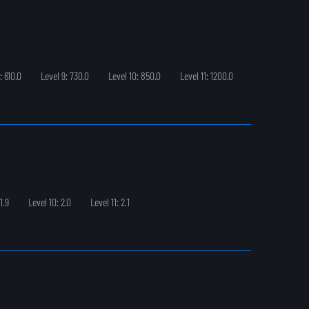
: 610.0
Level 9: 730.0
Level 10: 850.0
Level 11: 1200.0
1.9
Level 10: 2.0
Level 11: 2.1