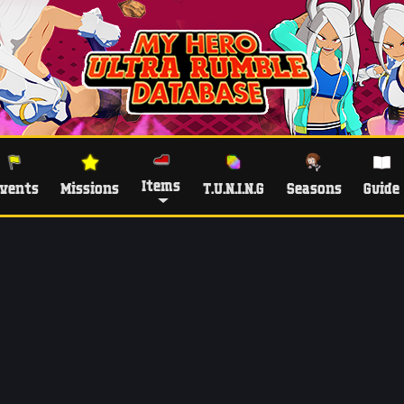
Items
vents
Missions
T.U.N.I.N.G
Seasons
Guide