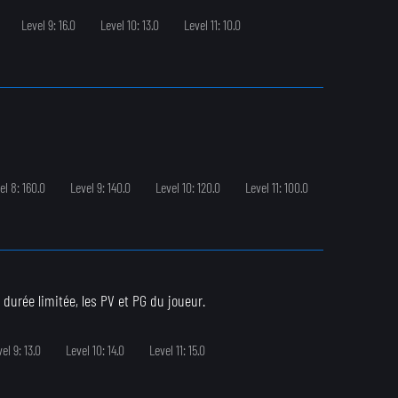
Level 9: 16.0
Level 10: 13.0
Level 11: 10.0
el 8: 160.0
Level 9: 140.0
Level 10: 120.0
Level 11: 100.0
durée limitée, les PV et PG du joueur.
el 9: 13.0
Level 10: 14.0
Level 11: 15.0