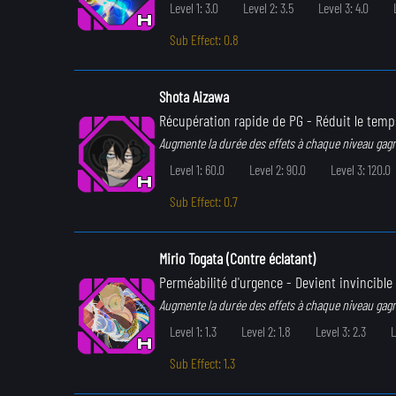
Level 1: 3.0
Level 2: 3.5
Level 3: 4.0
Sub Effect: 0.8
Shota Aizawa
Récupération rapide de PG
- Réduit le temp
Augmente la durée des effets à chaque niveau gag
Level 1: 60.0
Level 2: 90.0
Level 3: 120.0
Sub Effect: 0.7
Mirio Togata (Contre éclatant)
Perméabilité d'urgence
- Devient invincible
Augmente la durée des effets à chaque niveau gag
Level 1: 1.3
Level 2: 1.8
Level 3: 2.3
L
Sub Effect: 1.3