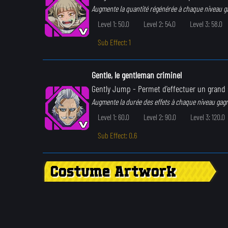
Augmente la quantité régénérée à chaque niveau g
Level 1: 50.0
Level 2: 54.0
Level 3: 58.0
Sub Effect: 1
Gentle, le gentleman criminel
Gently Jump
- Permet d'effectuer un grand 
Augmente la durée des effets à chaque niveau gag
Level 1: 60.0
Level 2: 90.0
Level 3: 120.0
Sub Effect: 0.6
Costume Artwork