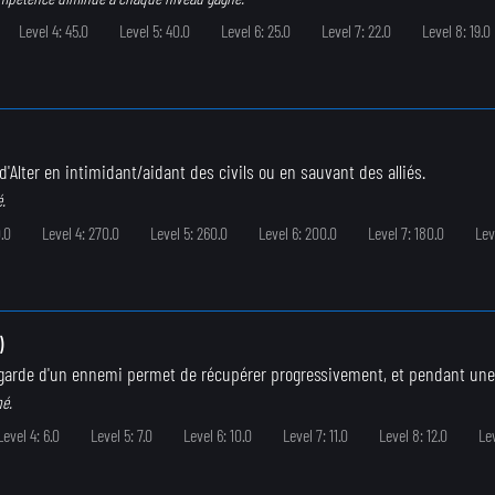
Level 4: 45.0
Level 5: 40.0
Level 6: 25.0
Level 7: 22.0
Level 8: 19.0
d'Alter en intimidant/aidant des civils ou en sauvant des alliés.
.
.0
Level 4: 270.0
Level 5: 260.0
Level 6: 200.0
Level 7: 180.0
Lev
)
a garde d'un ennemi permet de récupérer progressivement, et pendant une 
né.
Level 4: 6.0
Level 5: 7.0
Level 6: 10.0
Level 7: 11.0
Level 8: 12.0
Lev