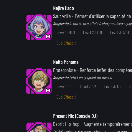
Nejire Hado
Saut vrillé
- Permet d'utiliser la capacité d
Augmente la durée des effets à chaque niveau gag
Level 1: 60.0
Level 2: 90.0
Level 3: 120.0
Sub Effect: 1
Neito Monoma
Protagoniste
- Renforce l'effet des compéte
Augmente l'effet en gagnant un niveau
Level 1: 1.1
Level 2: 1.2
Level 3: 1.3
Le
Sub Effect: 1
Present Mic (Console DJ)
Esprit Hip-hop
- Augmente temporairement la
Le délai nécessaire pour activer à nouveau une c