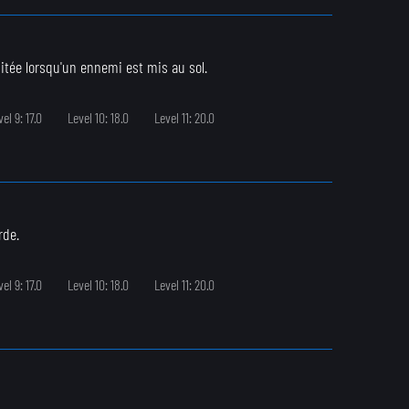
tée lorsqu'un ennemi est mis au sol.
el 9: 17.0
Level 10: 18.0
Level 11: 20.0
rde.
el 9: 17.0
Level 10: 18.0
Level 11: 20.0