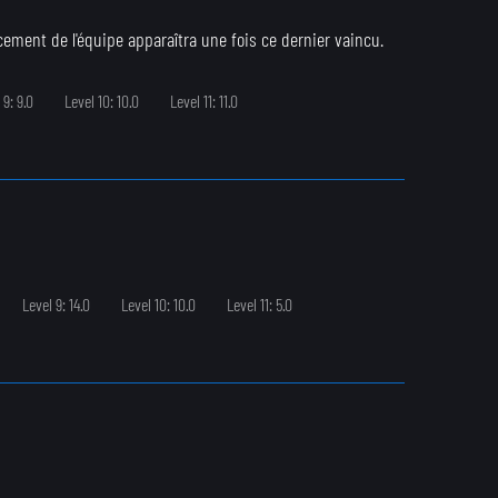
ement de l'équipe apparaîtra une fois ce dernier vaincu.
 9: 9.0
Level 10: 10.0
Level 11: 11.0
Level 9: 14.0
Level 10: 10.0
Level 11: 5.0