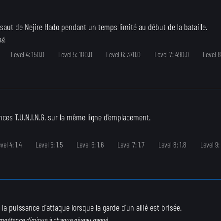
e saut de Nejire Hado pendant un temps limité au début de la bataille.
né.
Level 4: 150.0
Level 5: 180.0
Level 6: 370.0
Level 7: 490.0
Level 8
nces T.U.N.I.N.G. sur la même ligne d'emplacement.
vel 4: 1.4
Level 5: 1.5
Level 6: 1.6
Level 7: 1.7
Level 8: 1.8
Level 9: 
 puissance d'attaque lorsque la garde d'un allié est brisée.
ompétence diminue à chaque niveau gagné.