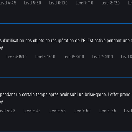
Level 4: 4.5
Level 5: 5.0
Level 6: 10.0
Level 7: 11.0
Level 8: 12.0
Le
s d'utilisation des objets de récupération de PG. Est activé pendant une d
né.
Level 4: 150.0
Level 5: 180.0
Level 6: 370.0
Level 7: 490.0
Level 8
 pendant un certain temps après avoir subi un brise-garde. L'effet prend
né.
evel 4: 2.8
Level 5: 3.3
Level 6: 4.5
Level 7: 5.0
Level 8: 5.5
Level