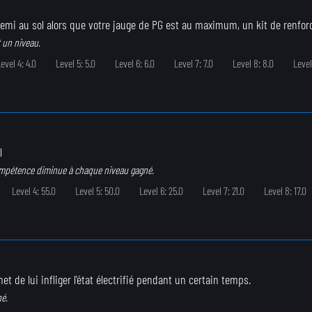
emi au sol alors que votre jauge de PG est au maximum, un kit de renforc
 un niveau.
evel 4: 4.0
Level 5: 5.0
Level 6: 6.0
Level 7: 7.0
Level 8: 8.0
Level
l
ompétence diminue à chaque niveau gagné.
Level 4: 55.0
Level 5: 50.0
Level 6: 25.0
Level 7: 21.0
Level 8: 17.0
t de lui infliger l'état électrifié pendant un certain temps.
né.