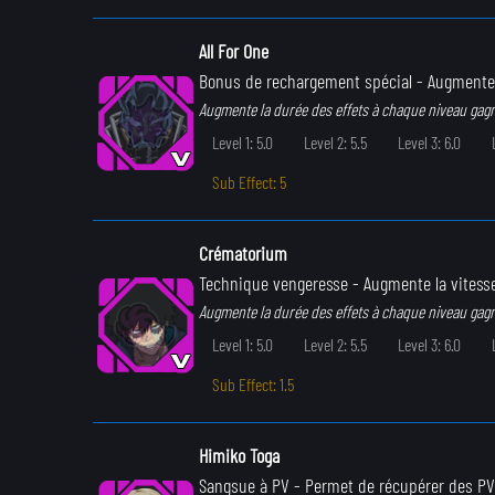
All For One
Bonus de rechargement spécial
- Augmente 
Augmente la durée des effets à chaque niveau gag
Level 1: 5.0
Level 2: 5.5
Level 3: 6.0
Sub Effect: 5
Crématorium
Technique vengeresse
- Augmente la vitess
Augmente la durée des effets à chaque niveau gag
Level 1: 5.0
Level 2: 5.5
Level 3: 6.0
Sub Effect: 1.5
Himiko Toga
Sangsue à PV
- Permet de récupérer des PV