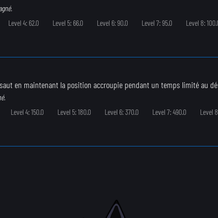
agné.
Level 4: 62.0
Level 5: 66.0
Level 6: 90.0
Level 7: 95.0
Level 8: 100.
saut en maintenant la position accroupie pendant un temps limité au débu
né.
Level 4: 150.0
Level 5: 180.0
Level 6: 370.0
Level 7: 490.0
Level 8