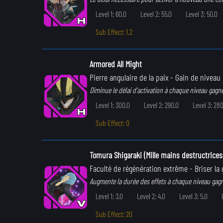
Level 1: 60.0
Level 2: 55.0
Level 3: 50.0
Sub Effect: 1.2
Armored All Might
Pierre angulaire de la paix
- Gain de niveau 
Diminue le délai d'activation à chaque niveau gagné
Level 1: 300.0
Level 2: 290.0
Level 3: 280
Sub Effect: 0
Tomura Shigaraki (Mille mains destructrices
Faculté de régénération extrême
- Briser l
Augmente la durée des effets à chaque niveau gag
Level 1: 3.0
Level 2: 4.0
Level 3: 5.0
Sub Effect: 20