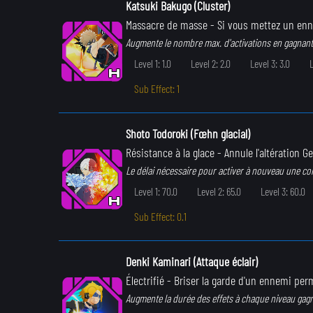
Katsuki Bakugo (Cluster)
Massacre de masse
- Si vous mettez un enn
Augmente le nombre max. d'activations en gagnant
Level 1: 1.0
Level 2: 2.0
Level 3: 3.0
L
Sub Effect: 1
Shoto Todoroki (Fœhn glacial)
Résistance à la glace
- Annule l'altération Ge
Le délai nécessaire pour activer à nouveau une c
Level 1: 70.0
Level 2: 65.0
Level 3: 60.0
Sub Effect: 0.1
Denki Kaminari (Attaque éclair)
Électrifié
- Briser la garde d'un ennemi perme
Augmente la durée des effets à chaque niveau gag