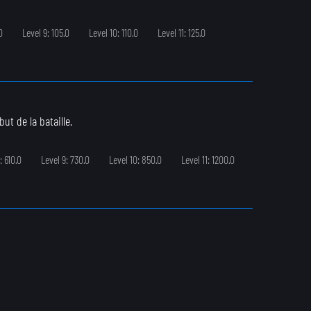
0
Level 9: 105.0
Level 10: 110.0
Level 11: 125.0
t de la bataille.
: 610.0
Level 9: 730.0
Level 10: 850.0
Level 11: 1200.0