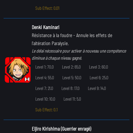
Sub Effect: 0.01
Denki Kaminari
Résistance à la foudre
- Annule les effets de
l'altération Paralysie.
Le délai nécessaire pour activer à nouveau une compétence
diminue à chaque niveau gagné.
Level 1: 70.0
Level 2: 65.0
Level 3: 60.0
Level 4: 55.0
Level 5: 50.0
Level 6: 25.0
Level 7: 21.0
Level 8: 17.0
Level 9: 14.0
Level 10: 10.0
Level 11: 5.0
Sub Effect: 0.1
Eijiro Kirishima (Guerrier enragé)