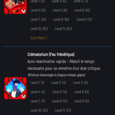
Level 1: 5.0
Level 2: 6.0
Level 3: 7.0
Level 4: 8.0
Level 5: 9.0
Level 6: 14.0
Level 7: 15.0
Level 8: 16.0
Level 9: 17.0
Level 10: 18.0
Level 11: 20.0
Sub Effect: 1
Crématorium (Feu frénétique)
Auto-réanimation rapide
- Réduit le temps
nécessaire pour se remettre d'un état critique.
Diminue davantage à chaque niveau gagné.
Level 1: 1.0
Level 2: 2.0
Level 3: 3.0
Level 4: 4.0
Level 5: 5.0
Level 6: 6.0
Level 7: 7.0
Level 8: 8.0
Level 9: 9.0
Level 10: 10.0
Level 11: 12.0