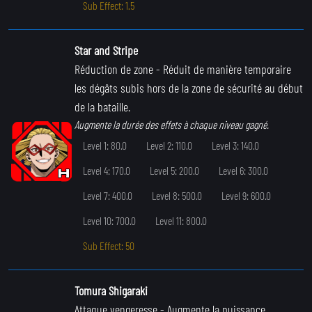
Sub Effect: 1.5
Star and Stripe
Réduction de zone
- Réduit de manière temporaire
les dégâts subis hors de la zone de sécurité au début
de la bataille.
Augmente la durée des effets à chaque niveau gagné.
Level 1: 80.0
Level 2: 110.0
Level 3: 140.0
Level 4: 170.0
Level 5: 200.0
Level 6: 300.0
Level 7: 400.0
Level 8: 500.0
Level 9: 600.0
Level 10: 700.0
Level 11: 800.0
Sub Effect: 50
Tomura Shigaraki
Attaque vengeresse
- Augmente la puissance