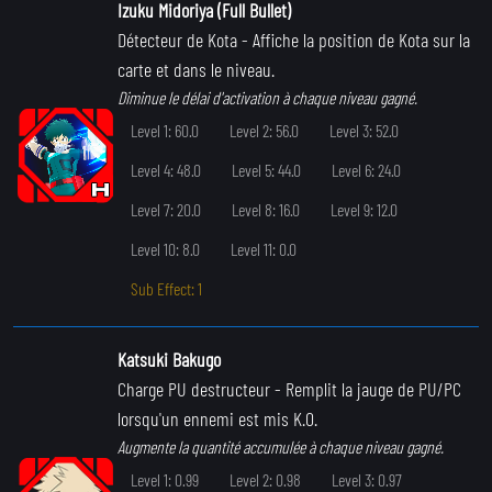
Izuku Midoriya (Full Bullet)
Détecteur de Kota
- Affiche la position de Kota sur la
carte et dans le niveau.
Diminue le délai d'activation à chaque niveau gagné.
Level 1: 60.0
Level 2: 56.0
Level 3: 52.0
Level 4: 48.0
Level 5: 44.0
Level 6: 24.0
Level 7: 20.0
Level 8: 16.0
Level 9: 12.0
Level 10: 8.0
Level 11: 0.0
Sub Effect: 1
Katsuki Bakugo
Charge PU destructeur
- Remplit la jauge de PU/PC
lorsqu'un ennemi est mis K.O.
Augmente la quantité accumulée à chaque niveau gagné.
Level 1: 0.99
Level 2: 0.98
Level 3: 0.97