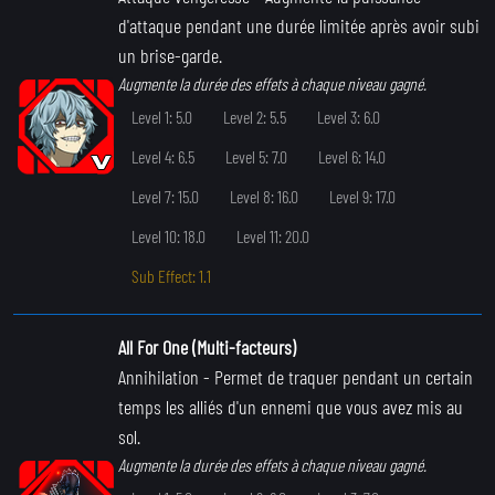
d'attaque pendant une durée limitée après avoir subi
un brise-garde.
Augmente la durée des effets à chaque niveau gagné.
Level 1: 5.0
Level 2: 5.5
Level 3: 6.0
Level 4: 6.5
Level 5: 7.0
Level 6: 14.0
Level 7: 15.0
Level 8: 16.0
Level 9: 17.0
Level 10: 18.0
Level 11: 20.0
Sub Effect: 1.1
All For One (Multi-facteurs)
Annihilation
- Permet de traquer pendant un certain
temps les alliés d'un ennemi que vous avez mis au
sol.
Augmente la durée des effets à chaque niveau gagné.