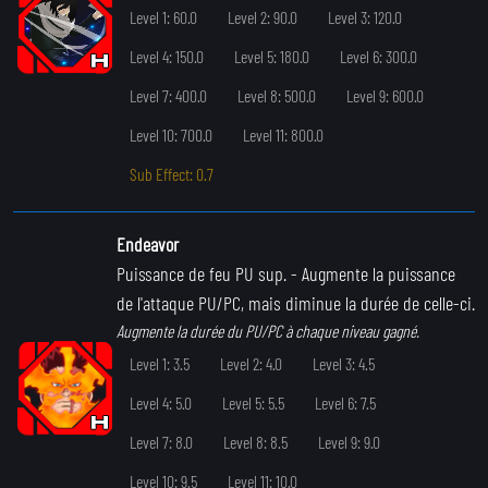
Level 1: 60.0
Level 2: 90.0
Level 3: 120.0
Level 4: 150.0
Level 5: 180.0
Level 6: 300.0
Level 7: 400.0
Level 8: 500.0
Level 9: 600.0
Level 10: 700.0
Level 11: 800.0
Sub Effect: 0.7
Endeavor
Puissance de feu PU sup.
- Augmente la puissance
de l'attaque PU/PC, mais diminue la durée de celle-ci.
Augmente la durée du PU/PC à chaque niveau gagné.
Level 1: 3.5
Level 2: 4.0
Level 3: 4.5
Level 4: 5.0
Level 5: 5.5
Level 6: 7.5
Level 7: 8.0
Level 8: 8.5
Level 9: 9.0
Level 10: 9.5
Level 11: 10.0