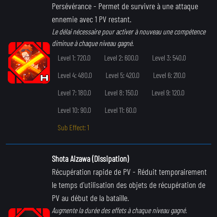
Persévérance
- Permet de survivre à une attaque
ennemie avec 1 PV restant.
Le délai nécessaire pour activer à nouveau une compétence
diminue à chaque niveau gagné.
Level 1: 720.0
Level 2: 600.0
Level 3: 540.0
Level 4: 480.0
Level 5: 420.0
Level 6: 210.0
Level 7: 180.0
Level 8: 150.0
Level 9: 120.0
Level 10: 90.0
Level 11: 60.0
Sub Effect: 1
Shota Aizawa (Dissipation)
Récupération rapide de PV
- Réduit temporairement
le temps d'utilisation des objets de récupération de
PV au début de la bataille.
Augmente la durée des effets à chaque niveau gagné.