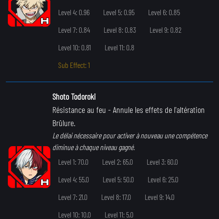
Level 4: 0.96
Level 5: 0.95
Level 6: 0.85
Level 7: 0.84
Level 8: 0.83
Level 9: 0.82
Level 10: 0.81
Level 11: 0.8
Sub Effect: 1
Shoto Todoroki
Résistance au feu
- Annule les effets de l'altération
Brûlure.
Le délai nécessaire pour activer à nouveau une compétence
diminue à chaque niveau gagné.
Level 1: 70.0
Level 2: 65.0
Level 3: 60.0
Level 4: 55.0
Level 5: 50.0
Level 6: 25.0
Level 7: 21.0
Level 8: 17.0
Level 9: 14.0
Level 10: 10.0
Level 11: 5.0