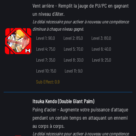
Vent arrière
- Remplit la jauge de PU/PC en gagnant
un niveau d'Alter.
Le délai nécessaire pour activer à nouveau une compétence
diminue à chaque niveau gagné.
Level 1: 90.0
Level 2: 85.0
Level 3: 80.0
Level 4: 75.0
Level 5: 70.0
Level 6: 40.0
Level 7: 35.0
Level 8: 30.0
Level 9: 25.0
Level 10: 15.0
Level 11: 9.0
Sub Effect: 0.9
Itsuka Kendo (Double Giant Palm)
Poing d'acier
- Augmente votre puissance d'attaque
pendant un certain temps en attaquant un ennemi
au corps à corps.
Le délai nécessaire pour activer à nouveau une compétence