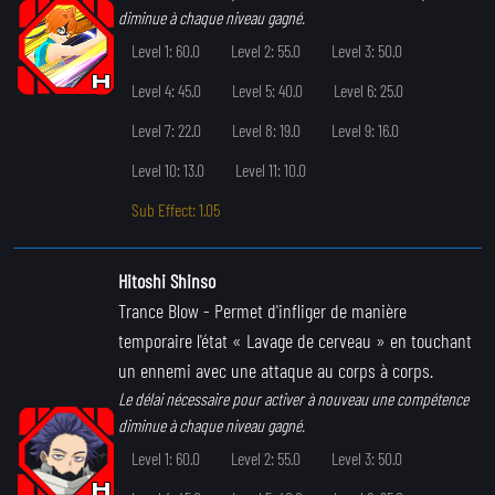
diminue à chaque niveau gagné.
Level 1: 60.0
Level 2: 55.0
Level 3: 50.0
Level 4: 45.0
Level 5: 40.0
Level 6: 25.0
Level 7: 22.0
Level 8: 19.0
Level 9: 16.0
Level 10: 13.0
Level 11: 10.0
Sub Effect: 1.05
Hitoshi Shinso
Trance Blow
- Permet d'infliger de manière
temporaire l'état « Lavage de cerveau » en touchant
un ennemi avec une attaque au corps à corps.
Le délai nécessaire pour activer à nouveau une compétence
diminue à chaque niveau gagné.
Level 1: 60.0
Level 2: 55.0
Level 3: 50.0