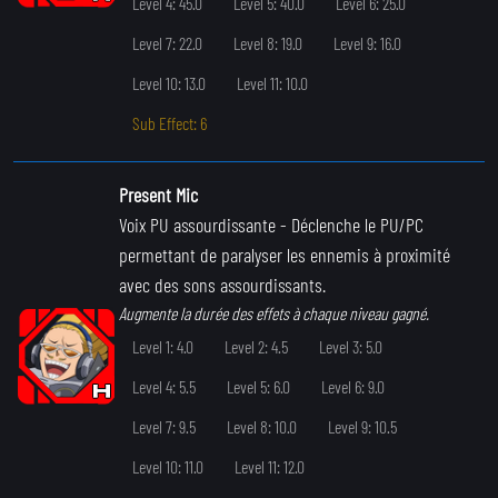
Level 4: 45.0
Level 5: 40.0
Level 6: 25.0
Level 7: 22.0
Level 8: 19.0
Level 9: 16.0
Level 10: 13.0
Level 11: 10.0
Sub Effect: 6
Present Mic
Voix PU assourdissante
- Déclenche le PU/PC
permettant de paralyser les ennemis à proximité
avec des sons assourdissants.
Augmente la durée des effets à chaque niveau gagné.
Level 1: 4.0
Level 2: 4.5
Level 3: 5.0
Level 4: 5.5
Level 5: 6.0
Level 6: 9.0
Level 7: 9.5
Level 8: 10.0
Level 9: 10.5
Level 10: 11.0
Level 11: 12.0