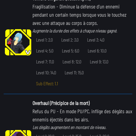
Fragilisation
- Diminue la défense d'un ennemi
pendant un certain temps lorsque vous le touchez
avec une attaque au corps à corps.
Augmente la durée des effets à chaque niveau gagné.
Level 1: 2.0
Level 2: 3.0
Level 3: 4.0
Level 4: 5.0
Level 5: 6.0
Level 6: 10.0
Level 7: 11.0
Level 8: 12.0
Level 9: 13.0
Level 10: 14.0
Level 11: 15.0
Sub Effect: 1.1
Overhaul (Précipice de la mort)
Refus du PU
- En mode PU/PC, inflige des dégâts aux
ennemis éjectés dans les airs.
Les dégâts augmentent en montant de niveau.