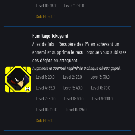
Level 10: 19.0
Level 11: 20.0
Sub Effect: 1
Fumikage Tokoyami
Ailes de jais
- Récupère des PV en achevant un
ennemi et supprime le recul lorsque vous subissez
des dégâts en attaquant.
Augmente la quantité régénérée à chaque niveau gagné.
Level 1: 20.0
Level 2: 25.0
Level 3: 30.0
Level 4: 35.0
Level 5: 40.0
Level 6: 70.0
Level 7: 80.0
Level 8: 90.0
Level 9: 100.0
Level 10: 110.0
Level 11: 125.0
Sub Effect: 1