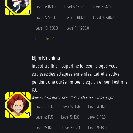
Level 4: 150.0
Level 5: 180.0
Level 6: 370.0
Level 7: 490.0
Level 8: 610.0
Level 9: 730.0
Level 10: 850.0
Level 11: 1200.0
Sub Effect: 1
Eijiro Kirishima
Indestructible
- Supprime le recul lorsque vous
subissez des attaques ennemies. L'effet s'active
pendant une durée limitée lorsqu'un ennemi est mis
K.O.
Augmente la durée des effets à chaque niveau gagné.
Level 1: 10.0
Level 2: 10.5
Level 3: 11.0
Level 4: 11.5
Level 5: 12.0
Level 6: 15.0
Level 7: 16.0
Level 8: 17.0
Level 9: 18.0