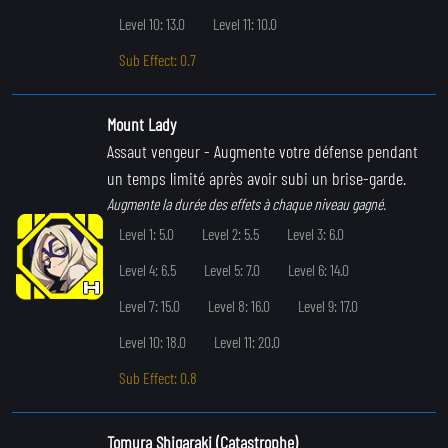
Level 10: 13.0
Level 11: 10.0
Sub Effect: 0.7
Mount Lady
Assaut vengeur
- Augmente votre défense pendant
un temps limité après avoir subi un brise-garde.
Augmente la durée des effets à chaque niveau gagné.
Level 1: 5.0
Level 2: 5.5
Level 3: 6.0
Level 4: 6.5
Level 5: 7.0
Level 6: 14.0
Level 7: 15.0
Level 8: 16.0
Level 9: 17.0
Level 10: 18.0
Level 11: 20.0
Sub Effect: 0.8
Tomura Shigaraki (Catastrophe)