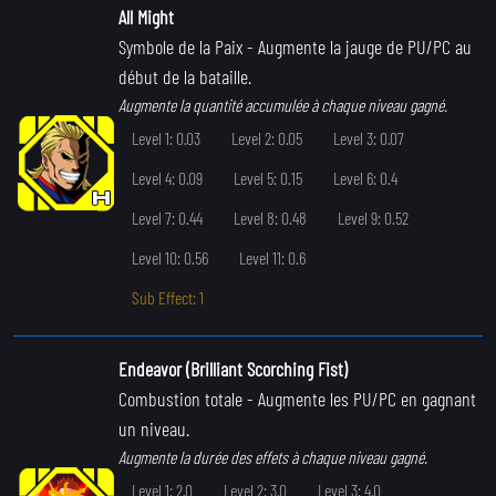
All Might
Symbole de la Paix
- Augmente la jauge de PU/PC au
début de la bataille.
Augmente la quantité accumulée à chaque niveau gagné.
Level 1: 0.03
Level 2: 0.05
Level 3: 0.07
Level 4: 0.09
Level 5: 0.15
Level 6: 0.4
Level 7: 0.44
Level 8: 0.48
Level 9: 0.52
Level 10: 0.56
Level 11: 0.6
Sub Effect: 1
Endeavor (Brilliant Scorching Fist)
Combustion totale
- Augmente les PU/PC en gagnant
un niveau.
Augmente la durée des effets à chaque niveau gagné.
Level 1: 2.0
Level 2: 3.0
Level 3: 4.0