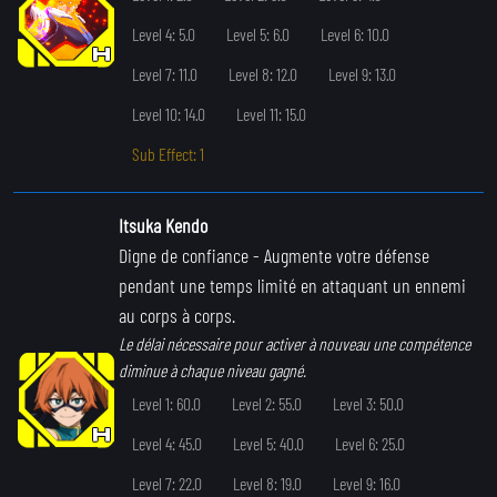
Level 4: 5.0
Level 5: 6.0
Level 6: 10.0
Level 7: 11.0
Level 8: 12.0
Level 9: 13.0
Level 10: 14.0
Level 11: 15.0
Sub Effect: 1
Itsuka Kendo
Digne de confiance
- Augmente votre défense
pendant une temps limité en attaquant un ennemi
au corps à corps.
Le délai nécessaire pour activer à nouveau une compétence
diminue à chaque niveau gagné.
Level 1: 60.0
Level 2: 55.0
Level 3: 50.0
Level 4: 45.0
Level 5: 40.0
Level 6: 25.0
Level 7: 22.0
Level 8: 19.0
Level 9: 16.0