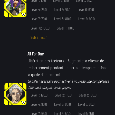
Level 1: 10.0
Level 2: 15.0
Level 3: 20.0
Level 4: 25.0
Level 5: 30.0
Level 6: 60.0
Level 7: 70.0
Level 8: 80.0
Level 9: 90.0
Level 10: 100.0
Level 11: 110.0
Sub Effect: 1
All For One
Libération des facteurs
- Augmente la vitesse de
rechargement pendant un certain temps en brisant
la garde d'un ennemi.
Le délai nécessaire pour activer à nouveau une compétence
diminue à chaque niveau gagné.
Level 1: 120.0
Level 2: 110.0
Level 3: 100.0
Level 4: 90.0
Level 5: 80.0
Level 6: 60.0
Level 7: 55.0
Level 8: 50.0
Level 9: 45.0