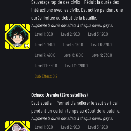
Sauvetage rapide des civils
- Réduit la durée des
intéractions avec les civils. Est activé pendant une
durée limitée au début de la bataille.
Augmente la durée des effets à chaque niveau gagné.
Level 1: 60.0
Level 2: 90.0
Level 3: 120.0
Level 4: 150.0
Level 5: 180.0
Level 6: 370.0
Level 7: 490.0
Level 8: 610.0
Level 9: 730.0
Level 10: 850.0
Level 11: 1200.0
Sub Effect: 0.2
Ochaco Uraraka (Zéro satellites)
Saut spatial
- Permet d'améliorer le saut vertical
pendant un certain temps au début de la bataille.
Augmente la durée des effets à chaque niveau gagné.
Level 1: 60.0
Level 2: 90.0
Level 3: 120.0