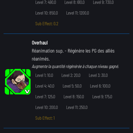
Level 7: 490.0
Level 8: 610.0
Level 9: 730.0
Level 10: 850.0
Level 11: 1200.0
Sub Effect: 0.2
Overhaul
Réanimation sup.
- Régénère les PG des alliés
réanimés.
Augmente la quantité régénérée à chaque niveau gagné.
Level 1: 10.0
Level 2: 20.0
Level 3: 30.0
Level 4: 40.0
Level 5: 50.0
Level 6: 100.0
Level 7: 125.0
Level 8: 150.0
Level 9: 175.0
Level 10: 200.0
Level 11: 250.0
Sub Effect: 1