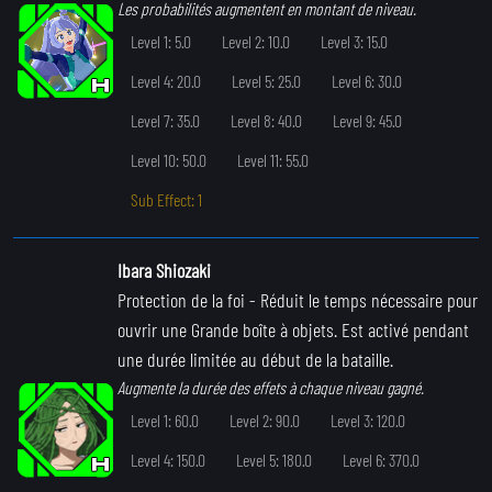
Les probabilités augmentent en montant de niveau.
Level 1: 5.0
Level 2: 10.0
Level 3: 15.0
Level 4: 20.0
Level 5: 25.0
Level 6: 30.0
Level 7: 35.0
Level 8: 40.0
Level 9: 45.0
Level 10: 50.0
Level 11: 55.0
Sub Effect: 1
Ibara Shiozaki
Protection de la foi
- Réduit le temps nécessaire pour
ouvrir une Grande boîte à objets. Est activé pendant
une durée limitée au début de la bataille.
Augmente la durée des effets à chaque niveau gagné.
Level 1: 60.0
Level 2: 90.0
Level 3: 120.0
Level 4: 150.0
Level 5: 180.0
Level 6: 370.0