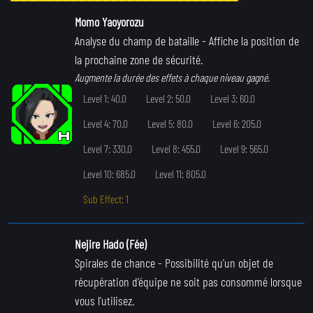
Momo Yaoyorozu
Analyse du champ de bataille
- Affiche la position de
la prochaine zone de sécurité.
Augmente la durée des effets à chaque niveau gagné.
Level 1: 40.0
Level 2: 50.0
Level 3: 60.0
Level 4: 70.0
Level 5: 80.0
Level 6: 205.0
Level 7: 330.0
Level 8: 455.0
Level 9: 565.0
Level 10: 685.0
Level 11: 805.0
Sub Effect: 1
Nejire Hado (Fée)
Spirales de chance
- Possibilité qu'un objet de
récupération d'équipe ne soit pas consommé lorsque
vous l'utilisez.