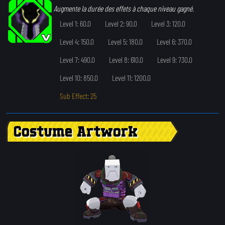
Augmente la durée des effets à chaque niveau gagné.
Level 1: 60.0
Level 2: 90.0
Level 3: 120.0
Level 4: 150.0
Level 5: 180.0
Level 6: 370.0
Level 7: 490.0
Level 8: 610.0
Level 9: 730.0
Level 10: 850.0
Level 11: 1200.0
Sub Effect: 25
Costume Artwork