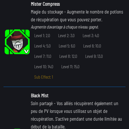
Mister Compress
Magie du stockage
- Augmente le nombre de potions
de récupération que vous pouvez porter.
Augmente davantage à chaque niveau gagné.
Level 1: 2.0
Level 2: 3.0
Level 3: 4.0
Level 4: 5.0
Level 5: 6.0
Level 6: 10.0
Level 7: 11.0
Level 8: 12.0
Level 9: 13.0
Level 10: 14.0
Level 11: 15.0
Sub Effect: 1
Black Mist
Soin partagé
- Vos alliés récupèrent également un
peu de PV lorsque vous utilisez un objet de
récupération. S'active pendant une durée limitée au
début de la bataille.