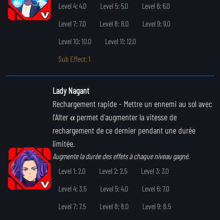
Level 4: 4.0
Level 5: 5.0
Level 6: 6.0
Level 7: 7.0
Level 8: 8.0
Level 9: 9.0
Level 10: 10.0
Level 11: 12.0
Sub Effect: 1
Lady Nagant
Rechargement rapide
- Mettre un ennemi au sol avec
l'Alter α permet d'augmenter la vitesse de
rechargement de ce dernier pendant une durée
limitée.
Augmente la durée des effets à chaque niveau gagné.
Level 1: 2.0
Level 2: 2.5
Level 3: 3.0
Level 4: 3.5
Level 5: 4.0
Level 6: 7.0
Level 7: 7.5
Level 8: 8.0
Level 9: 8.5