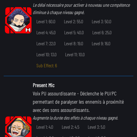
Le délai nécessaire pour activer à nouveau une compétence
diminue à chaque niveau gagné.
Level 1: 60.0
Level 2: 55.0
Level 3: 50.0
Level 4: 45.0
Level 5: 40.0
Level 6: 25.0
Level 7: 22.0
Level 8: 19.0
Level 9: 16.0
Level 10: 13.0
Level 11: 10.0
Sub Effect: 6
Present Mic
Voix PU assourdissante
- Déclenche le PU/PC
permettant de paralyser les ennemis à proximité
avec des sons assourdissants.
Augmente la durée des effets à chaque niveau gagné.
Level 1: 4.0
Level 2: 4.5
Level 3: 5.0