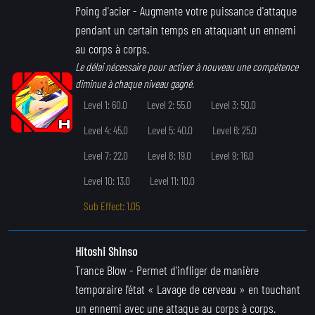
Poing d'acier
- Augmente votre puissance d'attaque
pendant un certain temps en attaquant un ennemi
au corps à corps.
Le délai nécessaire pour activer à nouveau une compétence
diminue à chaque niveau gagné.
Level 1: 60.0
Level 2: 55.0
Level 3: 50.0
Level 4: 45.0
Level 5: 40.0
Level 6: 25.0
Level 7: 22.0
Level 8: 19.0
Level 9: 16.0
Level 10: 13.0
Level 11: 10.0
Sub Effect: 1.05
Hitoshi Shinso
Trance Blow
- Permet d'infliger de manière
temporaire l'état « Lavage de cerveau » en touchant
un ennemi avec une attaque au corps à corps.