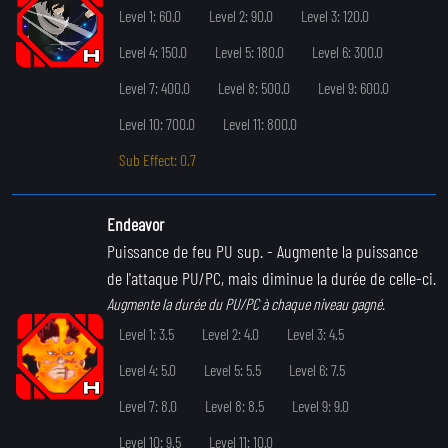
Level 1: 60.0
Level 2: 90.0
Level 3: 120.0
Level 4: 150.0
Level 5: 180.0
Level 6: 300.0
Level 7: 400.0
Level 8: 500.0
Level 9: 600.0
Level 10: 700.0
Level 11: 800.0
Sub Effect: 0.7
Endeavor
Puissance de feu PU sup.
- Augmente la puissance
de l'attaque PU/PC, mais diminue la durée de celle-ci.
Augmente la durée du PU/PC à chaque niveau gagné.
Level 1: 3.5
Level 2: 4.0
Level 3: 4.5
Level 4: 5.0
Level 5: 5.5
Level 6: 7.5
Level 7: 8.0
Level 8: 8.5
Level 9: 9.0
Level 10: 9.5
Level 11: 10.0