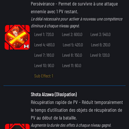
Persévérance
- Permet de survivre à une attaque
ennemie avec 1 PV restant.
Le délai nécessaire pour activer à nouveau une compétence
diminue à chaque niveau gagné.
Level 1: 720.0
Level 2: 600.0
Level 3: 540.0
Level 4: 480.0
Level 5: 420.0
Level 6: 210.0
Level 7: 180.0
Level 8: 150.0
Level 9: 120.0
Level 10: 90.0
Level 11: 60.0
Sub Effect: 1
Shota Aizawa (Dissipation)
Récupération rapide de PV
- Réduit temporairement
le temps d'utilisation des objets de récupération de
PV au début de la bataille.
Augmente la durée des effets à chaque niveau gagné.