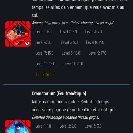
temps les alliés d'un ennemi que vous avez mis au
sol.
Augmente la durée des effets à chaque niveau gagné.
Level 1: 5.0
Level 2: 6.0
Level 3: 7.0
Level 4: 8.0
Level 5: 9.0
Level 6: 14.0
Level 7: 15.0
Level 8: 16.0
Level 9: 17.0
Level 10: 18.0
Level 11: 20.0
Sub Effect: 1
Crématorium (Feu frénétique)
Auto-réanimation rapide
- Réduit le temps
nécessaire pour se remettre d'un état critique.
Diminue davantage à chaque niveau gagné.
Level 1: 1.0
Level 2: 2.0
Level 3: 3.0