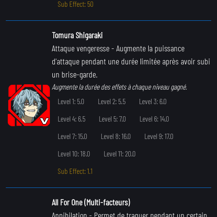
Sub Effect: 50
Tomura Shigaraki
Attaque vengeresse
- Augmente la puissance
d'attaque pendant une durée limitée après avoir subi
un brise-garde.
Augmente la durée des effets à chaque niveau gagné.
Level 1: 5.0
Level 2: 5.5
Level 3: 6.0
Level 4: 6.5
Level 5: 7.0
Level 6: 14.0
Level 7: 15.0
Level 8: 16.0
Level 9: 17.0
Level 10: 18.0
Level 11: 20.0
Sub Effect: 1.1
All For One (Multi-facteurs)
Annihilation
- Permet de traquer pendant un certain