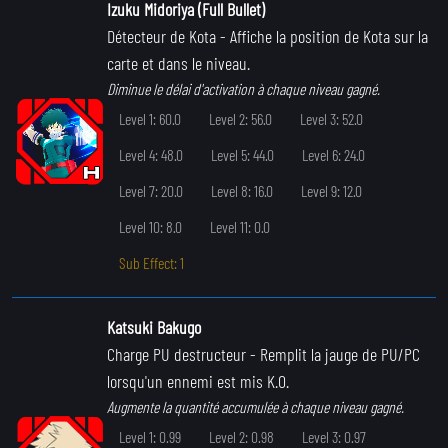
Izuku Midoriya (Full Bullet)
Détecteur de Kota
- Affiche la position de Kota sur la
carte et dans le niveau.
Diminue le délai d'activation à chaque niveau gagné.
Level 1: 60.0
Level 2: 56.0
Level 3: 52.0
Level 4: 48.0
Level 5: 44.0
Level 6: 24.0
Level 7: 20.0
Level 8: 16.0
Level 9: 12.0
Level 10: 8.0
Level 11: 0.0
Sub Effect: 1
Katsuki Bakugo
Charge PU destructeur
- Remplit la jauge de PU/PC
lorsqu'un ennemi est mis K.O.
Augmente la quantité accumulée à chaque niveau gagné.
Level 1: 0.99
Level 2: 0.98
Level 3: 0.97