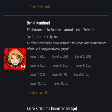
Sub Effect: 0.01
Denki Kaminari
Résistance à la foudre
- Annule les effets de
l'altération Paralysie.
Le délai nécessaire pour activer à nouveau une compétence
diminue à chaque niveau gagné.
Level 1: 70.0
Level 2: 65.0
Level 3: 60.0
Level 4: 55.0
Level 5: 50.0
Level 6: 25.0
Level 7: 21.0
Level 8: 17.0
Level 9: 14.0
Level 10: 10.0
Level 11: 5.0
Sub Effect: 0.1
Eijiro Kirishima (Guerrier enragé)