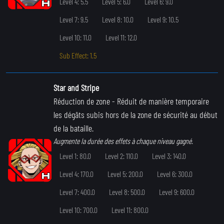
Level 4: 5.5
Level 5: 6.0
Level 6: 9.0
Level 7: 9.5
Level 8: 10.0
Level 9: 10.5
Level 10: 11.0
Level 11: 12.0
Sub Effect: 1.5
Star and Stripe
Réduction de zone
- Réduit de manière temporaire
les dégâts subis hors de la zone de sécurité au début
de la bataille.
Augmente la durée des effets à chaque niveau gagné.
Level 1: 80.0
Level 2: 110.0
Level 3: 140.0
Level 4: 170.0
Level 5: 200.0
Level 6: 300.0
Level 7: 400.0
Level 8: 500.0
Level 9: 600.0
Level 10: 700.0
Level 11: 800.0