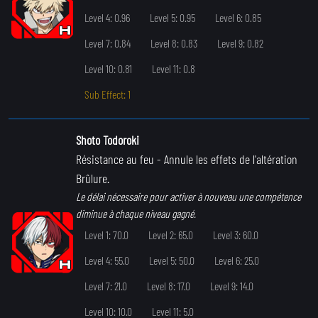
Level 4: 0.96
Level 5: 0.95
Level 6: 0.85
Level 7: 0.84
Level 8: 0.83
Level 9: 0.82
Level 10: 0.81
Level 11: 0.8
Sub Effect: 1
Shoto Todoroki
Résistance au feu
- Annule les effets de l'altération
Brûlure.
Le délai nécessaire pour activer à nouveau une compétence
diminue à chaque niveau gagné.
Level 1: 70.0
Level 2: 65.0
Level 3: 60.0
Level 4: 55.0
Level 5: 50.0
Level 6: 25.0
Level 7: 21.0
Level 8: 17.0
Level 9: 14.0
Level 10: 10.0
Level 11: 5.0