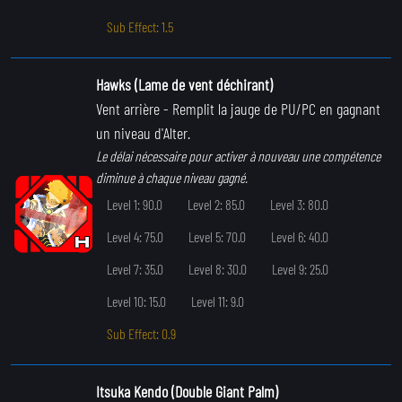
Sub Effect: 1.5
Hawks (Lame de vent déchirant)
Vent arrière
- Remplit la jauge de PU/PC en gagnant
un niveau d'Alter.
Le délai nécessaire pour activer à nouveau une compétence
diminue à chaque niveau gagné.
Level 1: 90.0
Level 2: 85.0
Level 3: 80.0
Level 4: 75.0
Level 5: 70.0
Level 6: 40.0
Level 7: 35.0
Level 8: 30.0
Level 9: 25.0
Level 10: 15.0
Level 11: 9.0
Sub Effect: 0.9
Itsuka Kendo (Double Giant Palm)