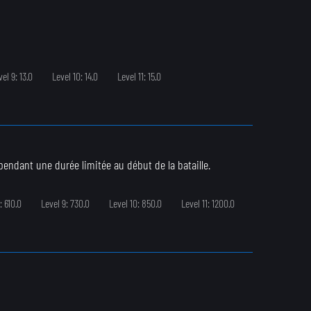
vel 9: 13.0
Level 10: 14.0
Level 11: 15.0
pendant une durée limitée au début de la bataille.
: 610.0
Level 9: 730.0
Level 10: 850.0
Level 11: 1200.0