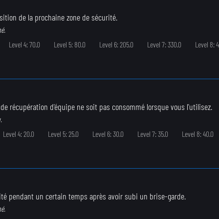
osition de la prochaine zone de sécurité.
né.
Level 4: 70.0
Level 5: 80.0
Level 6: 205.0
Level 7: 330.0
Level 8: 
t de récupération d'équipe ne soit pas consommé lorsque vous l'utilisez.
.
Level 4: 20.0
Level 5: 25.0
Level 6: 30.0
Level 7: 35.0
Level 8: 40.0
imité pendant un certain temps après avoir subi un brise-garde.
né.