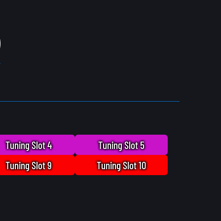
)
Tuning Slot 4
Tuning Slot 5
Tuning Slot 9
Tuning Slot 10