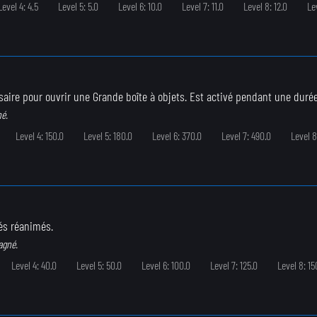
Level 4: 4.5
Level 5: 5.0
Level 6: 10.0
Level 7: 11.0
Level 8: 12.0
Le
aire pour ouvrir une Grande boîte à objets. Est activé pendant une durée 
né.
Level 4: 150.0
Level 5: 180.0
Level 6: 370.0
Level 7: 490.0
Level 8
iés réanimés.
agné.
Level 4: 40.0
Level 5: 50.0
Level 6: 100.0
Level 7: 125.0
Level 8: 15