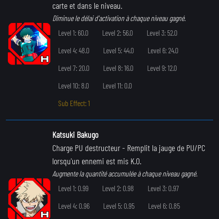
carte et dans le niveau.
Diminue le délai d'activation à chaque niveau gagné.
Level 1: 60.0
Level 2: 56.0
Level 3: 52.0
Level 4: 48.0
Level 5: 44.0
Level 6: 24.0
Level 7: 20.0
Level 8: 16.0
Level 9: 12.0
Level 10: 8.0
Level 11: 0.0
Sub Effect: 1
Katsuki Bakugo
Charge PU destructeur
- Remplit la jauge de PU/PC
lorsqu'un ennemi est mis K.O.
Augmente la quantité accumulée à chaque niveau gagné.
Level 1: 0.99
Level 2: 0.98
Level 3: 0.97
Level 4: 0.96
Level 5: 0.95
Level 6: 0.85