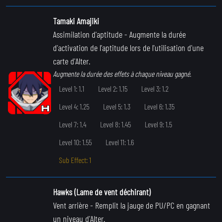
Tamaki Amajiki
Assimilation d'aptitude
- Augmente la durée
d'activation de l'aptitude lors de l'utilisation d'une
carte d'Alter.
Augmente la durée des effets à chaque niveau gagné.
Level 1: 1.1
Level 2: 1.15
Level 3: 1.2
Level 4: 1.25
Level 5: 1.3
Level 6: 1.35
Level 7: 1.4
Level 8: 1.45
Level 9: 1.5
Level 10: 1.55
Level 11: 1.6
Sub Effect: 1
Hawks (Lame de vent déchirant)
Vent arrière
- Remplit la jauge de PU/PC en gagnant
un niveau d'Alter.