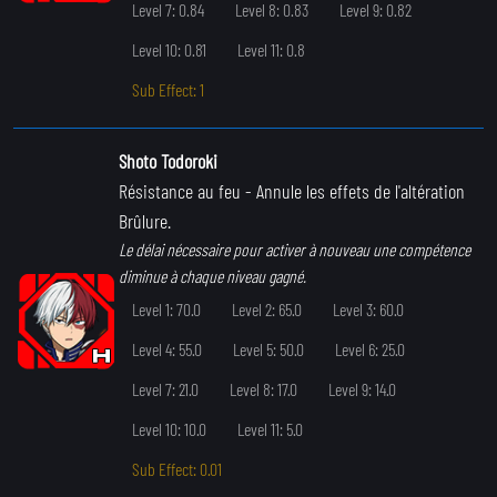
Level 7: 0.84
Level 8: 0.83
Level 9: 0.82
Level 10: 0.81
Level 11: 0.8
Sub Effect: 1
Shoto Todoroki
Résistance au feu
- Annule les effets de l'altération
Brûlure.
Le délai nécessaire pour activer à nouveau une compétence
diminue à chaque niveau gagné.
Level 1: 70.0
Level 2: 65.0
Level 3: 60.0
Level 4: 55.0
Level 5: 50.0
Level 6: 25.0
Level 7: 21.0
Level 8: 17.0
Level 9: 14.0
Level 10: 10.0
Level 11: 5.0
Sub Effect: 0.01