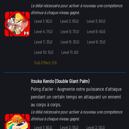
Le délai nécessaire pour activer à nouveau une compétence
diminue à chaque niveau gagné.
Level 1: 90.0
Level 2: 85.0
Level 3: 80.0
Level 4: 75.0
Level 5: 70.0
Level 6: 40.0
Level 7: 35.0
Level 8: 30.0
Level 9: 25.0
Level 10: 15.0
Level 11: 9.0
Sub Effect: 0.9
Itsuka Kendo (Double Giant Palm)
Poing d'acier
- Augmente votre puissance d'attaque
pendant un certain temps en attaquant un ennemi
au corps à corps.
Le délai nécessaire pour activer à nouveau une compétence
diminue à chaque niveau gagné.
Level 1: 60.0
Level 2: 55.0
Level 3: 50.0