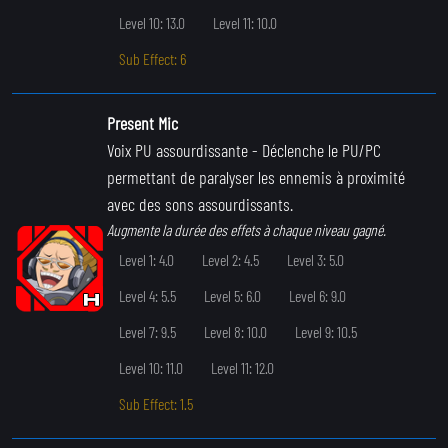
Level 10: 13.0
Level 11: 10.0
Sub Effect: 6
Present Mic
Voix PU assourdissante
- Déclenche le PU/PC
permettant de paralyser les ennemis à proximité
avec des sons assourdissants.
Augmente la durée des effets à chaque niveau gagné.
Level 1: 4.0
Level 2: 4.5
Level 3: 5.0
Level 4: 5.5
Level 5: 6.0
Level 6: 9.0
Level 7: 9.5
Level 8: 10.0
Level 9: 10.5
Level 10: 11.0
Level 11: 12.0
Sub Effect: 1.5