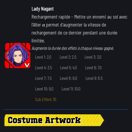
Lady Nagant
Rechargement rapide
- Mettre un ennemi au sol avec
l'Alter α permet d'augmenter la vitesse de
rechargement de ce dernier pendant une durée
limitée.
Augmente la durée des effets à chaque niveau gagné.
Level 1: 2.0
Level 2: 2.5
Level 3: 3.0
Level 4: 3.5
Level 5: 4.0
Level 6: 7.0
Level 7: 7.5
Level 8: 8.0
Level 9: 8.5
Level 10: 9.0
Level 11: 10.0
Sub Effect: 10
Costume Artwork