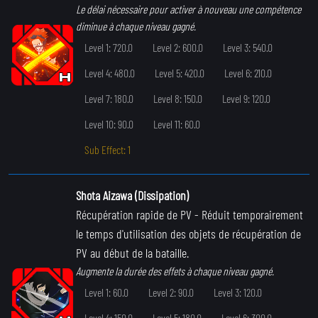
Le délai nécessaire pour activer à nouveau une compétence
diminue à chaque niveau gagné.
Level 1: 720.0
Level 2: 600.0
Level 3: 540.0
Level 4: 480.0
Level 5: 420.0
Level 6: 210.0
Level 7: 180.0
Level 8: 150.0
Level 9: 120.0
Level 10: 90.0
Level 11: 60.0
Sub Effect: 1
Shota Aizawa (Dissipation)
Récupération rapide de PV
- Réduit temporairement
le temps d'utilisation des objets de récupération de
PV au début de la bataille.
Augmente la durée des effets à chaque niveau gagné.
Level 1: 60.0
Level 2: 90.0
Level 3: 120.0
Level 4: 150.0
Level 5: 180.0
Level 6: 300.0