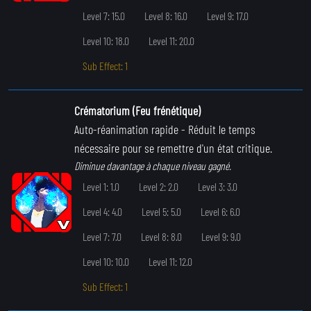
Level 7: 15.0
Level 8: 16.0
Level 9: 17.0
Level 10: 18.0
Level 11: 20.0
Sub Effect: 1
Crématorium (Feu frénétique)
Auto-réanimation rapide
- Réduit le temps
nécessaire pour se remettre d'un état critique.
Diminue davantage à chaque niveau gagné.
Level 1: 1.0
Level 2: 2.0
Level 3: 3.0
Level 4: 4.0
Level 5: 5.0
Level 6: 6.0
Level 7: 7.0
Level 8: 8.0
Level 9: 9.0
Level 10: 10.0
Level 11: 12.0
Sub Effect: 1