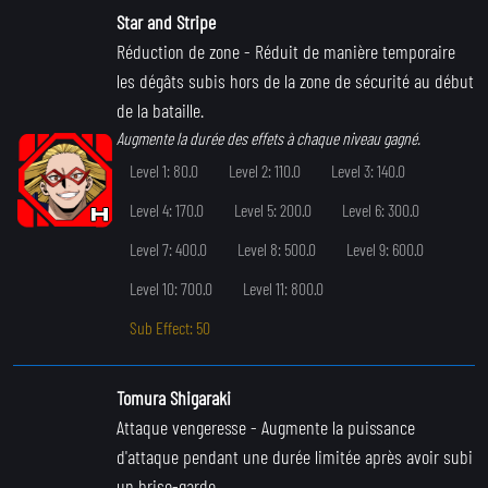
Star and Stripe
Réduction de zone
- Réduit de manière temporaire
les dégâts subis hors de la zone de sécurité au début
de la bataille.
Augmente la durée des effets à chaque niveau gagné.
Level 1: 80.0
Level 2: 110.0
Level 3: 140.0
Level 4: 170.0
Level 5: 200.0
Level 6: 300.0
Level 7: 400.0
Level 8: 500.0
Level 9: 600.0
Level 10: 700.0
Level 11: 800.0
Sub Effect: 50
Tomura Shigaraki
Attaque vengeresse
- Augmente la puissance
d'attaque pendant une durée limitée après avoir subi
un brise-garde.