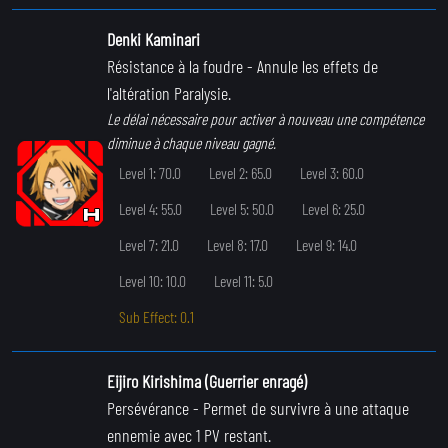
Denki Kaminari
Résistance à la foudre
- Annule les effets de
l'altération Paralysie.
Le délai nécessaire pour activer à nouveau une compétence
diminue à chaque niveau gagné.
Level 1: 70.0
Level 2: 65.0
Level 3: 60.0
Level 4: 55.0
Level 5: 50.0
Level 6: 25.0
Level 7: 21.0
Level 8: 17.0
Level 9: 14.0
Level 10: 10.0
Level 11: 5.0
Sub Effect: 0.1
Eijiro Kirishima (Guerrier enragé)
Persévérance
- Permet de survivre à une attaque
ennemie avec 1 PV restant.