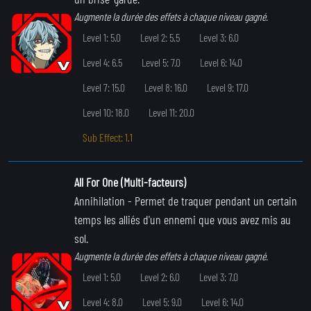
Augmente la durée des effets à chaque niveau gagné.
Level 1: 5.0
Level 2: 5.5
Level 3: 6.0
Level 4: 6.5
Level 5: 7.0
Level 6: 14.0
Level 7: 15.0
Level 8: 16.0
Level 9: 17.0
Level 10: 18.0
Level 11: 20.0
Sub Effect: 1.1
All For One (Multi-facteurs)
Annihilation
- Permet de traquer pendant un certain
temps les alliés d'un ennemi que vous avez mis au
sol.
Augmente la durée des effets à chaque niveau gagné.
Level 1: 5.0
Level 2: 6.0
Level 3: 7.0
Level 4: 8.0
Level 5: 9.0
Level 6: 14.0