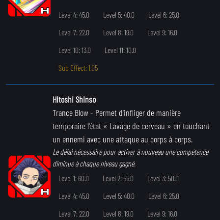
Level 4: 45.0
Level 5: 40.0
Level 6: 25.0
Level 7: 22.0
Level 8: 19.0
Level 9: 16.0
Level 10: 13.0
Level 11: 10.0
Sub Effect: 1.05
Hitoshi Shinso
Trance Blow
- Permet d'infliger de manière
temporaire l'état « Lavage de cerveau » en touchant
un ennemi avec une attaque au corps à corps.
Le délai nécessaire pour activer à nouveau une compétence
diminue à chaque niveau gagné.
Level 1: 60.0
Level 2: 55.0
Level 3: 50.0
Level 4: 45.0
Level 5: 40.0
Level 6: 25.0
Level 7: 22.0
Level 8: 19.0
Level 9: 16.0