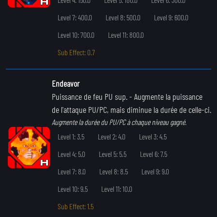
Level 7: 400.0
Level 8: 500.0
Level 9: 600.0
Level 10: 700.0
Level 11: 800.0
Sub Effect: 0.7
Endeavor
Puissance de feu PU sup.
- Augmente la puissance
de l'attaque PU/PC, mais diminue la durée de celle-ci.
Augmente la durée du PU/PC à chaque niveau gagné.
Level 1: 3.5
Level 2: 4.0
Level 3: 4.5
Level 4: 5.0
Level 5: 5.5
Level 6: 7.5
Level 7: 8.0
Level 8: 8.5
Level 9: 9.0
Level 10: 9.5
Level 11: 10.0
Sub Effect: 1.5