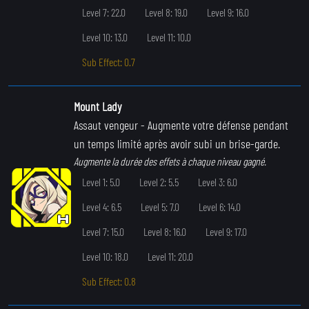
Level 7: 22.0
Level 8: 19.0
Level 9: 16.0
Level 10: 13.0
Level 11: 10.0
Sub Effect: 0.7
Mount Lady
Assaut vengeur
- Augmente votre défense pendant
un temps limité après avoir subi un brise-garde.
Augmente la durée des effets à chaque niveau gagné.
Level 1: 5.0
Level 2: 5.5
Level 3: 6.0
Level 4: 6.5
Level 5: 7.0
Level 6: 14.0
Level 7: 15.0
Level 8: 16.0
Level 9: 17.0
Level 10: 18.0
Level 11: 20.0
Sub Effect: 0.8