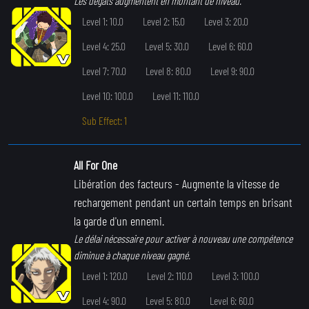
Les dégâts augmentent en montant de niveau.
Level 1: 10.0
Level 2: 15.0
Level 3: 20.0
Level 4: 25.0
Level 5: 30.0
Level 6: 60.0
Level 7: 70.0
Level 8: 80.0
Level 9: 90.0
Level 10: 100.0
Level 11: 110.0
Sub Effect: 1
All For One
Libération des facteurs
- Augmente la vitesse de
rechargement pendant un certain temps en brisant
la garde d'un ennemi.
Le délai nécessaire pour activer à nouveau une compétence
diminue à chaque niveau gagné.
Level 1: 120.0
Level 2: 110.0
Level 3: 100.0
Level 4: 90.0
Level 5: 80.0
Level 6: 60.0