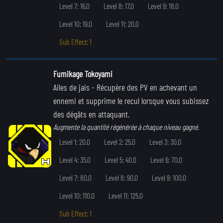
Level 7: 16.0
Level 8: 17.0
Level 9: 18.0
Level 10: 19.0
Level 11: 20.0
Sub Effect: 1
Fumikage Tokoyami
Ailes de jais
- Récupère des PV en achevant un
ennemi et supprime le recul lorsque vous subissez
des dégâts en attaquant.
Augmente la quantité régénérée à chaque niveau gagné.
Level 1: 20.0
Level 2: 25.0
Level 3: 30.0
Level 4: 35.0
Level 5: 40.0
Level 6: 70.0
Level 7: 80.0
Level 8: 90.0
Level 9: 100.0
Level 10: 110.0
Level 11: 125.0
Sub Effect: 1