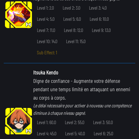
Level 1: 2.0
Level 2: 3.0
Level 3: 4.0
Level 4: 5.0
Level 5: 6.0
Level 6: 10.0
Level 7: 11.0
Level 8: 12.0
Level 9: 13.0
Level 10: 14.0
Level 11: 15.0
Sub Effect: 1
Itsuka Kendo
Digne de confiance
- Augmente votre défense
pendant une temps limité en attaquant un ennemi
au corps à corps.
Le délai nécessaire pour activer à nouveau une compétence
diminue à chaque niveau gagné.
Level 1: 60.0
Level 2: 55.0
Level 3: 50.0
Level 4: 45.0
Level 5: 40.0
Level 6: 25.0