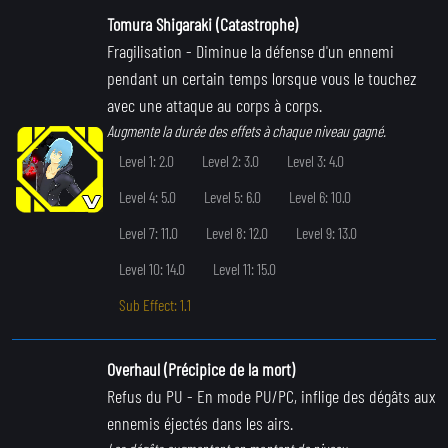
Tomura Shigaraki (Catastrophe)
Fragilisation
- Diminue la défense d'un ennemi
pendant un certain temps lorsque vous le touchez
avec une attaque au corps à corps.
Augmente la durée des effets à chaque niveau gagné.
Level 1: 2.0
Level 2: 3.0
Level 3: 4.0
Level 4: 5.0
Level 5: 6.0
Level 6: 10.0
Level 7: 11.0
Level 8: 12.0
Level 9: 13.0
Level 10: 14.0
Level 11: 15.0
Sub Effect: 1.1
Overhaul (Précipice de la mort)
Refus du PU
- En mode PU/PC, inflige des dégâts aux
ennemis éjectés dans les airs.