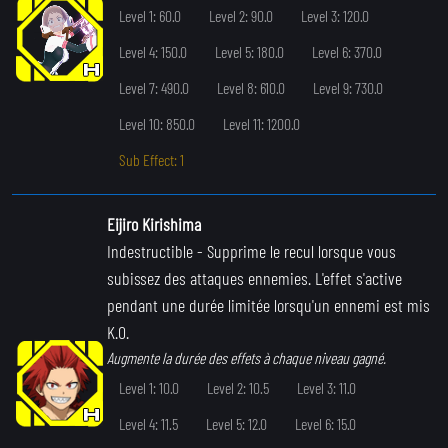
Level 1: 60.0
Level 2: 90.0
Level 3: 120.0
Level 4: 150.0
Level 5: 180.0
Level 6: 370.0
Level 7: 490.0
Level 8: 610.0
Level 9: 730.0
Level 10: 850.0
Level 11: 1200.0
Sub Effect: 1
Eijiro Kirishima
Indestructible
- Supprime le recul lorsque vous
subissez des attaques ennemies. L'effet s'active
pendant une durée limitée lorsqu'un ennemi est mis
K.O.
Augmente la durée des effets à chaque niveau gagné.
Level 1: 10.0
Level 2: 10.5
Level 3: 11.0
Level 4: 11.5
Level 5: 12.0
Level 6: 15.0