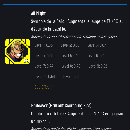
All Might
Symbole de la Paix
- Augmente la jauge de PU/PC au
début de la bataille.
Augmente la quantité accumulée à chaque niveau gagné.
Level 1: 0.03
Level 2: 0.05
Level 3: 0.07
Level 4: 0.09
Level 5: 0.15
Level 6: 0.4
Level 7: 0.44
Level 8: 0.48
Level 9: 0.52
Level 10: 0.56
Level 11: 0.6
Sub Effect: 1
Endeavor (Brilliant Scorching Fist)
Combustion totale
- Augmente les PU/PC en gagnant
un niveau.
Augmente la durée des effets à chaque niveau gagné.