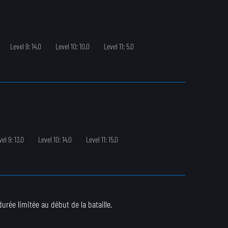
Level 9: 14.0
Level 10: 10.0
Level 11: 5.0
vel 9: 13.0
Level 10: 14.0
Level 11: 15.0
urée limitée au début de la bataille.