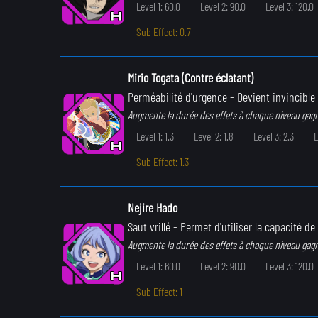
Level 1: 60.0
Level 2: 90.0
Level 3: 120.0
Sub Effect: 0.7
Mirio Togata (Contre éclatant)
Perméabilité d'urgence
- Devient invincible
Augmente la durée des effets à chaque niveau gag
Level 1: 1.3
Level 2: 1.8
Level 3: 2.3
L
Sub Effect: 1.3
Nejire Hado
Saut vrillé
- Permet d'utiliser la capacité d
Augmente la durée des effets à chaque niveau gag
Level 1: 60.0
Level 2: 90.0
Level 3: 120.0
Sub Effect: 1