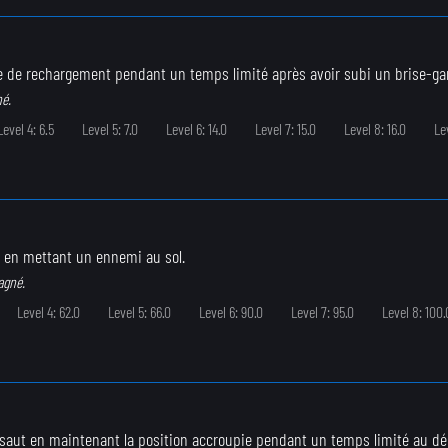
e de rechargement pendant un temps limité après avoir subi un brise-ga
né.
Level 4: 6.5
Level 5: 7.0
Level 6: 14.0
Level 7: 15.0
Level 8: 16.0
Lev
 en mettant un ennemi au sol.
agné.
Level 4: 62.0
Level 5: 66.0
Level 6: 90.0
Level 7: 95.0
Level 8: 100.
saut en maintenant la position accroupie pendant un temps limité au débu