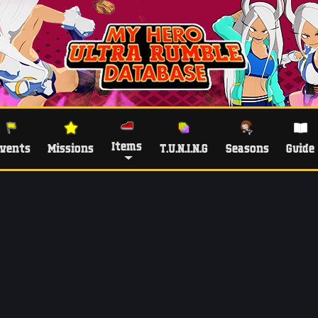
Items
vents
Missions
T.U.N.I.N.G
Seasons
Guide