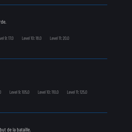
rde.
el 9: 17.0
Level 10: 18.0
Level 11: 20.0
0
Level 9: 105.0
Level 10: 110.0
Level 11: 125.0
t de la bataille.