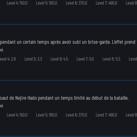
Level 4: 150.0
Level 5: 180.0
Level 6: 370.0
Level 7: 490.0
Level 8
 pendant un certain temps après avoir subi un brise-garde. L'effet prend
né.
evel 4: 2.8
Level 5: 3.3
Level 6: 4.5
Level 7: 5.0
Level 8: 5.5
Level
e saut de Nejire Hado pendant un temps limité au début de la bataille.
né.
Level 4: 150.0
Level 5: 180.0
Level 6: 370.0
Level 7: 490.0
Level 8