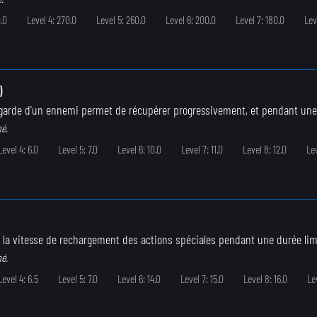
.0
Level 4: 270.0
Level 5: 260.0
Level 6: 200.0
Level 7: 180.0
Lev
)
a garde d'un ennemi permet de récupérer progressivement, et pendant une 
né.
Level 4: 6.0
Level 5: 7.0
Level 6: 10.0
Level 7: 11.0
Level 8: 12.0
Lev
la vitesse de rechargement des actions spéciales pendant une durée limi
né.
Level 4: 6.5
Level 5: 7.0
Level 6: 14.0
Level 7: 15.0
Level 8: 16.0
Lev