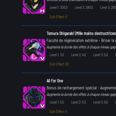
Level 1: 300.0
Level 2: 290.0
Level 3: 280
Sub Effect: 0
Tomura Shigaraki (Mille mains destructrices
Faculté de régénération extrême
- Briser l
Augmente la durée des effets à chaque niveau gag
Level 1: 3.0
Level 2: 4.0
Level 3: 5.0
Sub Effect: 20
All For One
Bonus de rechargement spécial
- Augmente 
Augmente la durée des effets à chaque niveau gag
Level 1: 5.0
Level 2: 5.5
Level 3: 6.0
Sub Effect: 5