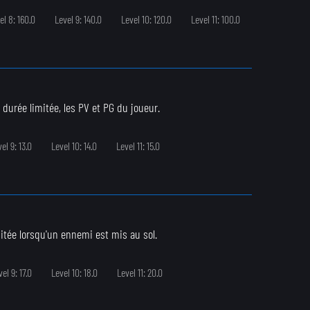
el 8: 160.0
Level 9: 140.0
Level 10: 120.0
Level 11: 100.0
durée limitée, les PV et PG du joueur.
el 9: 13.0
Level 10: 14.0
Level 11: 15.0
tée lorsqu'un ennemi est mis au sol.
el 9: 17.0
Level 10: 18.0
Level 11: 20.0