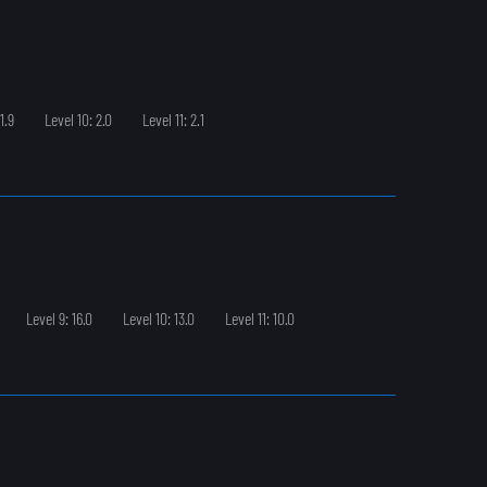
1.9
Level 10: 2.0
Level 11: 2.1
Level 9: 16.0
Level 10: 13.0
Level 11: 10.0