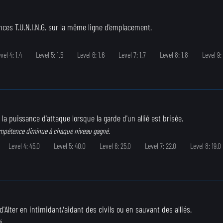
nces T.U.N.I.N.G. sur la même ligne d'emplacement.
vel 4: 1.4
Level 5: 1.5
Level 6: 1.6
Level 7: 1.7
Level 8: 1.8
Level 9: 
 puissance d'attaque lorsque la garde d'un allié est brisée.
ompétence diminue à chaque niveau gagné.
Level 4: 45.0
Level 5: 40.0
Level 6: 25.0
Level 7: 22.0
Level 8: 19.0
d'Alter en intimidant/aidant des civils ou en sauvant des alliés.
.