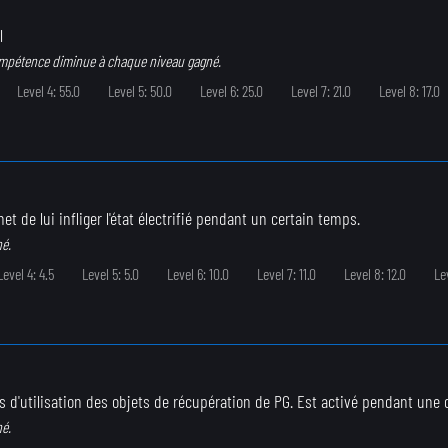
l
ompétence diminue à chaque niveau gagné.
Level 4: 55.0
Level 5: 50.0
Level 6: 25.0
Level 7: 21.0
Level 8: 17.0
t de lui infliger l'état électrifié pendant un certain temps.
né.
Level 4: 4.5
Level 5: 5.0
Level 6: 10.0
Level 7: 11.0
Level 8: 12.0
Le
s d'utilisation des objets de récupération de PG. Est activé pendant une d
né.