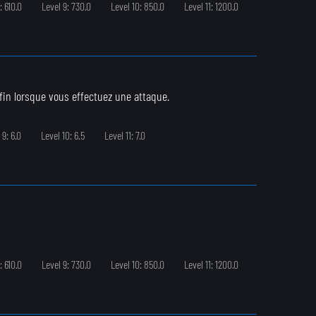
: 610.0
Level 9: 730.0
Level 10: 850.0
Level 11: 1200.0
 fin lorsque vous effectuez une attaque.
 9: 6.0
Level 10: 6.5
Level 11: 7.0
: 610.0
Level 9: 730.0
Level 10: 850.0
Level 11: 1200.0