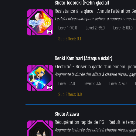
Shoto Todoroki (Fœhn glacial)
Résistance à la glace
- Annule l'altération Ge
Le délai nécessaire pour activer à nouveau une c
Level 1: 70.0
Level 2: 65.0
Level 3: 60.0
Sub Effect: 0.1
Denki Kaminari (Attaque éclair)
Électrifié
- Briser la garde d'un ennemi perme
Augmente la durée des effets à chaque niveau gag
Level 1: 3.0
Level 2: 3.5
Level 3: 4.0
Sub Effect: 0.8
Shota Aizawa
Récupération rapide de PG
- Réduit le temp
Augmente la durée des effets à chaque niveau gag