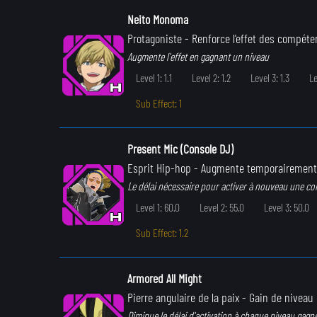
Neito Monoma
Protagoniste
- Renforce l'effet des compéte
Augmente l'effet en gagnant un niveau
Level 1: 1.1
Level 2: 1.2
Level 3: 1.3
Le
Sub Effect: 1
Present Mic (Console DJ)
Esprit Hip-hop
- Augmente temporairement la
Le délai nécessaire pour activer à nouveau une c
Level 1: 60.0
Level 2: 55.0
Level 3: 50.0
Sub Effect: 1.2
Armored All Might
Pierre angulaire de la paix
- Gain de niveau 
Diminue le délai d'activation à chaque niveau gagné