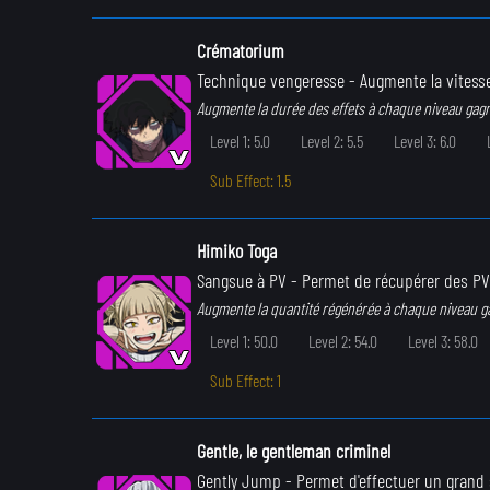
Crématorium
Technique vengeresse
- Augmente la vitess
Augmente la durée des effets à chaque niveau gag
Level 1: 5.0
Level 2: 5.5
Level 3: 6.0
Sub Effect: 1.5
Himiko Toga
Sangsue à PV
- Permet de récupérer des PV
Augmente la quantité régénérée à chaque niveau g
Level 1: 50.0
Level 2: 54.0
Level 3: 58.0
Sub Effect: 1
Gentle, le gentleman criminel
Gently Jump
- Permet d'effectuer un grand 