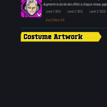
Augmente la durée des effets à chaque niveau gag
Level 1: 60.0
Level 2: 90.0
Level 3: 120.0
Sub Effect: 0.6
Costume Artwork