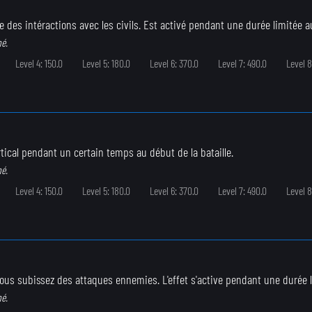
e des intéractions avec les civils. Est activé pendant une durée limitée au
né.
Level 4: 150.0
Level 5: 180.0
Level 6: 370.0
Level 7: 490.0
Level 8
rtical pendant un certain temps au début de la bataille.
né.
Level 4: 150.0
Level 5: 180.0
Level 6: 370.0
Level 7: 490.0
Level 8
vous subissez des attaques ennemies. L'effet s'active pendant une durée 
né.