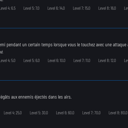
Level 4: 6.5
Level 5: 7.0
Level 6: 14.0
Level 7: 15.0
Level 8: 16.0
Lev
emi pendant un certain temps lorsque vous le touchez avec une attaque 
né.
Level 4: 5.0
Level 5: 6.0
Level 6: 10.0
Level 7: 11.0
Level 8: 12.0
Le
égâts aux ennemis éjectés dans les airs.
Level 4: 25.0
Level 5: 30.0
Level 6: 60.0
Level 7: 70.0
Level 8: 80.0