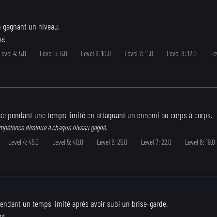
 gagnant un niveau.
né.
Level 4: 5.0
Level 5: 6.0
Level 6: 10.0
Level 7: 11.0
Level 8: 12.0
Le
se pendant une temps limité en attaquant un ennemi au corps à corps.
ompétence diminue à chaque niveau gagné.
Level 4: 45.0
Level 5: 40.0
Level 6: 25.0
Level 7: 22.0
Level 8: 19.0
endant un temps limité après avoir subi un brise-garde.
né.