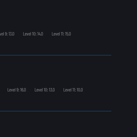
vel 9: 13.0
Level 10: 14.0
Level 11: 15.0
Level 9: 16.0
Level 10: 13.0
Level 11: 10.0