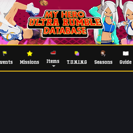
Items
vents
Missions
T.U.N.I.N.G
Seasons
Guide