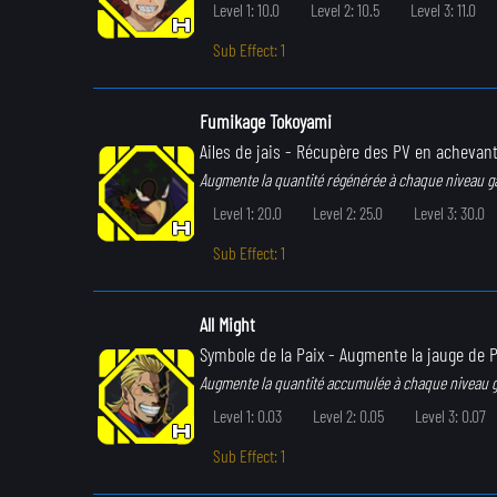
Level 1: 10.0
Level 2: 10.5
Level 3: 11.0
Sub Effect: 1
Fumikage Tokoyami
Ailes de jais
- Récupère des PV en achevant
Augmente la quantité régénérée à chaque niveau g
Level 1: 20.0
Level 2: 25.0
Level 3: 30.0
Sub Effect: 1
All Might
Symbole de la Paix
- Augmente la jauge de P
Augmente la quantité accumulée à chaque niveau 
Level 1: 0.03
Level 2: 0.05
Level 3: 0.07
Sub Effect: 1