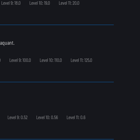
Level 9: 18.0
Level 10: 19.0
Level 11: 20.0
taquant.
0
Level 9: 100.0
Level 10: 110.0
Level 11: 125.0
Level 9: 0.52
Level 10: 0.56
Level 11: 0.6