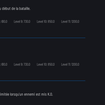
 début de la bataille.
: 610.0
Level 9: 730.0
Level 10: 850.0
Level 11: 1200.0
: 610.0
Level 9: 730.0
Level 10: 850.0
Level 11: 1200.0
limitée lorsqu'un ennemi est mis K.O.