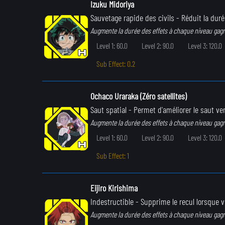
Izuku Midoriya
Sauvetage rapide des civils
- Réduit la duré
Augmente la durée des effets à chaque niveau gag
Level 1: 60.0
Level 2: 90.0
Level 3: 120.0
Sub Effect: 0.2
Ochaco Uraraka (Zéro satellites)
Saut spatial
- Permet d'améliorer le saut ve
Augmente la durée des effets à chaque niveau gag
Level 1: 60.0
Level 2: 90.0
Level 3: 120.0
Sub Effect: 1
Eijiro Kirishima
Indestructible
- Supprime le recul lorsque 
Augmente la durée des effets à chaque niveau gag