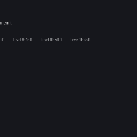
nnemi.
0.0
Level 9: 45.0
Level 10: 40.0
Level 11: 35.0