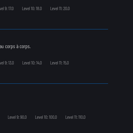
el 9: 17.0
Level 10: 18.0
Level 11: 20.0
au corps à corps.
vel 9: 13.0
Level 10: 14.0
Level 11: 15.0
Level 9: 90.0
Level 10: 100.0
Level 11: 110.0