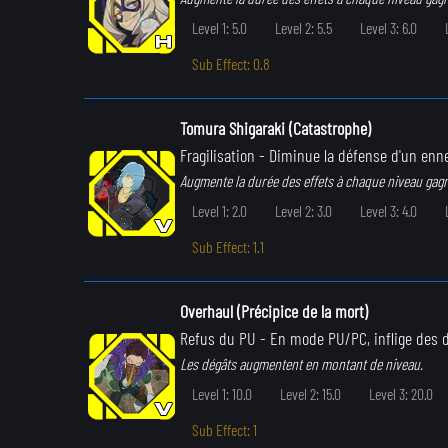
Level 1: 5.0
Level 2: 5.5
Level 3: 6.0
Sub Effect: 0.8
Tomura Shigaraki (Catastrophe)
Fragilisation
- Diminue la défense d'un enn
Augmente la durée des effets à chaque niveau gag
Level 1: 2.0
Level 2: 3.0
Level 3: 4.0
Sub Effect: 1.1
Overhaul (Précipice de la mort)
Refus du PU
- En mode PU/PC, inflige des d
Les dégâts augmentent en montant de niveau.
Level 1: 10.0
Level 2: 15.0
Level 3: 20.0
Sub Effect: 1