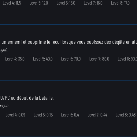
Level 4: 11.5
Level 5: 12.0
Level 6: 15.0
Level 7: 16.0
Level 8: 17.0
 un ennemi et supprime le recul lorsque vous subissez des dégâts en at
agné.
Level 4: 35.0
Level 5: 40.0
Level 6: 70.0
Level 7: 80.0
Level 8: 90.
U/PC au début de la bataille.
gagné.
Level 4: 0.09
Level 5: 0.15
Level 6: 0.4
Level 7: 0.44
Level 8: 0.48