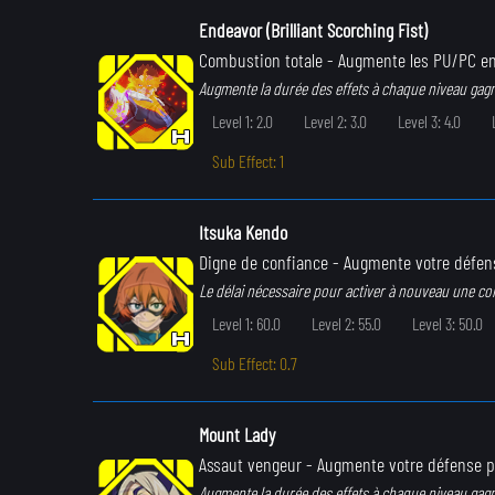
Endeavor (Brilliant Scorching Fist)
Combustion totale
- Augmente les PU/PC en
Augmente la durée des effets à chaque niveau gag
Level 1: 2.0
Level 2: 3.0
Level 3: 4.0
Sub Effect: 1
Itsuka Kendo
Digne de confiance
- Augmente votre défen
Le délai nécessaire pour activer à nouveau une c
Level 1: 60.0
Level 2: 55.0
Level 3: 50.0
Sub Effect: 0.7
Mount Lady
Assaut vengeur
- Augmente votre défense p
Augmente la durée des effets à chaque niveau gag