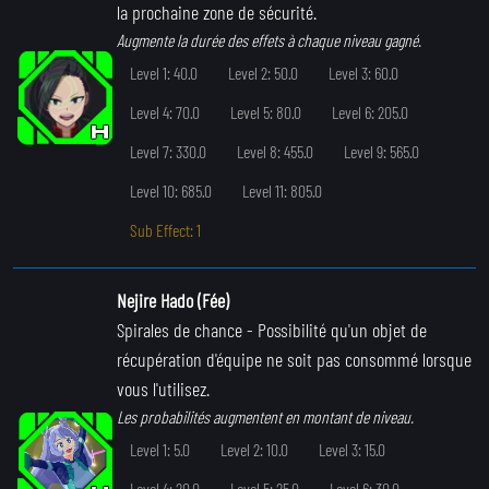
la prochaine zone de sécurité.
Augmente la durée des effets à chaque niveau gagné.
Level 1: 40.0
Level 2: 50.0
Level 3: 60.0
Level 4: 70.0
Level 5: 80.0
Level 6: 205.0
Level 7: 330.0
Level 8: 455.0
Level 9: 565.0
Level 10: 685.0
Level 11: 805.0
Sub Effect: 1
Nejire Hado (Fée)
Spirales de chance
- Possibilité qu'un objet de
récupération d'équipe ne soit pas consommé lorsque
vous l'utilisez.
Les probabilités augmentent en montant de niveau.
Level 1: 5.0
Level 2: 10.0
Level 3: 15.0
Level 4: 20.0
Level 5: 25.0
Level 6: 30.0