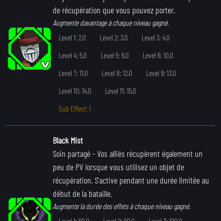
de récupération que vous pouvez porter.
Augmente davantage à chaque niveau gagné.
Level 1: 2.0
Level 2: 3.0
Level 3: 4.0
Level 4: 5.0
Level 5: 6.0
Level 6: 10.0
Level 7: 11.0
Level 8: 12.0
Level 9: 13.0
Level 10: 14.0
Level 11: 15.0
Sub Effect: 1
Black Mist
Soin partagé
- Vos alliés récupèrent également un
peu de PV lorsque vous utilisez un objet de
récupération. S'active pendant une durée limitée au
début de la bataille.
Augmente la durée des effets à chaque niveau gagné.
Level 1: 60.0
Level 2: 90.0
Level 3: 120.0