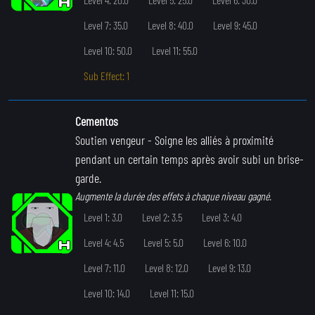
Level 7: 35.0
Level 8: 40.0
Level 9: 45.0
Level 10: 50.0
Level 11: 55.0
Sub Effect: 1
Cementos
Soutien vengeur
- Soigne les alliés à proximité
pendant un certain temps après avoir subi un brise-
garde.
Augmente la durée des effets à chaque niveau gagné.
Level 1: 3.0
Level 2: 3.5
Level 3: 4.0
Level 4: 4.5
Level 5: 5.0
Level 6: 10.0
Level 7: 11.0
Level 8: 12.0
Level 9: 13.0
Level 10: 14.0
Level 11: 15.0