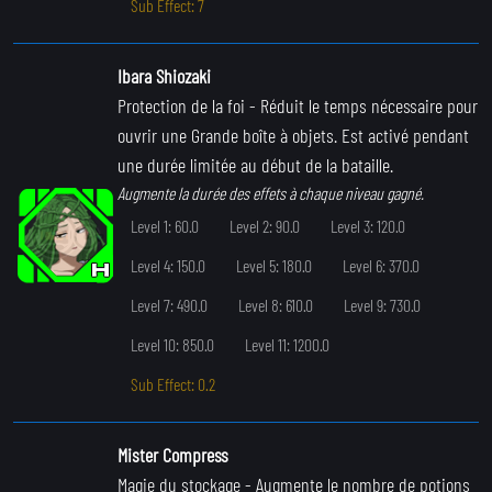
Sub Effect: 7
Ibara Shiozaki
Protection de la foi
- Réduit le temps nécessaire pour
ouvrir une Grande boîte à objets. Est activé pendant
une durée limitée au début de la bataille.
Augmente la durée des effets à chaque niveau gagné.
Level 1: 60.0
Level 2: 90.0
Level 3: 120.0
Level 4: 150.0
Level 5: 180.0
Level 6: 370.0
Level 7: 490.0
Level 8: 610.0
Level 9: 730.0
Level 10: 850.0
Level 11: 1200.0
Sub Effect: 0.2
Mister Compress
Magie du stockage
- Augmente le nombre de potions