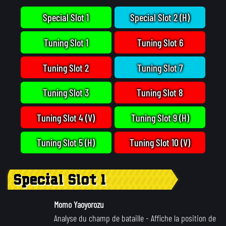
Special Slot 1
Special Slot 2 (H)
Tuning Slot 1
Tuning Slot 6
Tuning Slot 2
Tuning Slot 7
Tuning Slot 3
Tuning Slot 8
Tuning Slot 4 (V)
Tuning Slot 9 (H)
Tuning Slot 5 (H)
Tuning Slot 10 (V)
Special Slot 1
Momo Yaoyorozu
Analyse du champ de bataille
- Affiche la position de