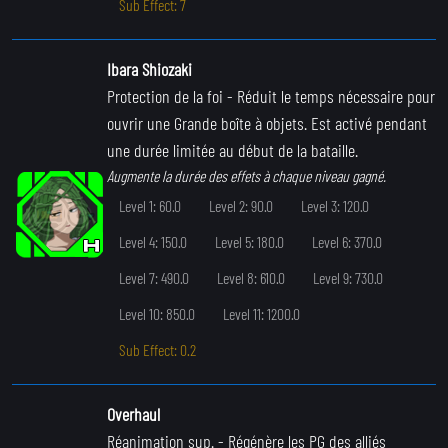
Sub Effect: 7
Ibara Shiozaki
Protection de la foi
- Réduit le temps nécessaire pour
ouvrir une Grande boîte à objets. Est activé pendant
une durée limitée au début de la bataille.
Augmente la durée des effets à chaque niveau gagné.
Level 1: 60.0
Level 2: 90.0
Level 3: 120.0
Level 4: 150.0
Level 5: 180.0
Level 6: 370.0
Level 7: 490.0
Level 8: 610.0
Level 9: 730.0
Level 10: 850.0
Level 11: 1200.0
Sub Effect: 0.2
Overhaul
Réanimation sup.
- Régénère les PG des alliés