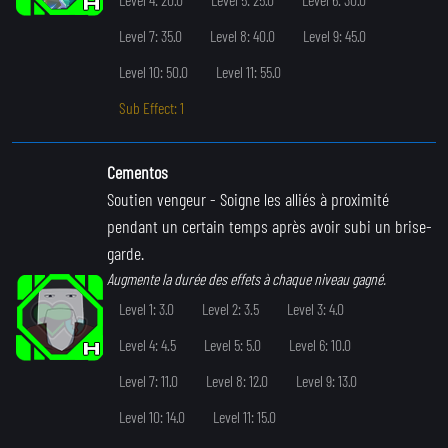
Level 7: 35.0
Level 8: 40.0
Level 9: 45.0
Level 10: 50.0
Level 11: 55.0
Sub Effect: 1
Cementos
Soutien vengeur
- Soigne les alliés à proximité
pendant un certain temps après avoir subi un brise-
garde.
Augmente la durée des effets à chaque niveau gagné.
Level 1: 3.0
Level 2: 3.5
Level 3: 4.0
Level 4: 4.5
Level 5: 5.0
Level 6: 10.0
Level 7: 11.0
Level 8: 12.0
Level 9: 13.0
Level 10: 14.0
Level 11: 15.0