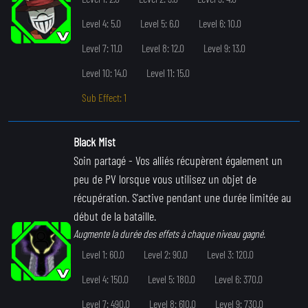
Level 4: 5.0
Level 5: 6.0
Level 6: 10.0
Level 7: 11.0
Level 8: 12.0
Level 9: 13.0
Level 10: 14.0
Level 11: 15.0
Sub Effect: 1
Black Mist
Soin partagé
- Vos alliés récupèrent également un
peu de PV lorsque vous utilisez un objet de
récupération. S'active pendant une durée limitée au
début de la bataille.
Augmente la durée des effets à chaque niveau gagné.
Level 1: 60.0
Level 2: 90.0
Level 3: 120.0
Level 4: 150.0
Level 5: 180.0
Level 6: 370.0
Level 7: 490.0
Level 8: 610.0
Level 9: 730.0