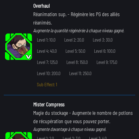
Overhaul
Réanimation sup.
- Régénère les PG des alliés
réanimés.
Augmente la quantité régénérée à chaque niveau gagné.
Level 1: 10.0
Level 2: 20.0
Level 3: 30.0
Level 4: 40.0
Level 5: 50.0
Level 6: 100.0
Level 7: 125.0
Level 8: 150.0
Level 9: 175.0
Level 10: 200.0
Level 11: 250.0
Sub Effect: 1
Mister Compress
Magie du stockage
- Augmente le nombre de potions
de récupération que vous pouvez porter.
Augmente davantage à chaque niveau gagné.
Level 1: 2.0
Level 2: 3.0
Level 3: 4.0