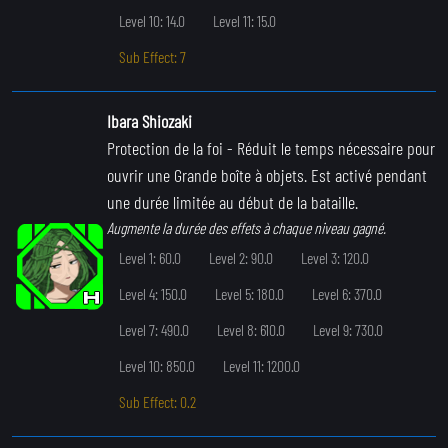
Level 10: 14.0
Level 11: 15.0
Sub Effect: 7
Ibara Shiozaki
Protection de la foi
- Réduit le temps nécessaire pour
ouvrir une Grande boîte à objets. Est activé pendant
une durée limitée au début de la bataille.
Augmente la durée des effets à chaque niveau gagné.
Level 1: 60.0
Level 2: 90.0
Level 3: 120.0
Level 4: 150.0
Level 5: 180.0
Level 6: 370.0
Level 7: 490.0
Level 8: 610.0
Level 9: 730.0
Level 10: 850.0
Level 11: 1200.0
Sub Effect: 0.2