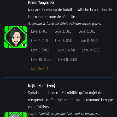
Momo Yaoyorozu
Analyse du champ de bataille
- Affiche la position de
la prochaine zone de sécurité.
Augmente la durée des effets à chaque niveau gagné.
Level 1: 40.0
Level 2: 50.0
Level 3: 60.0
Level 4: 70.0
Level 5: 80.0
Level 6: 205.0
Level 7: 330.0
Level 8: 455.0
Level 9: 565.0
Level 10: 685.0
Level 11: 805.0
Sub Effect: 1
Nejire Hado (Fée)
Spirales de chance
- Possibilité qu'un objet de
récupération d'équipe ne soit pas consommé lorsque
vous l'utilisez.
Les probabilités augmentent en montant de niveau.