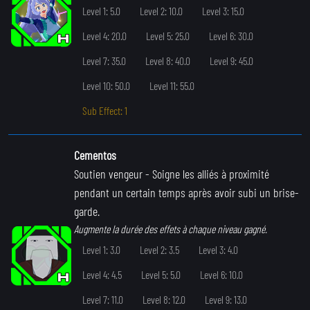
Level 1: 5.0
Level 2: 10.0
Level 3: 15.0
Level 4: 20.0
Level 5: 25.0
Level 6: 30.0
Level 7: 35.0
Level 8: 40.0
Level 9: 45.0
Level 10: 50.0
Level 11: 55.0
Sub Effect: 1
Cementos
Soutien vengeur
- Soigne les alliés à proximité
pendant un certain temps après avoir subi un brise-
garde.
Augmente la durée des effets à chaque niveau gagné.
Level 1: 3.0
Level 2: 3.5
Level 3: 4.0
Level 4: 4.5
Level 5: 5.0
Level 6: 10.0
Level 7: 11.0
Level 8: 12.0
Level 9: 13.0